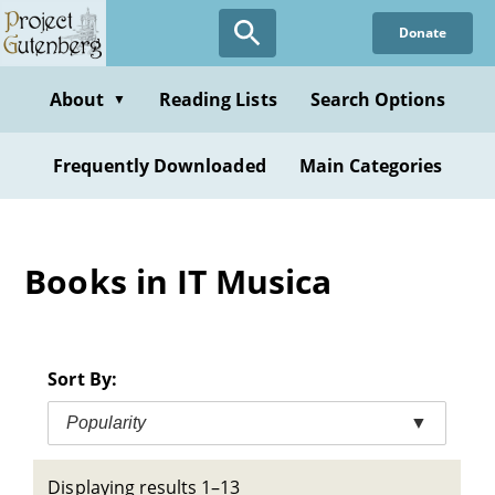
Skip
Donate
to
main
content
About
Reading Lists
Search Options
▼
Frequently Downloaded
Main Categories
Books in IT Musica
Sort By:
Popularity
▼
Displaying results 1–13