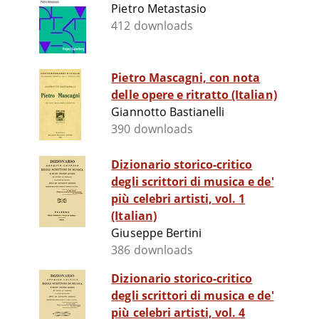
Pietro Metastasio
412 downloads
Pietro Mascagni, con nota
delle opere e ritratto (Italian)
Giannotto Bastianelli
390 downloads
Dizionario storico-critico
degli scrittori di musica e de'
più celebri artisti, vol. 1
(Italian)
Giuseppe Bertini
386 downloads
Dizionario storico-critico
degli scrittori di musica e de'
più celebri artisti, vol. 4