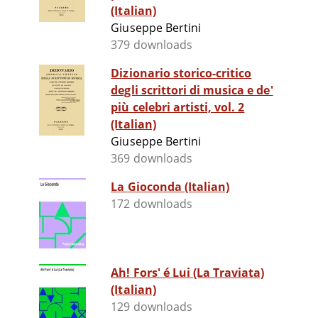
(Italian)
Giuseppe Bertini
379 downloads
Dizionario storico-critico
degli scrittori di musica e de'
più celebri artisti, vol. 2
(Italian)
Giuseppe Bertini
369 downloads
La Gioconda (Italian)
172 downloads
Ah! Fors' é Lui (La Traviata)
(Italian)
129 downloads