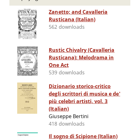
Zanetto; and Cavalleria
Rusticana (Italian)
562 downloads
Rustic Chivalry (Cavalleria
Rusticana): Melodrama in
One Act
539 downloads
Dizionario storico-critico
degli scrittori di musica e de'
più celebri artisti, vol. 3
(Italian)
Giuseppe Bertini
418 downloads
Il sogno di Scipione (Italian)