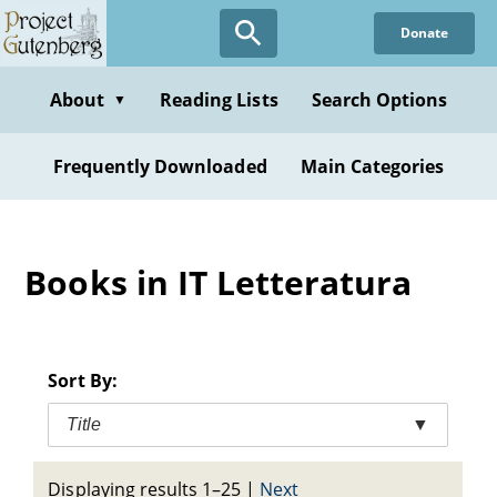
Skip
Donate
to
main
content
About
Reading Lists
Search Options
▼
Frequently Downloaded
Main Categories
Books in IT Letteratura
Sort By:
Title
▼
Displaying results 1–25
|
Next