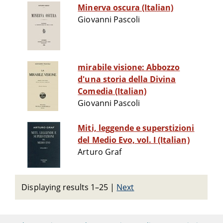
Minerva oscura (Italian)
Giovanni Pascoli
mirabile visione: Abbozzo
d'una storia della Divina
Comedia (Italian)
Giovanni Pascoli
Miti, leggende e superstizioni
del Medio Evo, vol. I (Italian)
Arturo Graf
Displaying results 1–25
|
Next