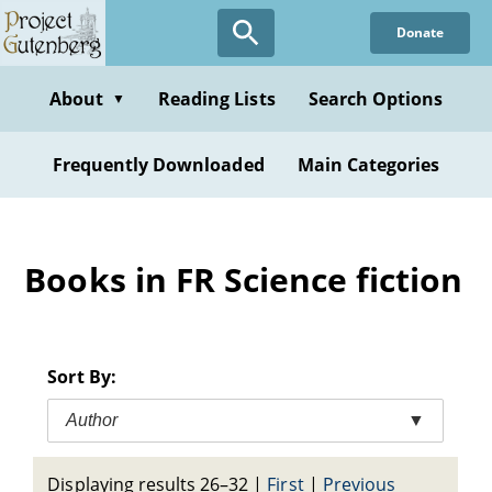
Skip
Donate
to
main
content
About
Reading Lists
Search Options
▼
Frequently Downloaded
Main Categories
Books in FR Science fiction
Sort By:
Author
▼
Displaying results 26–32
|
First
|
Previous