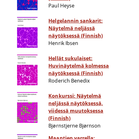
Paul Heyse
Helgelannin sankarit:
Näytelmä neljässä
näytöksessä (Finnish)
Henrik Ibsen
Hellät sukulaiset:
Huvinäytelmä kolmessa
näytöksessä (Finnish)
Roderich Benedix
Konkurssi: Näytelmä
neljässä näytöksessä,
viidessä muutoksessa
(Finnish)
Bjørnstjerne Bjørnson
Maantien varrella: