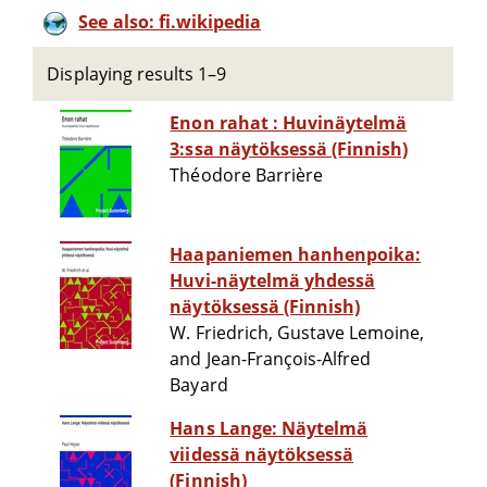
See also: fi.wikipedia
Displaying results 1–9
Enon rahat : Huvinäytelmä
3:ssa näytöksessä (Finnish)
Théodore Barrière
Haapaniemen hanhenpoika:
Huvi-näytelmä yhdessä
näytöksessä (Finnish)
W. Friedrich, Gustave Lemoine,
and Jean-François-Alfred
Bayard
Hans Lange: Näytelmä
viidessä näytöksessä
(Finnish)