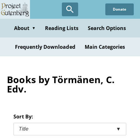
Skip
Donate
to
main
content
About
Reading Lists
Search Options
▼
Frequently Downloaded
Main Categories
Books by Törmänen, C.
Edv.
Sort By:
Title
▼