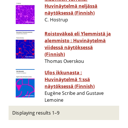
Huvinäytelmä neljässä
näytöksessä (Finnish)
C. Hostrup
Roistoväkeä eli Ylemmistä ja
alemmisto : Huvinäytelmä
viidessä näytöksessä
(Finnish)
Thomas Overskou
Ulos ikkunasta :
Huvinäytelmä 1:ssä
näytöksessä (Finnish)
Eugène Scribe and Gustave
Lemoine
Displaying results 1–9