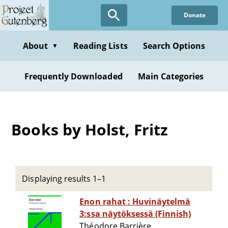
Skip
Donate
to
main
content
About
Reading Lists
Search Options
▼
Frequently Downloaded
Main Categories
Books by Holst, Fritz
Displaying results 1–1
Enon rahat : Huvinäytelmä
3:ssa näytöksessä (Finnish)
Théodore Barrière