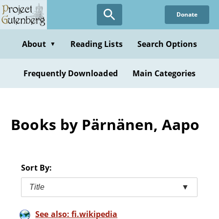
Skip
Donate
to
main
content
About
Reading Lists
Search Options
▼
Frequently Downloaded
Main Categories
Books by Pärnänen, Aapo
Sort By:
Title
▼
See also: fi.wikipedia