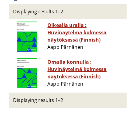
Displaying results 1–2
Oikealla uralla :
Huvinäytelmä kolmessa
näytöksessä (Finnish)
Aapo Pärnänen
Omalla konnulla :
Huvinäytelmä kolmessa
näytöksessä (Finnish)
Aapo Pärnänen
Displaying results 1–2