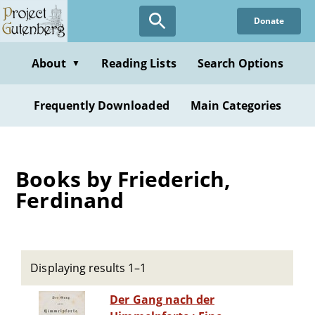
Skip
Donate
to
main
content
About
Reading Lists
Search Options
▼
Frequently Downloaded
Main Categories
Books by Friederich,
Ferdinand
Displaying results 1–1
Der Gang nach der