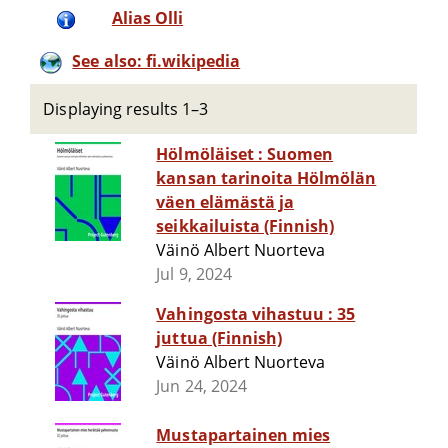
Alias Olli
See also: fi.wikipedia
Displaying results 1–3
Hölmöläiset : Suomen
kansan tarinoita Hölmölän
väen elämästä ja
seikkailuista (Finnish)
Väinö Albert Nuorteva
Jul 9, 2024
Vahingosta vihastuu : 35
juttua (Finnish)
Väinö Albert Nuorteva
Jun 24, 2024
Mustapartainen mies