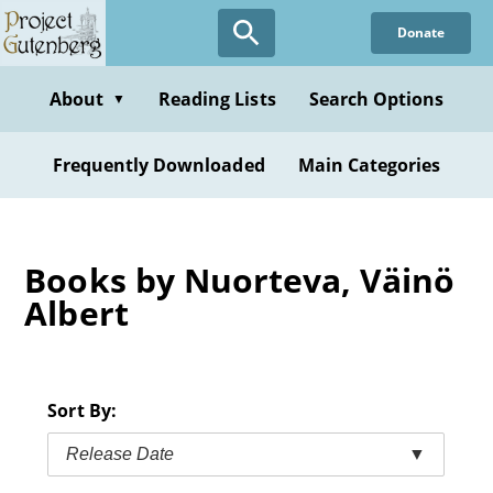
Skip
Donate
to
main
content
About
Reading Lists
Search Options
▼
Frequently Downloaded
Main Categories
Books by Nuorteva, Väinö
Albert
Sort By:
Release Date
▼