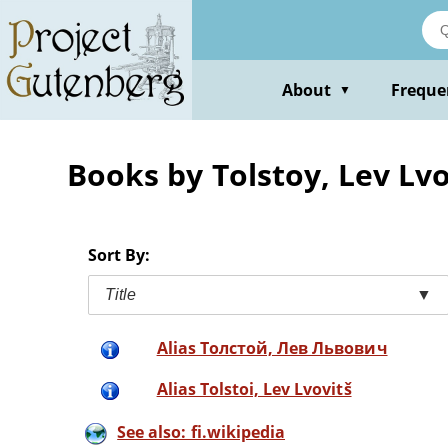
Skip
to
main
content
About
Freque
▼
Books by Tolstoy, Lev Lv
Sort By:
Title
▼
Alias Толстой, Лев Львович
Alias Tolstoi, Lev Lvovitš
See also: fi.wikipedia