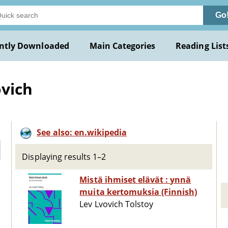
Go
ntly Downloaded
Main Categories
Reading List
ovich
See also: en.wikipedia
Displaying results 1–2
Mistä ihmiset elävät : ynnä
muita kertomuksia (Finnish)
Lev Lvovich Tolstoy