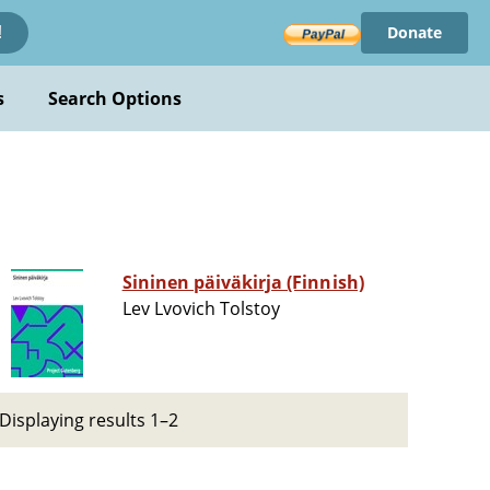
Donate
!
s
Search Options
Sininen päiväkirja (Finnish)
Lev Lvovich Tolstoy
Displaying results 1–2