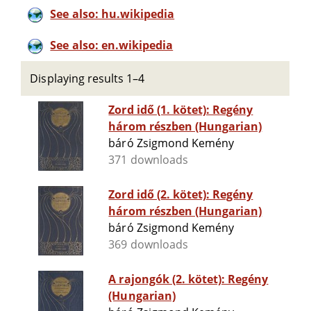
See also: hu.wikipedia
See also: en.wikipedia
Displaying results 1–4
Zord idő (1. kötet): Regény
három részben (Hungarian)
báró Zsigmond Kemény
371 downloads
Zord idő (2. kötet): Regény
három részben (Hungarian)
báró Zsigmond Kemény
369 downloads
A rajongók (2. kötet): Regény
(Hungarian)