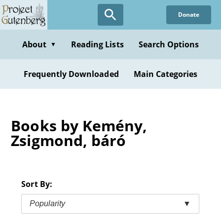
Skip
Donate
to
main
content
About
Reading Lists
Search Options
▼
Frequently Downloaded
Main Categories
Books by Kemény,
Zsigmond, báró
Sort By:
Popularity
▼