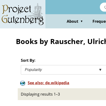
Skip
to
main
content
About
Freque
▼
Books by Rauscher, Ulric
Sort By:
Popularity
▼
See also: de.wikipedia
Displaying results 1–3