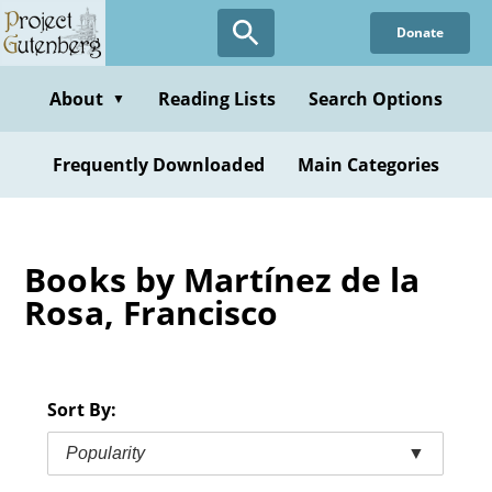
Skip
Donate
to
main
content
About
Reading Lists
Search Options
▼
Frequently Downloaded
Main Categories
Books by Martínez de la
Rosa, Francisco
Sort By:
Popularity
▼