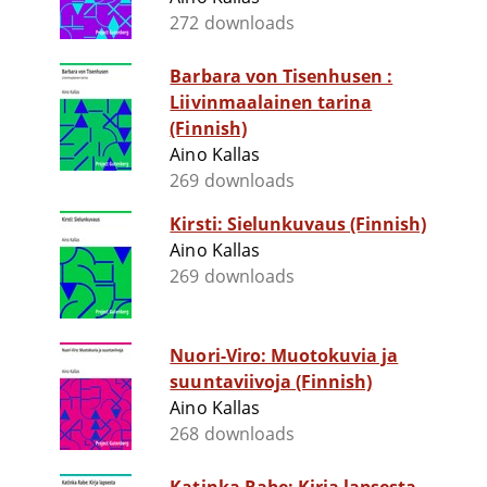
272 downloads
Barbara von Tisenhusen :
Liivinmaalainen tarina
(Finnish)
Aino Kallas
269 downloads
Kirsti: Sielunkuvaus (Finnish)
Aino Kallas
269 downloads
Nuori-Viro: Muotokuvia ja
suuntaviivoja (Finnish)
Aino Kallas
268 downloads