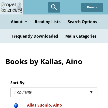
Skip
Donate
to
main
content
About
Reading Lists
Search Options
▼
Frequently Downloaded
Main Categories
Books by Kallas, Aino
Sort By:
Popularity
▼
Alias Suonio, Aino