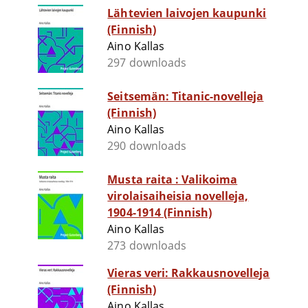
Lähtevien laivojen kaupunki
(Finnish)
Aino Kallas
297 downloads
Seitsemän: Titanic-novelleja
(Finnish)
Aino Kallas
290 downloads
Musta raita : Valikoima
virolaisaiheisia novelleja,
1904-1914 (Finnish)
Aino Kallas
273 downloads
Vieras veri: Rakkausnovelleja
(Finnish)
Aino Kallas