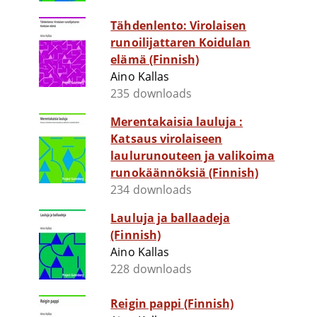
Tähdenlento: Virolaisen
runoilijattaren Koidulan
elämä (Finnish)
Aino Kallas
235 downloads
Merentakaisia lauluja :
Katsaus virolaiseen
laulurunouteen ja valikoima
runokäännöksiä (Finnish)
234 downloads
Lauluja ja ballaadeja
(Finnish)
Aino Kallas
228 downloads
Reigin pappi (Finnish)