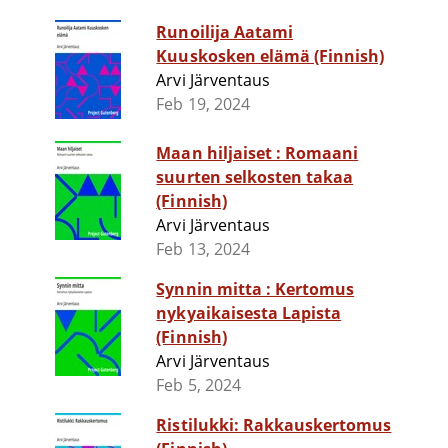
Runoilija Aatami
Kuuskosken elämä (Finnish)
Arvi Järventaus
Feb 19, 2024
Maan hiljaiset : Romaani
suurten selkosten takaa
(Finnish)
Arvi Järventaus
Feb 13, 2024
Synnin mitta : Kertomus
nykyaikaisesta Lapista
(Finnish)
Arvi Järventaus
Feb 5, 2024
Ristilukki: Rakkauskertomus