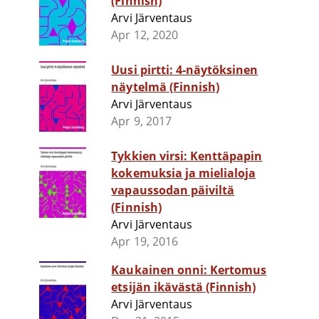
(Finnish)
Arvi Järventaus
Apr 12, 2020
Uusi pirtti: 4-näytöksinen
näytelmä (Finnish)
Arvi Järventaus
Apr 9, 2017
Tykkien virsi: Kenttäpapin
kokemuksia ja mielialoja
vapaussodan päiviltä
(Finnish)
Arvi Järventaus
Apr 19, 2016
Kaukainen onni: Kertomus
etsijän ikävästä (Finnish)
Arvi Järventaus