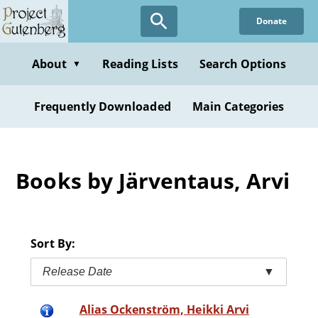
Skip
Donate
to
main
content
About
Reading Lists
Search Options
▼
Frequently Downloaded
Main Categories
Books by Järventaus, Arvi
Sort By:
Release Date
▼
Alias Ockenström, Heikki Arvi