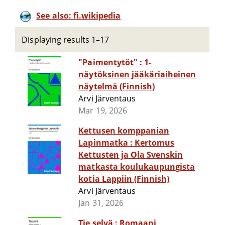
See also: fi.wikipedia
Displaying results 1–17
"Paimentytöt" : 1-
näytöksinen jääkäriaiheinen
näytelmä (Finnish)
Arvi Järventaus
Mar 19, 2026
Kettusen komppanian
Lapinmatka : Kertomus
Kettusten ja Ola Svenskin
matkasta koulukaupungista
kotia Lappiin (Finnish)
Arvi Järventaus
Jan 31, 2026
Tie selvä : Romaani