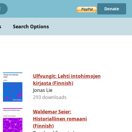
Donate
!
s
Search Options
Ulfvungit: Lehti intohimojen
kirjasta (Finnish)
Jonas Lie
293 downloads
Waldemar Seier:
Historiallinen romaani
(Finnish)