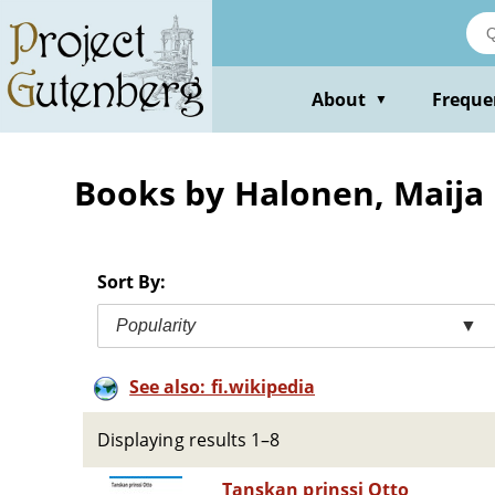
Skip
to
main
content
About
Freque
▼
Books by Halonen, Maija
Sort By:
Popularity
▼
See also: fi.wikipedia
Displaying results 1–8
Tanskan prinssi Otto