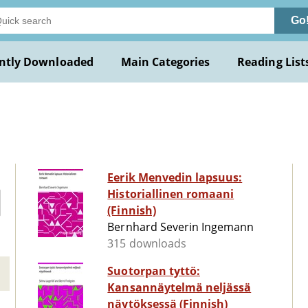
Go
ntly Downloaded
Main Categories
Reading List
Eerik Menvedin lapsuus:
Historiallinen romaani
(Finnish)
Bernhard Severin Ingemann
315 downloads
Suotorpan tyttö:
Kansannäytelmä neljässä
näytöksessä (Finnish)