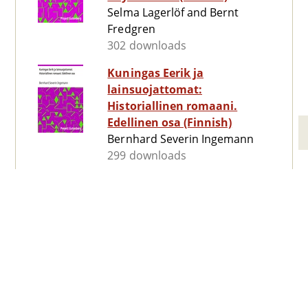
Selma Lagerlöf and Bernt
Fredgren
302 downloads
Kuningas Eerik ja
lainsuojattomat:
Historiallinen romaani.
Edellinen osa (Finnish)
Bernhard Severin Ingemann
299 downloads