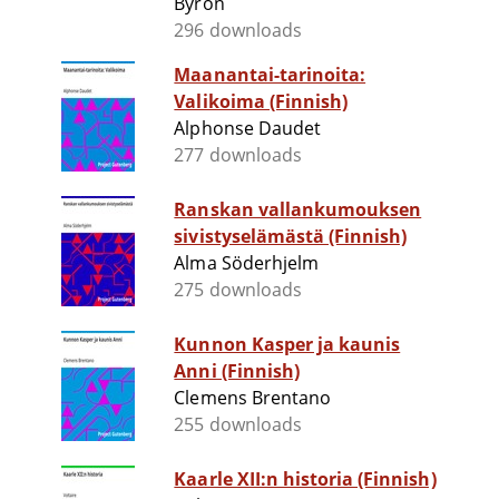
Byron
296 downloads
Maanantai-tarinoita:
Valikoima (Finnish)
Alphonse Daudet
277 downloads
Ranskan vallankumouksen
sivistyselämästä (Finnish)
Alma Söderhjelm
275 downloads
Kunnon Kasper ja kaunis
Anni (Finnish)
Clemens Brentano
255 downloads
Kaarle XII:n historia (Finnish)