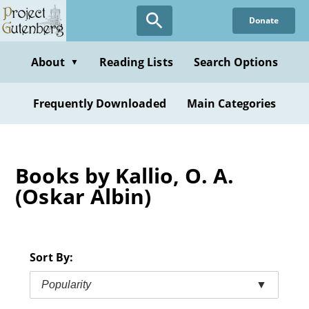
Skip
Donate
to
main
content
About
Reading Lists
Search Options
▼
Frequently Downloaded
Main Categories
Books by Kallio, O. A.
(Oskar Albin)
Sort By:
Popularity
▼