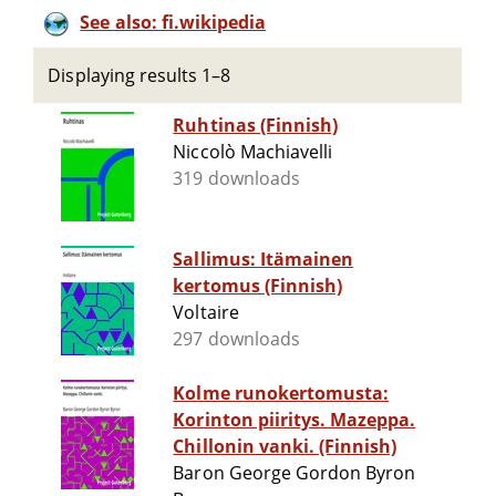
See also: fi.wikipedia
Displaying results 1–8
Ruhtinas (Finnish)
Niccolò Machiavelli
319 downloads
Sallimus: Itämainen
kertomus (Finnish)
Voltaire
297 downloads
Kolme runokertomusta:
Korinton piiritys. Mazeppa.
Chillonin vanki. (Finnish)
Baron George Gordon Byron