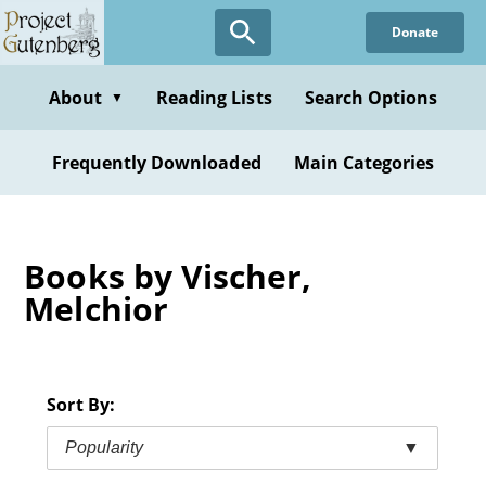
Skip
Donate
to
main
content
About
Reading Lists
Search Options
▼
Frequently Downloaded
Main Categories
Books by Vischer,
Melchior
Sort By:
Popularity
▼