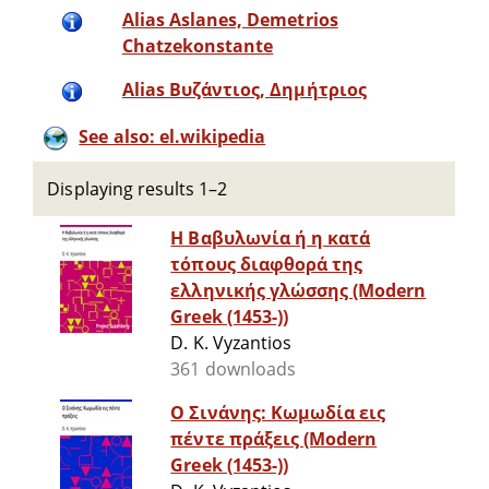
Alias Aslanes, Demetrios
Chatzekonstante
Alias Βυζάντιος, Δημήτριος
See also: el.wikipedia
Displaying results 1–2
Η Βαβυλωνία ή η κατά
τόπους διαφθορά της
ελληνικής γλώσσης (Modern
Greek (1453-))
D. K. Vyzantios
361 downloads
Ο Σινάνης: Κωμωδία εις
πέντε πράξεις (Modern
Greek (1453-))