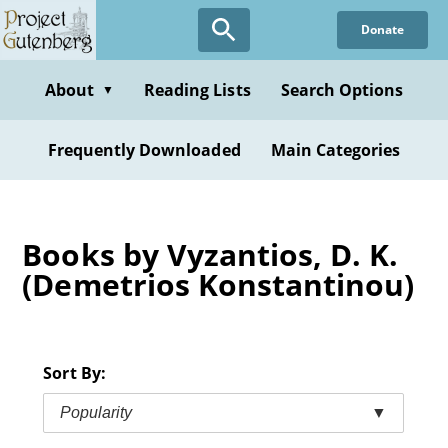
Skip
Donate
to
main
content
About
Reading Lists
Search Options
▼
Frequently Downloaded
Main Categories
Books by Vyzantios, D. K.
(Demetrios Konstantinou)
Sort By:
Popularity
▼