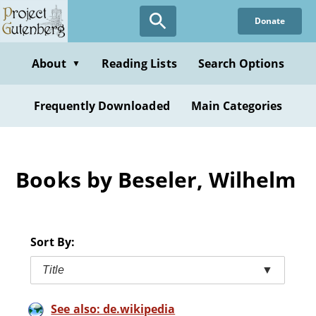
Skip
Donate
to
main
content
About
Reading Lists
Search Options
▼
Frequently Downloaded
Main Categories
Books by Beseler, Wilhelm
Sort By:
Title
▼
See also: de.wikipedia