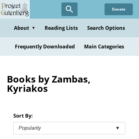
Skip
Donate
to
main
content
About
Reading Lists
Search Options
▼
Frequently Downloaded
Main Categories
Books by Zambas,
Kyriakos
Sort By:
Popularity
▼