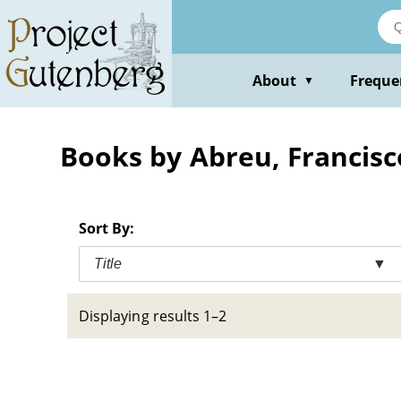
Skip
to
main
content
About
Freque
▼
Books by Abreu, Francisc
Sort By:
Title
▼
Displaying results 1–2