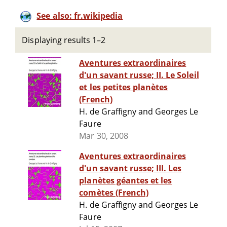
See also: fr.wikipedia
Displaying results 1–2
Aventures extraordinaires
d'un savant russe; II. Le Soleil
et les petites planètes
(French)
H. de Graffigny and Georges Le
Faure
Mar 30, 2008
Aventures extraordinaires
d'un savant russe; III. Les
planètes géantes et les
comètes (French)
H. de Graffigny and Georges Le
Faure