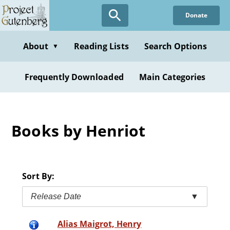
Skip
Donate
to
main
content
About
Reading Lists
Search Options
▼
Frequently Downloaded
Main Categories
Books by Henriot
Sort By:
Release Date
▼
Alias Maigrot, Henry