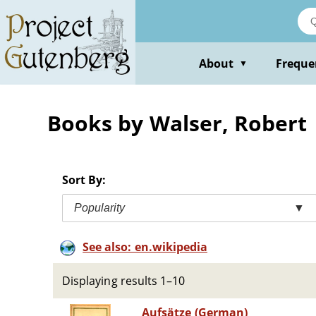
Skip
to
main
content
About
Freque
▼
Books by Walser, Robert
Sort By:
Popularity
▼
See also: en.wikipedia
Displaying results 1–10
Aufsätze (German)