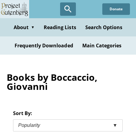
Skip
Donate
to
main
content
About
Reading Lists
Search Options
▼
Frequently Downloaded
Main Categories
Books by Boccaccio,
Giovanni
Sort By:
Popularity
▼