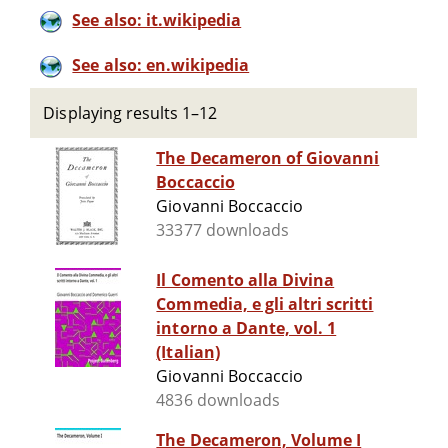
See also: it.wikipedia
See also: en.wikipedia
Displaying results 1–12
The Decameron of Giovanni
Boccaccio
Giovanni Boccaccio
33377 downloads
Il Comento alla Divina
Commedia, e gli altri scritti
intorno a Dante, vol. 1
(Italian)
Giovanni Boccaccio
4836 downloads
The Decameron, Volume I