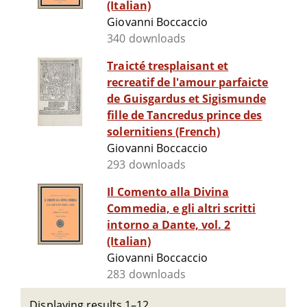
(Italian)
Giovanni Boccaccio
340 downloads
Traicté tresplaisant et
recreatif de l'amour parfaicte
de Guisgardus et Sigismunde
fille de Tancredus prince des
solernitiens (French)
Giovanni Boccaccio
293 downloads
Il Comento alla Divina
Commedia, e gli altri scritti
intorno a Dante, vol. 2
(Italian)
Giovanni Boccaccio
283 downloads
Displaying results 1–12