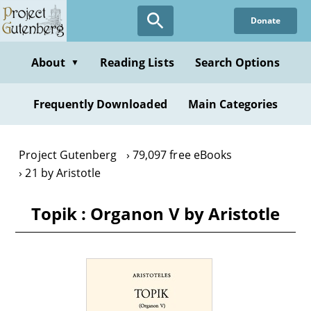
Skip
Donate
to
main
content
About
Reading Lists
Search Options
▼
Frequently Downloaded
Main Categories
Project Gutenberg
79,097 free eBooks
21 by Aristotle
Topik : Organon V by Aristotle