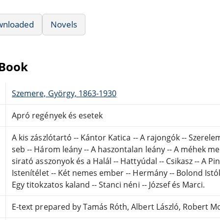
wnloaded
Novels
eBook
Szemere, György, 1863-1930
Apró regények és esetek
A kis zászlótartó -- Kántor Katica -- A rajongók -- Szerel
seb -- Három leány -- A haszontalan leány -- A méhek m
sirató asszonyok és a Halál -- Hattyúdal -- Csikasz -- A Pi
Istenítélet -- Két nemes ember -- Hermány -- Bolond Istók
Egy titokzatos kaland -- Stanci néni -- József és Marci.
E-text prepared by Tamás Róth, Albert László, Robert Mo