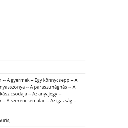
em -- A gyermek -- Egy könnycsepp -- A
enyasszonya -- A parasztmágnás -- A
nkász csodája -- Az anyajegy --
 -- A szerencsemalac -- Az igazság --
uris,