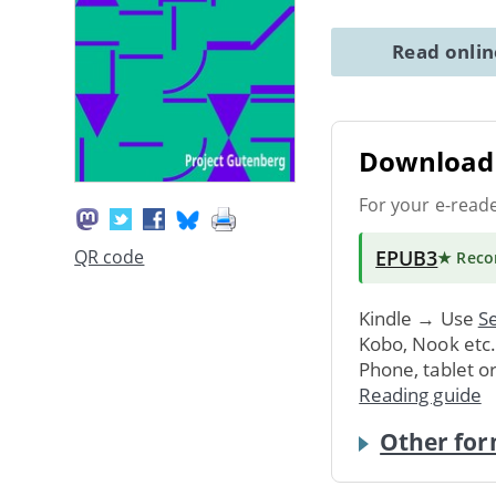
Read onli
Download 
For your e-read
EPUB3
QR code
★ Rec
Kindle → Use
Se
Kobo, Nook etc
Phone, tablet o
Reading guide
Other for