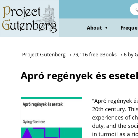
Skip
to
main
content
About
Freque
▼
Project Gutenberg
79,116 free eBooks
6 by 
Apró regények és esete
"Apró regények és
20th century. Thi
experiences of ch
duty, and the soc
in turmoil as a r