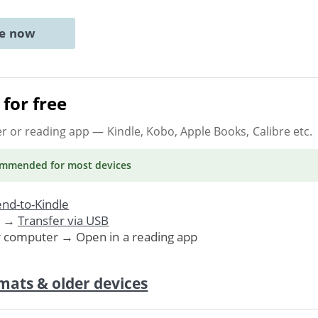
ne now
for free
er or reading app
— Kindle, Kobo, Apple Books, Calibre etc.
ommended
for most devices
nd-to-Kindle
. →
Transfer via USB
r computer → Open in a reading app
mats & older devices