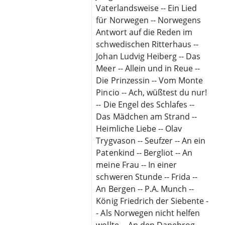
Vaterlandsweise -- Ein Lied
für Norwegen -- Norwegens
Antwort auf die Reden im
schwedischen Ritterhaus --
Johan Ludvig Heiberg -- Das
Meer -- Allein und in Reue --
Die Prinzessin -- Vom Monte
Pincio -- Ach, wüßtest du nur!
-- Die Engel des Schlafes --
Das Mädchen am Strand --
Heimliche Liebe -- Olav
Trygvason -- Seufzer -- An ein
Patenkind -- Bergliot -- An
meine Frau -- In einer
schweren Stunde -- Frida --
An Bergen -- P.A. Munch --
König Friedrich der Siebente -
- Als Norwegen nicht helfen
wollte -- An den Danebrog --