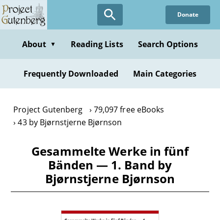
Skip
Donate
to
main
content
About
Reading Lists
Search Options
▼
Frequently Downloaded
Main Categories
Project Gutenberg
79,097 free eBooks
43 by Bjørnstjerne Bjørnson
Gesammelte Werke in fünf
Bänden — 1. Band by
Bjørnstjerne Bjørnson