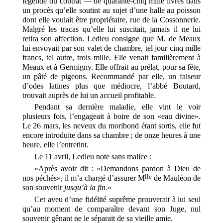
légende du contrat — de quarante-cinq mille livres dans
un procès qu’elle soutint au sujet d’une halle au poisson
dont elle voulait être propriétaire, rue de la Cossonnerie.
Malgré les tracas qu’elle lui suscitait, jamais il ne lui
retira son affection. Ledieu consigne que M. de Meaux
lui envoyait par son valet de chambre, tel jour cinq mille
francs, tel autre, trois mille. Elle venait familièrement à
Meaux et à Germigny. Elle offrait au prélat, pour sa fête,
un pâté de pigeons. Recommandé par elle, un faiseur
d’odes latines plus que médiocre, l’abbé Boutard,
trouvait auprès de lui un accueil profitable.
Pendant sa dernière maladie, elle vint le voir
plusieurs fois, l’engageait à boire de son «eau divine».
Le 26 mars, les neveux du moribond étant sortis, elle fut
encore introduite dans sa chambre ; de onze heures à une
heure, elle l’entretint.
Le 11 avril, Ledieu note sans malice :
«Après avoir dit : «Demandons pardon à Dieu de
lle
nos péchés», il m’a chargé d’assurer M
de Mauléon de
son souvenir
jusqu’à la fin
.»
Cet aveu d’une fidélité suprême prouverait à lui seul
qu’au moment de comparaître devant son Juge, nul
souvenir gênant ne le séparait de sa vieille amie.