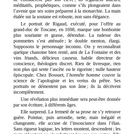
méditatifs, prophétiques, comme s’ils plongeaient dans
l’avenir que ses soins préparent à la monarchie. La main
étalée sur la soutane est robuste, non sans élégance.
Le portrait de Rigaud, exécuté, pour l’offrir au
grand-duc de Toscane, en 1698, marque une bonhomie
plus souriante et grasse, détendue. La rudesse des
pommettes s’est atténuée ; le double menton, élargi.
Supposons le personnage inconnu. On y reconnaîtrait
quelque chanoine bien renté, ami de La Fontaine et des
vins friands, délicieux causeur, habile directeur de
conscience, théologien discret. Rien de livresque, rien
non plus qui sente l’ascète ou le rigoriste ; nulle hauteur
épiscopale. Chez Bossuet, l’
honnête homme
couvre la
science de l’apologiste et les vertus du prêtre. Ses
portraits ne démentent pas son âme ; ils la décrivent
incomplètement.
Une révélation plus immédiate sera peut-être donnée
par son écriture, à différents âges.
Elle surprend. La fermeté de sa prose ne s’y retrouve
guère. Pointue, puis arrondie, nette, mais inégalé et
changeante, elle accuse de l’insouciance dans l’élan.
Sans rigueur logique, les lettres montent, descendent ; les