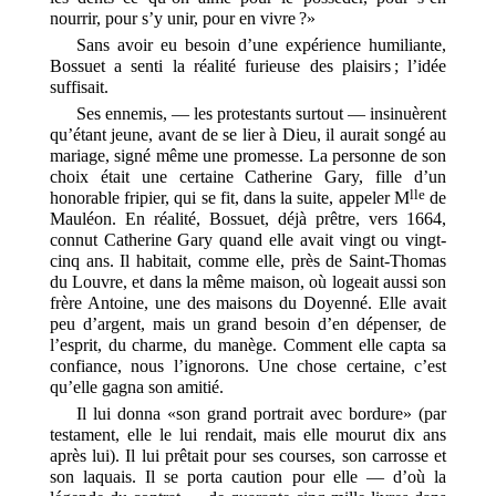
nourrir, pour s’y unir, pour en vivre ?»
Sans avoir eu besoin d’une expérience humiliante,
Bossuet a senti la réalité furieuse des plaisirs ; l’idée
suffisait.
Ses ennemis, — les protestants surtout — insinuèrent
qu’étant jeune, avant de se lier à Dieu, il aurait songé au
mariage, signé même une promesse. La personne de son
choix était une certaine Catherine Gary, fille d’un
lle
honorable fripier, qui se fit, dans la suite, appeler M
de
Mauléon. En réalité, Bossuet, déjà prêtre, vers 1664,
connut Catherine Gary quand elle avait vingt ou vingt-
cinq ans. Il habitait, comme elle, près de Saint-Thomas
du Louvre, et dans la même maison, où logeait aussi son
frère Antoine, une des maisons du Doyenné. Elle avait
peu d’argent, mais un grand besoin d’en dépenser, de
l’esprit, du charme, du manège. Comment elle capta sa
confiance, nous l’ignorons. Une chose certaine, c’est
qu’elle gagna son amitié.
Il lui donna «son grand portrait avec bordure» (par
testament, elle le lui rendait, mais elle mourut dix ans
après lui). Il lui prêtait pour ses courses, son carrosse et
son laquais. Il se porta caution pour elle — d’où la