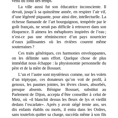
venu du fond des temps.
La ville aussi fut son éducatrice inconsciente. Il
devait, jusqu’à sa quinzième année, en respirer l’air vif,
d’une légèreté piquante, pour ainsi dire, intellectuelle. La
richesse flamande de l’art bourguignon, tempérée par le
goût français, ne serait pas difficile à retrouver dans son
éloquence. Il aimera les métaphores inspirées de l’eau ;
n’est-ce pas une réminiscence d’un pays nourricier
d’eaux jaillissantes où les rivières courent même
souterraines ?
Ces traits génériques, ces harmonies enveloppantes,
on les délimite sans effort. Quelque chose de plus
immédiat nous échappe : la physionomie personnelle du
père et de la mère de Bossuet.
L’un et l’autre sont mystérieux comme, sur les volets
d’un triptyque, ces donateurs qu’on voit de profil, à
genoux, les paumes jointes, les lèvres closes, absorbés,
presque absents. Bénigne Bossuet, substitut au
Parlement de Dijon, accepta d’être conseiller à celui de
Metz, où «il blanchit dessus les fleurs de lys et vieillit
dedans l’escarlate». Après y avoir siégé trente ans, ses
dix enfants établis ou morts, il entra dans les Ordres,
sans toutefois quitter sa charge, succéda même à son fils