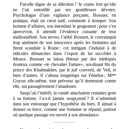
Fut-elle digne de sa dilection ? Je crains fort qu’elle
ne l’ait entortillé par ses gentillesses dévotes.
Psychologue d’une vigilance perçante, Bossuet, en
pratique, était un cœur naïf, commode à tromper. Son
homme d’affaires, son intendant le grugeaient ; pour s’en
apercevoir, il attendit l’évidence cuisante de leur
malhonnêteté. Son neveu, l’abbé Bossuet, le convainquit
trop aisément de son innocence après les fredaines qui
firent scandale à Rome ; cet intrigant l’induisit à de
ridicules démarches dans l’espoir de lui succéder à
Meaux. Bossuet se laissa éblouir par des métèques
douteux comme «le chevalier Tartare», soi-disant fils du
prince des Khaïmakites, par le juif converti, de Veil, et
me
bien d’autres. Il s’abusa longtemps sur Fénelon ; M
Guyon elle-même, tout prévenu qu’il demeurait contre
elle, sut passagèrement l’amadouer.
Jusqu’où l’intérêt, la vanité attachaient certaines gens
à sa fortune, l’a-t-il jamais soupçonné ? Il n’admettait
dans son entourage que l’hypothèse du bien. Il aimait à
donner sa force, comme une fontaine se répand, partout
où quelque passage est ouvert à son abondance.