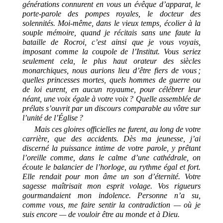
générations connurent en vous un évêque d’apparat, le
porte-parole des pompes royales, le docteur des
solennités. Moi-même, dans le vieux temps, écolier à la
souple mémoire, quand je récitais sans une faute la
bataille de Rocroi, c’est ainsi que je vous voyais,
imposant comme la coupole de l’Institut. Vous seriez
seulement cela, le plus haut orateur des siècles
monarchiques, nous aurions lieu d’être fiers de vous ;
quelles princesses mortes, quels hommes de guerre ou
de loi eurent, en aucun royaume, pour célébrer leur
néant, une voix égale à votre voix ? Quelle assemblée de
prélats s’ouvrit par un discours comparable au vôtre sur
l’unité de l’Église ?
Mais ces gloires officielles ne furent, au long de votre
carrière, que des accidents. Dès ma jeunesse, j’ai
discerné la puissance intime de votre parole, y prêtant
l’oreille comme, dans le calme d’une cathédrale, on
écoute le balancier de l’horloge, au rythme égal et fort.
Elle rendait pour mon âme un son d’éternité. Votre
sagesse maîtrisait mon esprit volage. Vos rigueurs
gourmandaient mon indolence. Personne n’a su,
comme vous, me faire sentir la contradiction — où je
suis encore — de vouloir être au monde et à Dieu.