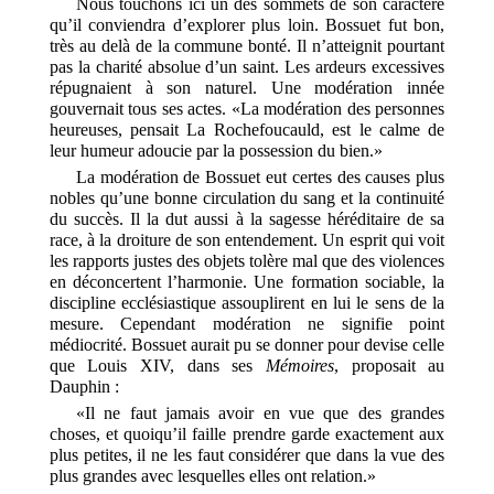
Nous touchons ici un des sommets de son caractère
qu’il conviendra d’explorer plus loin. Bossuet fut bon,
très au delà de la commune bonté. Il n’atteignit pourtant
pas la charité absolue d’un saint. Les ardeurs excessives
répugnaient à son naturel. Une modération innée
gouvernait tous ses actes. «La modération des personnes
heureuses, pensait La Rochefoucauld, est le calme de
leur humeur adoucie par la possession du bien.»
La modération de Bossuet eut certes des causes plus
nobles qu’une bonne circulation du sang et la continuité
du succès. Il la dut aussi à la sagesse héréditaire de sa
race, à la droiture de son entendement. Un esprit qui voit
les rapports justes des objets tolère mal que des violences
en déconcertent l’harmonie. Une formation sociable, la
discipline ecclésiastique assouplirent en lui le sens de la
mesure. Cependant modération ne signifie point
médiocrité. Bossuet aurait pu se donner pour devise celle
que Louis XIV, dans ses
Mémoires
, proposait au
Dauphin :
«Il ne faut jamais avoir en vue que des grandes
choses, et quoiqu’il faille prendre garde exactement aux
plus petites, il ne les faut considérer que dans la vue des
plus grandes avec lesquelles elles ont relation.»