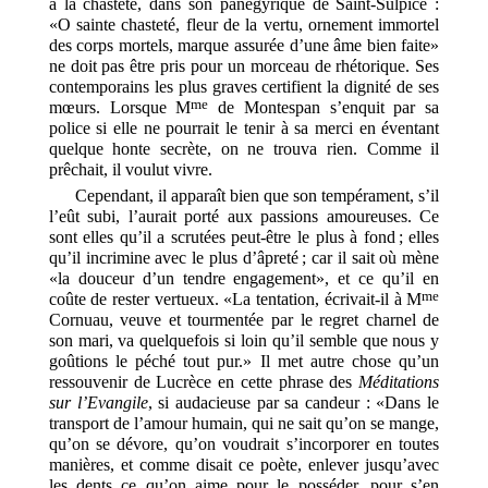
à la chasteté, dans son panégyrique de Saint-Sulpice :
«O sainte chasteté, fleur de la vertu, ornement immortel
des corps mortels, marque assurée d’une âme bien faite»
ne doit pas être pris pour un morceau de rhétorique. Ses
contemporains les plus graves certifient la dignité de ses
me
mœurs. Lorsque M
de Montespan s’enquit par sa
police si elle ne pourrait le tenir à sa merci en éventant
quelque honte secrète, on ne trouva rien. Comme il
prêchait, il voulut vivre.
Cependant, il apparaît bien que son tempérament, s’il
l’eût subi, l’aurait porté aux passions amoureuses. Ce
sont elles qu’il a scrutées peut-être le plus à fond ; elles
qu’il incrimine avec le plus d’âpreté ; car il sait où mène
«la douceur d’un tendre engagement», et ce qu’il en
me
coûte de rester vertueux. «La tentation, écrivait-il à M
Cornuau, veuve et tourmentée par le regret charnel de
son mari, va quelquefois si loin qu’il semble que nous y
goûtions le péché tout pur.» Il met autre chose qu’un
ressouvenir de Lucrèce en cette phrase des
Méditations
sur l’Evangile
, si audacieuse par sa candeur : «Dans le
transport de l’amour humain, qui ne sait qu’on se mange,
qu’on se dévore, qu’on voudrait s’incorporer en toutes
manières, et comme disait ce poète, enlever jusqu’avec
les dents ce qu’on aime pour le posséder, pour s’en