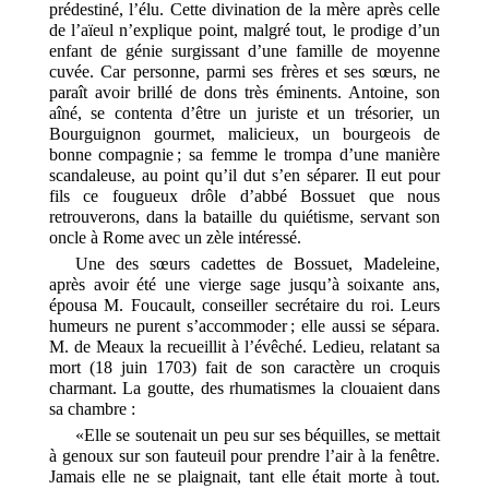
prédestiné, l’élu. Cette divination de la mère après celle
de l’aïeul n’explique point, malgré tout, le prodige d’un
enfant de génie surgissant d’une famille de moyenne
cuvée. Car personne, parmi ses frères et ses sœurs, ne
paraît avoir brillé de dons très éminents. Antoine, son
aîné, se contenta d’être un juriste et un trésorier, un
Bourguignon gourmet, malicieux, un bourgeois de
bonne compagnie ; sa femme le trompa d’une manière
scandaleuse, au point qu’il dut s’en séparer. Il eut pour
fils ce fougueux drôle d’abbé Bossuet que nous
retrouverons, dans la bataille du quiétisme, servant son
oncle à Rome avec un zèle intéressé.
Une des sœurs cadettes de Bossuet, Madeleine,
après avoir été une vierge sage jusqu’à soixante ans,
épousa M. Foucault, conseiller secrétaire du roi. Leurs
humeurs ne purent s’accommoder ; elle aussi se sépara.
M. de Meaux la recueillit à l’évêché. Ledieu, relatant sa
mort (18 juin 1703) fait de son caractère un croquis
charmant. La goutte, des rhumatismes la clouaient dans
sa chambre :
«Elle se soutenait un peu sur ses béquilles, se mettait
à genoux sur son fauteuil pour prendre l’air à la fenêtre.
Jamais elle ne se plaignait, tant elle était morte à tout.