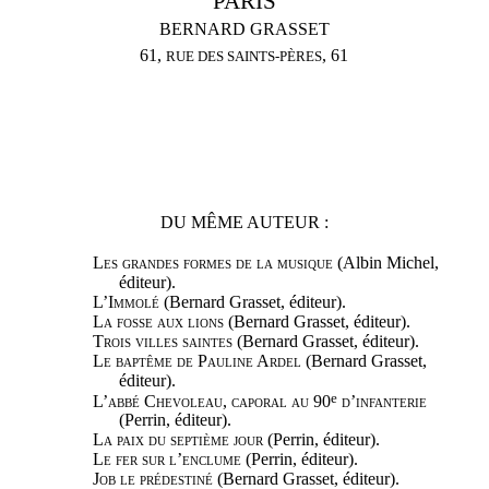
PARIS
BERNARD GRASSET
61,
, 61
RUE DES SAINTS-PÈRES
DU MÊME AUTEUR :
Les grandes formes de la musique
(Albin Michel,
éditeur).
L’Immolé
(Bernard Grasset, éditeur).
La fosse aux lions
(Bernard Grasset, éditeur).
Trois villes saintes
(Bernard Grasset, éditeur).
Le baptême de Pauline Ardel
(Bernard Grasset,
éditeur).
e
L’abbé Chevoleau, caporal au
90
d’infanterie
(Perrin, éditeur).
La paix du septième jour
(Perrin, éditeur).
Le fer sur l’enclume
(Perrin, éditeur).
Job le prédestiné
(Bernard Grasset, éditeur).