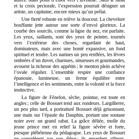
et la croix pectorale, l’expression pourrait désigner un
artiste, un capitaine, encore mieux qu’un prélat.
Une fierté robuste en relève la douceur. La chevelure
bouffante jette autour une sorte d’envol glorieux. La
courbe des sourcils, comme la ligne du nez, est parfaite.
Les yeux, saillants, sont des yeux de peintre, tournés
vers l’extérieur des choses, regardant de haut,
dominateurs, mais avec une bonté expansive, un fond
spirituel et tendre. Les narines un peu renflées, les lèvres
ombrées d’un duvet, charnues, sinueuses et gourmandes,
avouent la richesse des appétits ; le menton plein achève
l’ovale régulier. L’ensemble respire une confiance
épanouie, lumineuse, un ferme équilibre entre
l’intelligence et les sentiments, entre la volonté et la force
instinctive.
La figure de Fénelon, sèche, pointue, est toute en
angles ; celle de Bossuet tend aux rondeurs. Largillierre,
un peu plus tard, a portraituré Bossuet déjà grisonnant,
une main sur l’épaule du Dauphin, portant une soutane
noire avec un grand rabat. La grâce déliée, molle du
jeune prince met en relief la figure sévère et forte,
presque plébéienne du pédagogue. Les yeux de Bossuet
ne considèrent pas son élève ; ils regardent ailleurs,