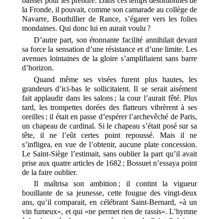
baisser pour les prendre. Dans ces temps désordonnés de
la Fronde, il pouvait, comme son camarade au collège de
Navarre, Bouthillier de Rance, s’égarer vers les folies
mondaines. Qui donc lui en aurait voulu ?
D’autre part, son étonnante facilité annihilait devant
sa force la sensation d’une résistance et d’une limite. Les
avenues lointaines de la gloire s’amplifiaient sans barre
d’horizon.
Quand même ses visées furent plus hautes, les
grandeurs d’ici-bas le sollicitaient. Il se serait aisément
fait applaudir dans les salons ; la cour l’aurait fêté. Plus
tard, les trompettes dorées des flatteurs vibrèrent à ses
oreilles ; il était en passe d’espérer l’archevêché de Paris,
un chapeau de cardinal. Si le chapeau s’était posé sur sa
tête, il ne l’eût certes point repoussé. Mais il ne
s’infligea, en vue de l’obtenir, aucune plate concession.
Le Saint-Siège l’estimait, sans oublier la part qu’il avait
prise aux quatre articles de 1682 ; Bossuet n’essaya point
de la faire oublier.
Il maîtrisa son ambition ; il contint la vigueur
bouillante de sa jeunesse, cette fougue des vingt-deux
ans, qu’il comparait, en célébrant Saint-Bernard, «à un
vin fumeux», et qui «ne permet rien de rassis». L’hymne