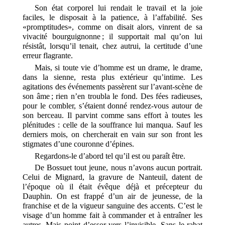
Son état corporel lui rendait le travail et la joie
faciles, le disposait à la patience, à l’affabilité. Ses
«promptitudes», comme on disait alors, vinrent de sa
vivacité bourguignonne ; il supportait mal qu’on lui
résistât, lorsqu’il tenait, chez autrui, la certitude d’une
erreur flagrante.
Mais, si toute vie d’homme est un drame, le drame,
dans la sienne, resta plus extérieur qu’intime. Les
agitations des événements passèrent sur l’avant-scène de
son âme ; rien n’en troubla le fond. Des fées radieuses,
pour le combler, s’étaient donné rendez-vous autour de
son berceau. Il parvint comme sans effort à toutes les
plénitudes : celle de la souffrance lui manqua. Sauf les
derniers mois, on chercherait en vain sur son front les
stigmates d’une couronne d’épines.
Regardons-le d’abord tel qu’il est ou paraît être.
De Bossuet tout jeune, nous n’avons aucun portrait.
Celui de Mignard, la gravure de Nanteuil, datent de
l’époque où il était évêque déjà et précepteur du
Dauphin. On est frappé d’un air de jeunesse, de la
franchise et de la vigueur sanguine des accents. C’est le
visage d’un homme fait à commander et à entraîner les
autres. Mais point d’essor vers l’invisible. Sans le rabat