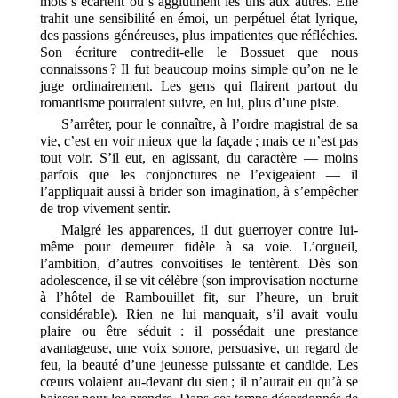
mots s’écartent ou s’agglutinent les uns aux autres. Elle
trahit une sensibilité en émoi, un perpétuel état lyrique,
des passions généreuses, plus impatientes que réfléchies.
Son écriture contredit-elle le Bossuet que nous
connaissons ? Il fut beaucoup moins simple qu’on ne le
juge ordinairement. Les gens qui flairent partout du
romantisme pourraient suivre, en lui, plus d’une piste.
S’arrêter, pour le connaître, à l’ordre magistral de sa
vie, c’est en voir mieux que la façade ; mais ce n’est pas
tout voir. S’il eut, en agissant, du caractère — moins
parfois que les conjonctures ne l’exigeaient — il
l’appliquait aussi à brider son imagination, à s’empêcher
de trop vivement sentir.
Malgré les apparences, il dut guerroyer contre lui-
même pour demeurer fidèle à sa voie. L’orgueil,
l’ambition, d’autres convoitises le tentèrent. Dès son
adolescence, il se vit célèbre (son improvisation nocturne
à l’hôtel de Rambouillet fit, sur l’heure, un bruit
considérable). Rien ne lui manquait, s’il avait voulu
plaire ou être séduit : il possédait une prestance
avantageuse, une voix sonore, persuasive, un regard de
feu, la beauté d’une jeunesse puissante et candide. Les
cœurs volaient au-devant du sien ; il n’aurait eu qu’à se