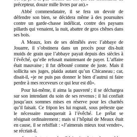
précepteur, douze mille livres par an).»
Abbé commendataire, il se fera un devoir de
défendre son bien, se décidera même à des poursuites
contre un garde-chasse indélicat, contre des paysans
pillards qui venaient, la nuit, abattre de gros chênes dans
ses bois.
A Meaux, lors de ses démêlés avec l’abbaye de
Jouarre, il s’obstinera dans un procès pour dix-huit
muids de grain que l’abbaye payait depuis des siècles à
l’évêché, qu’elle refusait maintenant de payer. L’affaire
était mauvaise ; il fut débouté comme de juste. Mais il
sollicita ses juges, plaida autant qu’un Chicaneau ; car,
disait-il, «je ne puis pas donner le bien d’autrui ni faire
perdre à mes receveurs ce qui leur est dû».
Pour lui-même, il aima la pauvreté ; il se déchargea
sur son intendant du soin de ses revenus ; il lui confiait
jusqu’aux sommes mises en réserve pour les charités
qu’il faisait. Ce fripon les lui rognait, sous prétexte que
le nécessaire manquerait à l’évêché. Le prélat se
résignait ordinairement ; mais si l’hôpital de Meaux était
en cause, il se rebiffait : «J’aimerais mieux tout vendre»,
se récriait-il.