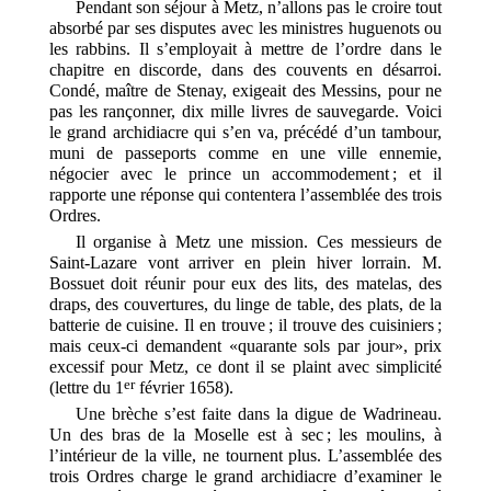
Pendant son séjour à Metz, n’allons pas le croire tout
absorbé par ses disputes avec les ministres huguenots ou
les rabbins. Il s’employait à mettre de l’ordre dans le
chapitre en discorde, dans des couvents en désarroi.
Condé, maître de Stenay, exigeait des Messins, pour ne
pas les rançonner, dix mille livres de sauvegarde. Voici
le grand archidiacre qui s’en va, précédé d’un tambour,
muni de passeports comme en une ville ennemie,
négocier avec le prince un accommodement ; et il
rapporte une réponse qui contentera l’assemblée des trois
Ordres.
Il organise à Metz une mission. Ces messieurs de
Saint-Lazare vont arriver en plein hiver lorrain. M.
Bossuet doit réunir pour eux des lits, des matelas, des
draps, des couvertures, du linge de table, des plats, de la
batterie de cuisine. Il en trouve ; il trouve des cuisiniers ;
mais ceux-ci demandent «quarante sols par jour», prix
excessif pour Metz, ce dont il se plaint avec simplicité
er
(lettre du 1
février 1658).
Une brèche s’est faite dans la digue de Wadrineau.
Un des bras de la Moselle est à sec ; les moulins, à
l’intérieur de la ville, ne tournent plus. L’assemblée des
trois Ordres charge le grand archidiacre d’examiner le