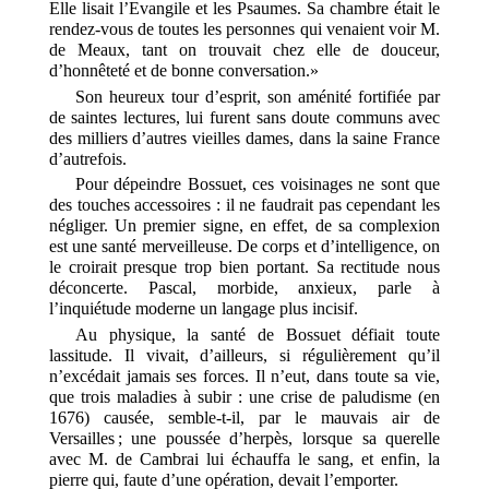
Elle lisait l’Evangile et les Psaumes. Sa chambre était le
rendez-vous de toutes les personnes qui venaient voir M.
de Meaux, tant on trouvait chez elle de douceur,
d’honnêteté et de bonne conversation.»
Son heureux tour d’esprit, son aménité fortifiée par
de saintes lectures, lui furent sans doute communs avec
des milliers d’autres vieilles dames, dans la saine France
d’autrefois.
Pour dépeindre Bossuet, ces voisinages ne sont que
des touches accessoires : il ne faudrait pas cependant les
négliger. Un premier signe, en effet, de sa complexion
est une santé merveilleuse. De corps et d’intelligence, on
le croirait presque trop bien portant. Sa rectitude nous
déconcerte. Pascal, morbide, anxieux, parle à
l’inquiétude moderne un langage plus incisif.
Au physique, la santé de Bossuet défiait toute
lassitude. Il vivait, d’ailleurs, si régulièrement qu’il
n’excédait jamais ses forces. Il n’eut, dans toute sa vie,
que trois maladies à subir : une crise de paludisme (en
1676) causée, semble-t-il, par le mauvais air de
Versailles ; une poussée d’herpès, lorsque sa querelle
avec M. de Cambrai lui échauffa le sang, et enfin, la
pierre qui, faute d’une opération, devait l’emporter.