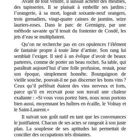
Avant de tout vendre, il laissait acheter des meubles,
des tapisseries. Il se plaisait à embellir ses jardins ;
l’orangerie, à sa mort, logeait soixante-neuf orangers,
trois grenadiers, vingt-quatre caisses de jasmins, seize
lauriers-roses. Dans le parc de Germigny, par une
méthode savante qu’il tenait du fontenier de Condé, les
jets d’eau se multipliaient.
Qu’on ne recherche pas en ces opulences l’élément
de fantaisie propre à toute âme d’artiste. Son rang lui
semblait l’exiger. Il sied à un évêque d’avoir de beaux
parterres, comme de porter un beau rochet. Sa table, qui
paraîtrait aujourd’hui d’une folle profusion, restait, pour
son époque, simplement honnête. Bourguignon de
vieille souche, pouvait-il ne pas discerner les bons vins ?
Ceux qu’il préférait étaient des vins nerveux et forts,
parce qu’il en recevait pour son travail une chaleur
exaltante : «Si vous vous portez bien, nous nous portons
bien aussi, moyennant les huîtres en écaille, le Volnay et
le Saint-Laurent.»
Il suivait son goût natif en tant que les convenances
le justifiaient. Chacun de ses actes se rangeait à son juste
plan. La souplesse de ses aptitudes lui permettait de
concilier des occupations très distantes.