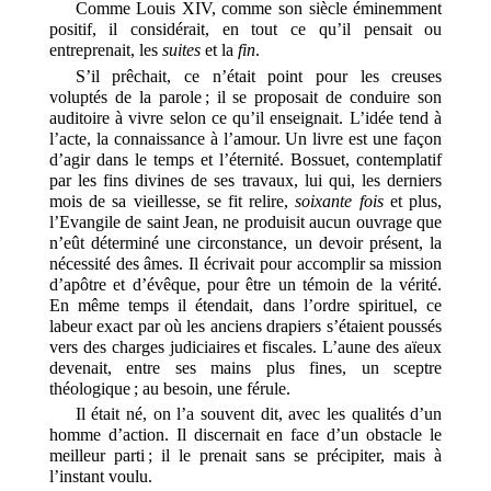
Comme Louis XIV, comme son siècle éminemment
positif, il considérait, en tout ce qu’il pensait ou
entreprenait, les
suites
et la
fin
.
S’il prêchait, ce n’était point pour les creuses
voluptés de la parole ; il se proposait de conduire son
auditoire à vivre selon ce qu’il enseignait. L’idée tend à
l’acte, la connaissance à l’amour. Un livre est une façon
d’agir dans le temps et l’éternité. Bossuet, contemplatif
par les fins divines de ses travaux, lui qui, les derniers
mois de sa vieillesse, se fit relire,
soixante fois
et plus,
l’Evangile de saint Jean, ne produisit aucun ouvrage que
n’eût déterminé une circonstance, un devoir présent, la
nécessité des âmes. Il écrivait pour accomplir sa mission
d’apôtre et d’évêque, pour être un témoin de la vérité.
En même temps il étendait, dans l’ordre spirituel, ce
labeur exact par où les anciens drapiers s’étaient poussés
vers des charges judiciaires et fiscales. L’aune des aïeux
devenait, entre ses mains plus fines, un sceptre
théologique ; au besoin, une férule.
Il était né, on l’a souvent dit, avec les qualités d’un
homme d’action. Il discernait en face d’un obstacle le
meilleur parti ; il le prenait sans se précipiter, mais à
l’instant voulu.