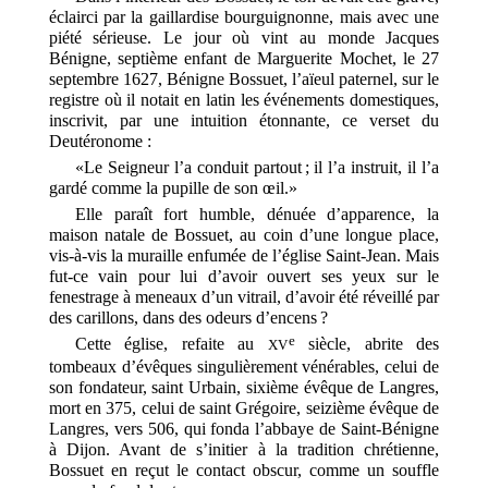
éclairci par la gaillardise bourguignonne, mais avec une
piété sérieuse. Le jour où vint au monde Jacques
Bénigne, septième enfant de Marguerite Mochet, le 27
septembre 1627, Bénigne Bossuet, l’aïeul paternel, sur le
registre où il notait en latin les événements domestiques,
inscrivit, par une intuition étonnante, ce verset du
Deutéronome :
«Le Seigneur l’a conduit partout ; il l’a instruit, il l’a
gardé comme la pupille de son œil.»
Elle paraît fort humble, dénuée d’apparence, la
maison natale de Bossuet, au coin d’une longue place,
vis-à-vis la muraille enfumée de l’église Saint-Jean. Mais
fut-ce vain pour lui d’avoir ouvert ses yeux sur le
fenestrage à meneaux d’un vitrail, d’avoir été réveillé par
des carillons, dans des odeurs d’encens ?
e
Cette église, refaite au
siècle, abrite des
XV
tombeaux d’évêques singulièrement vénérables, celui de
son fondateur, saint Urbain, sixième évêque de Langres,
mort en 375, celui de saint Grégoire, seizième évêque de
Langres, vers 506, qui fonda l’abbaye de Saint-Bénigne
à Dijon. Avant de s’initier à la tradition chrétienne,
Bossuet en reçut le contact obscur, comme un souffle