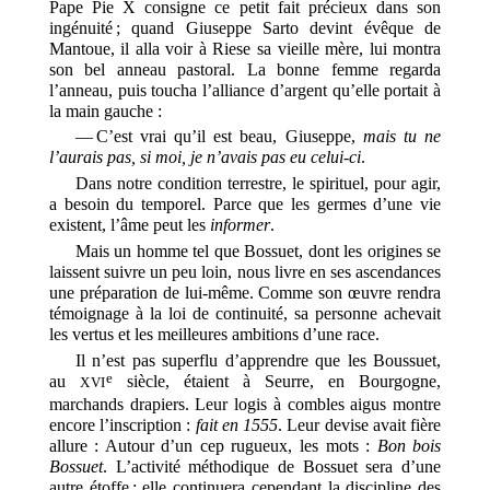
Pape Pie X consigne ce petit fait précieux dans son
ingénuité ; quand Giuseppe Sarto devint évêque de
Mantoue, il alla voir à Riese sa vieille mère, lui montra
son bel anneau pastoral. La bonne femme regarda
l’anneau, puis toucha l’alliance d’argent qu’elle portait à
la main gauche :
— C’est vrai qu’il est beau, Giuseppe,
mais tu ne
l’aurais pas, si moi, je n’avais pas eu celui-ci
.
Dans notre condition terrestre, le spirituel, pour agir,
a besoin du temporel. Parce que les germes d’une vie
existent, l’âme peut les
informer
.
Mais un homme tel que Bossuet, dont les origines se
laissent suivre un peu loin, nous livre en ses ascendances
une préparation de lui-même. Comme son œuvre rendra
témoignage à la loi de continuité, sa personne achevait
les vertus et les meilleures ambitions d’une race.
Il n’est pas superflu d’apprendre que les Boussuet,
e
au
siècle, étaient à Seurre, en Bourgogne,
XVI
marchands drapiers. Leur logis à combles aigus montre
encore l’inscription :
fait en 1555
. Leur devise avait fière
allure : Autour d’un cep rugueux, les mots :
Bon bois
Bossuet
. L’activité méthodique de Bossuet sera d’une
autre étoffe ; elle continuera cependant la discipline des