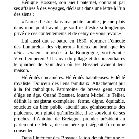
Bénigne Bossuet, son aïeul paternel, contraint par
ses affaires à des voyages, déclarait dans une lettre à l’un
des siens :
«J’aime d’estre dans ma petite famille ; je me plais
dans mon petit travail : je souffre d’estre si longtemps
privé de ces contentements et de celuy de vous revoir.»
Lui aussi dut se battre en 1630, réprimer l’émeute
des Lanturelus, des vignerons furieux au bruit que les
aides
seraient imposées à la Bourgogne, vociférant :
Vive l’empereur ! Il sauva du pillage et des incendiaires
le quartier de Saint-Jean où les Bossuet avaient leur
maison.
Hérédités chicanières. Hérédités batailleuses. Fidélité
royaliste. Douceur des liens familiaux. Attachement pur
à la foi catholique. Patrimoine de braves gens accru
d’âge en âge. Quand Bossuet, louant Michel le Tellier,
définit le magistrat exemplaire, ferme, digne, équitable,
soucieux du bien public, attentif aux gémissements des
plaideurs, bon plutôt qu’inflexible, il se souvient de ses
proches, d’Antoine de Bretagne, premier président au
parlement de Metz, de son père qui siégeait là comme
conseiller.
Dans l’intérieur des Bossuet, le ton devait être grave,