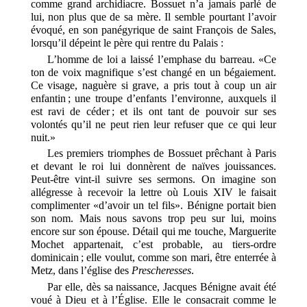
comme grand archidiacre. Bossuet n’a jamais parlé de
lui, non plus que de sa mère. Il semble pourtant l’avoir
évoqué, en son panégyrique de saint François de Sales,
lorsqu’il dépeint le père qui rentre du Palais :
L’homme de loi a laissé l’emphase du barreau. «Ce
ton de voix magnifique s’est changé en un bégaiement.
Ce visage, naguère si grave, a pris tout à coup un air
enfantin ; une troupe d’enfants l’environne, auxquels il
est ravi de céder ; et ils ont tant de pouvoir sur ses
volontés qu’il ne peut rien leur refuser que ce qui leur
nuit.»
Les premiers triomphes de Bossuet prêchant à Paris
et devant le roi lui donnèrent de naïves jouissances.
Peut-être vint-il suivre ses sermons. On imagine son
allégresse à recevoir la lettre où Louis XIV le faisait
complimenter «d’avoir un tel fils». Bénigne portait bien
son nom. Mais nous savons trop peu sur lui, moins
encore sur son épouse. Détail qui me touche, Marguerite
Mochet appartenait, c’est probable, au tiers-ordre
dominicain ; elle voulut, comme son mari, être enterrée à
Metz, dans l’église des
Prescheresses
.
Par elle, dès sa naissance, Jacques Bénigne avait été
voué à Dieu et à l’Église. Elle le consacrait comme le