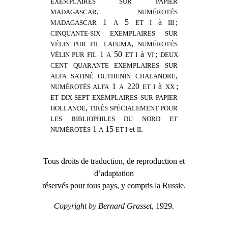
EXEMPLAIRES SUR PAPIER
,
MADAGASCAR
NUMÉROTÉS
1
5
à
;
MADAGASCAR
A
ET I
III
CINQUANTE-SIX EXEMPLAIRES SUR
,
VÉLIN PUR FIL LAFUMA
NUMÉROTÉS
1
50
à
;
VÉLIN PUR FIL
A
ET I
VI
DEUX
CENT QUARANTE EXEMPLAIRES SUR
,
ALFA SATINÉ OUTHENIN CHALANDRE
1
220
à
;
NUMÉROTÉS ALFA
A
ET I
XX
ET DIX-SEPT EXEMPLAIRES SUR PAPIER
,
HOLLANDE
TIRÉS SPÉCIALEMENT POUR
LES BIBLIOPHILES DU NORD ET
1
15
et
.
NUMÉROTÉS
A
ET I
II
Tous droits de traduction, de reproduction et
d’adaptation
réservés pour tous pays, y compris la Russie.
Copyright by
Bernard Grasset
, 1929.