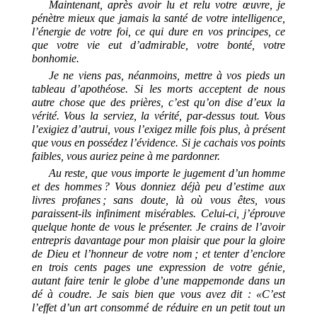
Maintenant, après avoir lu et relu votre œuvre, je
pénètre mieux que jamais la santé de votre intelligence,
l’énergie de votre foi, ce qui dure en vos principes, ce
que votre vie eut d’admirable, votre bonté, votre
bonhomie.
Je ne viens pas, néanmoins, mettre à vos pieds un
tableau d’apothéose. Si les morts acceptent de nous
autre chose que des prières, c’est qu’on dise d’eux la
vérité. Vous la serviez, la vérité, par-dessus tout. Vous
l’exigiez d’autrui, vous l’exigez mille fois plus, à présent
que vous en possédez l’évidence. Si je cachais vos points
faibles, vous auriez peine à me pardonner.
Au reste, que vous importe le jugement d’un homme
et des hommes ? Vous donniez déjà peu d’estime aux
livres profanes ; sans doute, là où vous êtes, vous
paraissent-ils infiniment misérables. Celui-ci, j’éprouve
quelque honte de vous le présenter. Je crains de l’avoir
entrepris davantage pour mon plaisir que pour la gloire
de Dieu et l’honneur de votre nom ; et tenter d’enclore
en trois cents pages une expression de votre génie,
autant faire tenir le globe d’une mappemonde dans un
dé à coudre. Je sais bien que vous avez dit : «C’est
l’effet d’un art consommé de réduire en un petit tout un