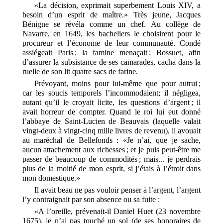
«La décision, exprimait superbement Louis XIV, a
besoin d’un esprit de maître.» Très jeune, Jacques
Bénigne se révéla comme un chef. Au collège de
Navarre, en 1649, les bacheliers le choisirent pour le
procureur et l’économe de leur communauté. Condé
assiégeait Paris ; la famine menaçait ; Bossuet, afin
d’assurer la subsistance de ses camarades, cacha dans la
ruelle de son lit quatre sacs de farine.
Prévoyant, moins pour lui-même que pour autrui ;
car les soucis temporels l’incommodaient; il négligea,
autant qu’il le croyait licite, les questions d’argent ; il
avait horreur de compter. Quand le roi lui eut donné
l’abbaye de Saint-Lucien de Beauvais (laquelle valait
vingt-deux à vingt-cinq mille livres de revenu), il avouait
au maréchal de Bellefonds : «Je n’ai, que je sache,
aucun attachement aux richesses ; et je puis peut-être me
passer de beaucoup de commodités ; mais... je perdrais
plus de la moitié de mon esprit, si j’étais à l’étroit dans
mon domestique.»
Il avait beau ne pas vouloir penser à l’argent, l’argent
l’y contraignait par son absence ou sa fuite :
«A l’oreille, prévenait-il Daniel Huet (23 novembre
1675), je n’ai pas touché un sol (de ses honoraires de