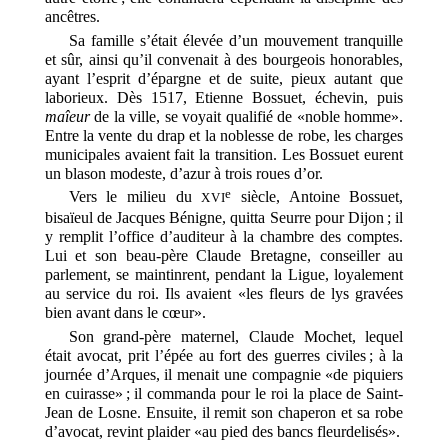
ancêtres.
Sa famille s’était élevée d’un mouvement tranquille
et sûr, ainsi qu’il convenait à des bourgeois honorables,
ayant l’esprit d’épargne et de suite, pieux autant que
laborieux. Dès 1517, Etienne Bossuet, échevin, puis
maîeur
de la ville, se voyait qualifié de «noble homme».
Entre la vente du drap et la noblesse de robe, les charges
municipales avaient fait la transition. Les Bossuet eurent
un blason modeste, d’azur à trois roues d’or.
e
Vers le milieu du
siècle, Antoine Bossuet,
XVI
bisaïeul de Jacques Bénigne, quitta Seurre pour Dijon ; il
y remplit l’office d’auditeur à la chambre des comptes.
Lui et son beau-père Claude Bretagne, conseiller au
parlement, se maintinrent, pendant la Ligue, loyalement
au service du roi. Ils avaient «les fleurs de lys gravées
bien avant dans le cœur».
Son grand-père maternel, Claude Mochet, lequel
était avocat, prit l’épée au fort des guerres civiles ; à la
journée d’Arques, il menait une compagnie «de piquiers
en cuirasse» ; il commanda pour le roi la place de Saint-
Jean de Losne. Ensuite, il remit son chaperon et sa robe
d’avocat, revint plaider «au pied des bancs fleurdelisés».