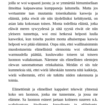
joilla se woi wapaasti juosta; ja se ymmärtää hirnumisellaan
ilmoittaa kaipaawansa kumppaneja laitumella. Mutta jos
wertaamme taas muutamia toisenkaltaisia kasweja ja
eläimiä, jotka eiwät ole niin täydellisiksi kehittyneitä, on
asian laita kokonaan toinen. Monta todellista eläintä, jotka
eläwät meren sywyydessä ja siitä syystä eiwät ole niin
yleiseen tunnettuja, woi ensi hetkessä helposti luulla
kasweiksi, kun toiselta puolen monta alhaisempaa kaswia
helposti woi pitää eläiminä. Onpa niin, ettei waillinaisimmin
muodostuneista elimellisistä olennoista woi ollenkaan
warmuudella päättää, kuuluwatko toiseen tai toiseen
luonnon waltakuntaan. Näemme siis elimellisten olentojen
olewan sanomattoman erinkaltaisia. Meidän ei siis tule
kummeksia sitä, ettei wielä läheskään tunneta niitä kaikkeja,
wielä wähemmin, ett'ei ole tutkittu niiden rakennusta ja
toimia.
Elimettömät ja elimelliset kappaleet tekewät yhteensä
koko sen luonnon, jonka me tunnemme, ja jossa me
elämme. Sa luonnon esineet jaetaan kolmeen suureen n.k.
waltakuntaan,
kiwikunta, kaswikunta ja eläinkunta
.