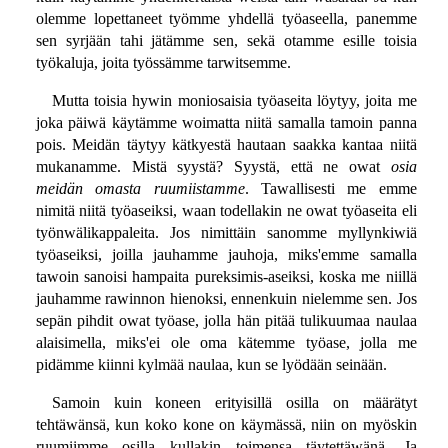
olemme lopettaneet työmme yhdellä työaseella, panemme
sen syrjään tahi jätämme sen, sekä otamme esille toisia
työkaluja, joita työssämme tarwitsemme.
Mutta toisia hywin moniosaisia työaseita löytyy, joita me
joka päiwä käytämme woimatta niitä samalla tamoin panna
pois. Meidän täytyy kätkyestä hautaan saakka kantaa niitä
mukanamme. Mistä syystä? Syystä, että ne owat
osia
meidän omasta ruumiistamme
. Tawallisesti me emme
nimitä niitä työaseiksi, waan todellakin ne owat työaseita eli
työnwälikappaleita. Jos nimittäin sanomme myllynkiwiä
työaseiksi, joilla jauhamme jauhoja, miks'emme samalla
tawoin sanoisi hampaita pureksimis-aseiksi, koska me niillä
jauhamme rawinnon hienoksi, ennenkuin nielemme sen. Jos
sepän pihdit owat työase, jolla hän pitää tulikuumaa naulaa
alaisimella, miks'ei ole oma kätemme työase, jolla me
pidämme kiinni kylmää naulaa, kun se lyödään seinään.
Samoin kuin koneen erityisillä osilla on määrätyt
tehtäwänsä, kun koko kone on käymässä, niin on myöskin
ruumiimme osilla kullakin toimensa täytettäwänä. Ja