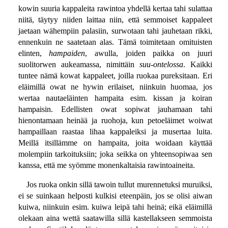
kowin suuria kappaleita rawintoa yhdellä kertaa tahi sulattaa
niitä, täytyy niiden laittaa niin, että semmoiset kappaleet
jaetaan wähempiin palasiin, surwotaan tahi jauhetaan rikki,
ennenkuin ne saatetaan alas. Tämä toimitetaan omituisten
elinten,
hampaiden
, awulla, joiden paikka on juuri
suolitorwen aukeamassa, nimittäin
suu-ontelossa
. Kaikki
tuntee nämä kowat kappaleet, joilla ruokaa pureksitaan. Eri
eläimillä owat ne hywin erilaiset, niinkuin huomaa, jos
wertaa nautaeläinten hampaita esim. kissan ja koiran
hampaisin. Edellisten owat sopiwat jauhamaan tahi
hienontamaan heinää ja ruohoja, kun petoeläimet woiwat
hampaillaan raastaa lihaa kappaleiksi ja musertaa luita.
Meillä itsillämme on hampaita, joita woidaan käyttää
molempiin tarkoituksiin; joka seikka on yhteensopiwaa sen
kanssa, että me syömme monenkaltaisia rawintoaineita.
Jos ruoka onkin sillä tawoin tullut murennetuksi muruiksi,
ei se suinkaan helposti kulkisi eteenpäin, jos se olisi aiwan
kuiwa, niinkuin esim. kuiwa leipä tahi heinä; eikä eläimillä
olekaan aina wettä saatawilla sillä kastellakseen semmoista