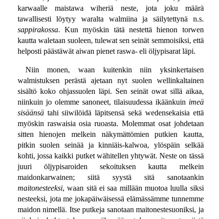
karwaalle maistawa wiheriä neste, jota joku määrä
tawallisesti löytyy waralta walmiina ja säilytettynä n.s.
sappirakossa
. Kun myöskin tätä nestettä hienon torwen
kautta waletaan suoleen, tulewat sen seinät semmoisiksi, että
helposti päästäwät aiwan pienet raswa- eli öljypisarat läpi.
Niin monen, waan kuitenkin niin yksinkertaisen
walmistuksen perästä ajetaan nyt suolen wellinkaltainen
sisältö koko ohjassuolen läpi. Sen seinät owat sillä aikaa,
niinkuin jo olemme sanoneet, tilaisuudessa ikäänkuin
imeä
sisäänsä
tahi siiwilöidä läpitsensä sekä wedensekaisia että
myöskin raswaisia osia ruoasta. Molemmat osat johdetaan
sitten hienojen melkein näkymättömien putkien kautta,
pitkin suolen seinää ja kinniäis-kalwoa, ylöspäin selkää
kohti, jossa kaikki putket wähitellen yhtywät. Neste on tässä
juuri öljypisaroiden sekoituksen kautta melkein
maidonkarwainen; siitä syystä sitä sanotaankin
maitonesteeksi
, waan sitä ei saa millään muotoa luulla siksi
nesteeksi, jota me jokapäiwäisessä elämässämme tunnemme
maidon nimellä. Itse putkeja sanotaan maitonestesuoniksi, ja