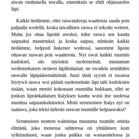
aiwan omituisella tawalla, ennenkuin se ehtii ohjassuolen
läpi.
Kaikki tiedämme, ettei raswatahroja waatteista saada pois
paljaalla wedellä, koska tawallinen raswa ei sekoitu weteen.
Mutta jos ottaa lipeätä awuksi, tulee raswa sen kautta
saipuaksi muutetuksi; ja koska saipua, niinkuin kaikki
tiedämme, helposti liukenee wedessä, sanomme lipeän
ottawan raswan pois waatteesta. Nyt owat kaikki ruumiin
kudokset, siis myöskin suolenseinät, muutaman
wedensekaisen nesteen läpiliottamat; ne owatkin sentähden
raswalle läpipääsemättömät. Juuri tästä syystä ei ruoassa
löytywä raswa woi päästä suolenseinän läpi tahi kudoksien
sisään, waan menisi kokonaan ruumiilta hukkaan, ellei se
jonkun lipeänkaltaisen lisäyksen kautta woisi itse suolessa
muuttua saipuankaltaiseksi. Mistä semmoinen lisäys nyt on
saatawa, joka tekisi tärkeän raswan ruumiille kelpaawaksi?
Semmoisen nesteen walmistaa muutama ruumiin omista
elimistä, joka monessa suhteessa on yhtäläinen kuin
sylkirauhaset, waan jonka paikka on watsaontelossa ja