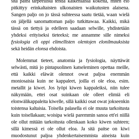
sitä paitsi tarpeellista tehdä kaikenlaisia kokeita, miten elo
pitkittyy erinkaltaisten ulkonaisten waikutusten alaisena.
Sangen paljo on jo tässä suhteessa saatu tietää, waan wielä
on jäljellä sanomattoman paljo tutkittawaa. Kaikki, mikä
tässä on tiettyä ja edelleen saadaan selwille, yhdistetään
yhdeksi erityiseksi tieteeksi; me annamme sille nimeksi
fysiologia eli oppi elimellisten olentojen elonilmauksista
sekä heidän
elonsa
ehdoista.
Molemmat tieteet, anatomia ja fysiologia, näyttäwät
selwästi, mitä jo pintapuolinen katseleminen opettaa meille,
että kaikki eläwät olennot owat paljoa enemmän
moniosaisia kuin ne kappaleet, joilla ei ole eloa, esim.
metallit ja kiwet. Jos lyöpi kiwen kappaleiksi, niin tulee
näkymään, ettei osat suinkaan ole olleet elimiä eli
elonwälikappaleita kiwelle, sillä kaikki osat owat jokseenkin
toistensa kaltaisia. Toisella palasella ei ole muuta tarkoitusta
kuin toisellakaan; woisipa wielä paremmin sanoa ett'ei niillä
ole ollut mitään tarkoitusta ollenkaan koko kiwen suhteen;
sillä kimessä ei ole ollut eloa. Ja sitä paitse on kiwi
muodostunut paljoa yhdenkertaisemmista aineista kuin