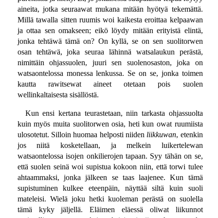
aineita, jotka seuraawat mukana mitään hyötyä tekemättä.
Millä tawalla sitten ruumis woi kaikesta eroittaa kelpaawan
ja ottaa sen omakseen; eikö löydy mitään erityistä elintä,
jonka tehtäwä tämä on? On kyllä, se on sen suolitorwen
osan tehtäwä, joka seuraa lähinnä watsalaukun perästä,
nimittäin ohjassuolen, juuri sen suolenosaston, joka on
watsaontelossa monessa lenkussa. Se on se, jonka toimen
kautta rawitsewat aineet otetaan pois suolen
wellinkaltaisesta sisällöstä.
Kun ensi kertana teurastetaan, niin tarkasta ohjassuolta
kuin myös muita suolitorwen osia, heti kun owat ruumiista
ulosotetut. Silloin huomaa helposti niiden
liikkuwan
, etenkin
jos niitä kosketellaan, ja melkein luikertelewan
watsaontelossa isojen onkilierojen tapaan. Syy tähän on se,
että suolen seinä woi supistua kokoon niin, että torwi tulee
ahtaammaksi, jonka jälkeen se taas laajenee. Kun tämä
supistuminen kulkee eteenpäin, näyttää siltä kuin suoli
mateleisi. Wielä joku hetki kuoleman perästä on suolella
tämä kyky jäljellä. Eläimen eläessä oliwat liikunnot