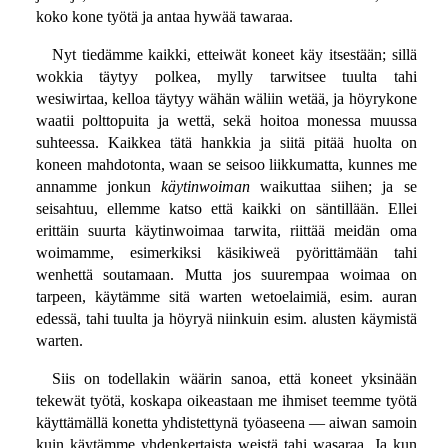
koko kone työtä ja antaa hywää tawaraa.
Nyt tiedämme kaikki, etteiwät koneet käy itsestään; sillä
wokkia täytyy polkea, mylly tarwitsee tuulta tahi
wesiwirtaa, kelloa täytyy wähän wäliin wetää, ja höyrykone
waatii polttopuita ja wettä, sekä hoitoa monessa muussa
suhteessa. Kaikkea tätä hankkia ja siitä pitää huolta on
koneen mahdotonta, waan se seisoo liikkumatta, kunnes me
annamme jonkun
käytinwoiman
waikuttaa siihen; ja se
seisahtuu, ellemme katso että kaikki on säntillään. Ellei
erittäin suurta käytinwoimaa tarwita, riittää meidän oma
woimamme, esimerkiksi käsikiweä pyörittämään tahi
wenhettä soutamaan. Mutta jos suurempaa woimaa on
tarpeen, käytämme sitä warten wetoelaimiä, esim. auran
edessä, tahi tuulta ja höyryä niinkuin esim. alusten käymistä
warten.
Siis on todellakin wäärin sanoa, että koneet yksinään
tekewät työtä, koskapa oikeastaan me ihmiset teemme työtä
käyttämällä konetta yhdistettynä työaseena — aiwan samoin
kuin käytämme yhdenkertaista weistä tahi wasaraa. Ja kun