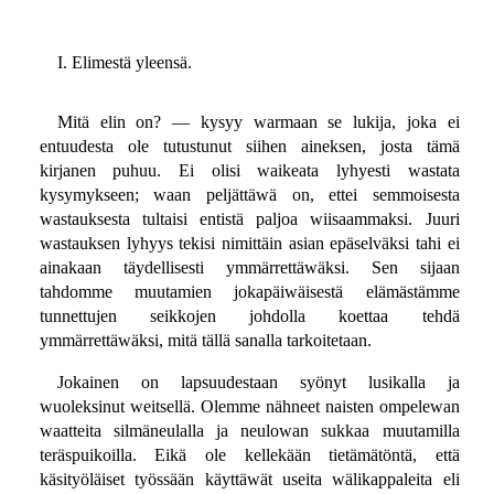
I. Elimestä yleensä.
Mitä elin on? — kysyy warmaan se lukija, joka ei
entuudesta ole tutustunut siihen aineksen, josta tämä
kirjanen puhuu. Ei olisi waikeata lyhyesti wastata
kysymykseen; waan peljättäwä on, ettei semmoisesta
wastauksesta tultaisi entistä paljoa wiisaammaksi. Juuri
wastauksen lyhyys tekisi nimittäin asian epäselväksi tahi ei
ainakaan täydellisesti ymmärrettäwäksi. Sen sijaan
tahdomme muutamien jokapäiwäisestä elämästämme
tunnettujen seikkojen johdolla koettaa tehdä
ymmärrettäwäksi, mitä tällä sanalla tarkoitetaan.
Jokainen on lapsuudestaan syönyt lusikalla ja
wuoleksinut weitsellä. Olemme nähneet naisten ompelewan
waatteita silmäneulalla ja neulowan sukkaa muutamilla
teräspuikoilla. Eikä ole kellekään tietämätöntä, että
käsityöläiset työssään käyttäwät useita wälikappaleita eli