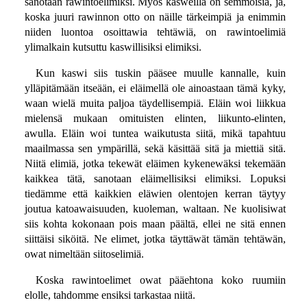
sanotaan rawintoelimiksi. Myös kasweilla on semmoisia, ja,
koska juuri rawinnon otto on näille tärkeimpiä ja enimmin
niiden luontoa osoittawia tehtäwiä, on rawintoelimiä
ylimalkain kutsuttu kaswillisiksi elimiksi.
Kun kaswi siis tuskin pääsee muulle kannalle, kuin
ylläpitämään itseään, ei eläimellä ole ainoastaan tämä kyky,
waan wielä muita paljoa täydellisempiä. Eläin woi liikkua
mielensä mukaan omituisten elinten, liikunto-elinten,
awulla. Eläin woi tuntea waikutusta siitä, mikä tapahtuu
maailmassa sen ympärillä, sekä käsittää sitä ja miettiä sitä.
Niitä elimiä, jotka tekewät eläimen kykenewäksi tekemään
kaikkea tätä, sanotaan eläimellisiksi elimiksi. Lopuksi
tiedämme että kaikkien eläwien olentojen kerran täytyy
joutua katoawaisuuden, kuoleman, waltaan. Ne kuolisiwat
siis kohta kokonaan pois maan päältä, ellei ne sitä ennen
siittäisi siköitä. Ne elimet, jotka täyttäwät tämän tehtäwän,
owat nimeltään siitoselimiä.
Koska rawintoelimet owat pääehtona koko ruumiin
elolle, tahdomme ensiksi tarkastaa niitä.