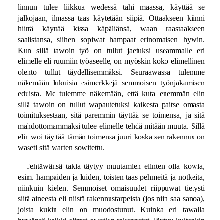
linnun tulee liikkua wedessä tahi maassa, käyttää se
jalkojaan, ilmassa taas käytetään siipiä. Ottaakseen kiinni
hiirtä käyttää kissa käpäliänsä, waan raastaakseen
saalistansa, siihen sopiwat hampaat erinomaisen hywin.
Kun sillä tawoin työ on tullut jaetuksi useammalle eri
elimelle eli ruumiin työaseelle, on myöskin koko elimellinen
olento tullut täydellisemmäksi. Seuraawassa tulemme
näkemään lukuisia esimerkkejä semmoisen työnjakamisen
eduista. Me tulemme näkemään, että kuta enemmän elin
sillä tawoin on tullut wapautetuksi kaikesta paitse omasta
toimituksestaan, sitä paremmin täyttää se toimensa, ja sitä
mahdottomammaksi tulee elimelle tehdä mitään muuta. Sillä
elin woi täyttää tämän toimensa juuri koska sen rakennus on
waseti sitä warten sowitettu.
Tehtäwänsä takia täytyy muutamien elinten olla kowia,
esim. hampaiden ja luiden, toisten taas pehmeitä ja notkeita,
niinkuin kielen. Semmoiset omaisuudet riippuwat tietysti
siitä aineesta eli niistä rakennustarpeista (jos niin saa sanoa),
joista kukin elin on muodostunut. Kuinka eri tawalla