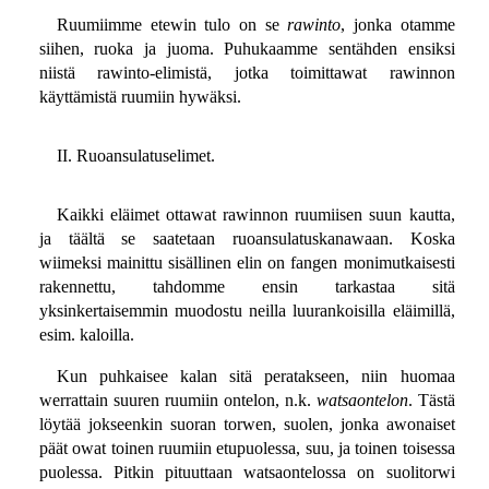
Ruumiimme etewin tulo on se
rawinto
, jonka otamme
siihen, ruoka ja juoma. Puhukaamme sentähden ensiksi
niistä rawinto-elimistä, jotka toimittawat rawinnon
käyttämistä ruumiin hywäksi.
II. Ruoansulatuselimet.
Kaikki eläimet ottawat rawinnon ruumiisen suun kautta,
ja täältä se saatetaan ruoansulatuskanawaan. Koska
wiimeksi mainittu sisällinen elin on fangen monimutkaisesti
rakennettu, tahdomme ensin tarkastaa sitä
yksinkertaisemmin muodostu neilla luurankoisilla eläimillä,
esim. kaloilla.
Kun puhkaisee kalan sitä peratakseen, niin huomaa
werrattain suuren ruumiin ontelon, n.k.
watsaontelon
. Tästä
löytää jokseenkin suoran torwen, suolen, jonka awonaiset
päät owat toinen ruumiin etupuolessa, suu, ja toinen toisessa
puolessa. Pitkin pituuttaan watsaontelossa on suolitorwi