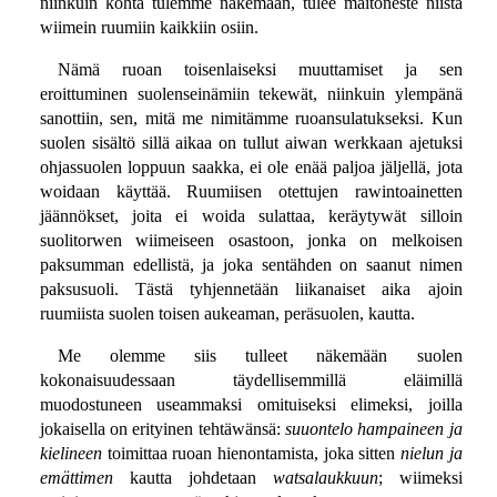
niinkuin kohta tulemme näkemään, tulee maitoneste niistä
wiimein ruumiin kaikkiin osiin.
Nämä ruoan toisenlaiseksi muuttamiset ja sen
eroittuminen suolenseinämiin tekewät, niinkuin ylempänä
sanottiin, sen, mitä me nimitämme ruoansulatukseksi. Kun
suolen sisältö sillä aikaa on tullut aiwan werkkaan ajetuksi
ohjassuolen loppuun saakka, ei ole enää paljoa jäljellä, jota
woidaan käyttää. Ruumiisen otettujen rawintoainetten
jäännökset, joita ei woida sulattaa, keräytywät silloin
suolitorwen wiimeiseen osastoon, jonka on melkoisen
paksumman edellistä, ja joka sentähden on saanut nimen
paksusuoli. Tästä tyhjennetään liikanaiset aika ajoin
ruumiista suolen toisen aukeaman, peräsuolen, kautta.
Me olemme siis tulleet näkemään suolen
kokonaisuudessaan täydellisemmillä eläimillä
muodostuneen useammaksi omituiseksi elimeksi, joilla
jokaisella on erityinen tehtäwänsä:
suuontelo hampaineen ja
kielineen
toimittaa ruoan hienontamista, joka sitten
nielun ja
emättimen
kautta johdetaan
watsalaukkuun
; wiimeksi