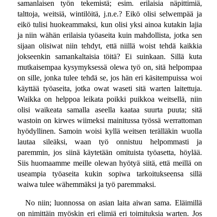
samanlaisen työn tekemistä; esim. erilaisia näpittimiä,
talttoja, weitsiä, wintilöitä, j.n.e.? Eikö olisi selwempää ja
eikö tulisi huokeammaksi, kun olisi yksi ainoa kutakin lajia
ja niin wähän erilaisia työaseita kuin mahdollista, jotka sen
sijaan olisiwat niin tehdyt, että niillä woist tehdä kaikkia
jokseenkin samankaltaisia töitä? Ei suinkaan. Sillä kuta
mutkaisempaa kysymyksessä olewa työ on, sitä helpompaa
on sille, jonka tulee tehdä se, jos hän eri käsitempuissa woi
käyttää työaseita, jotka owat waseti sitä warten laitettuja.
Waikka on helppoa leikata poikki puikkoa weitsellä, niin
olisi waikeata samalla aseella kaataa suurta puuta; sitä
wastoin on kirwes wiimeksi mainitussa työssä werrattoman
hyödyllinen. Samoin woisi kyllä weitsen terälläkin wuolla
lautaa sileäksi, waan työ onnistuu helpommasti ja
paremmin, jos siinä käytetään omituista työasetta, höylää.
Siis huomaamme meille olewan hyötyä siitä, että meillä on
useampia työaseita kukin sopiwa tarkoitukseensa sillä
waiwa tulee wähemmäksi ja työ paremmaksi.
No niin; luonnossa on asian laita aiwan sama. Eläimillä
on nimittäin myöskin eri elimiä eri toimituksia warten. Jos