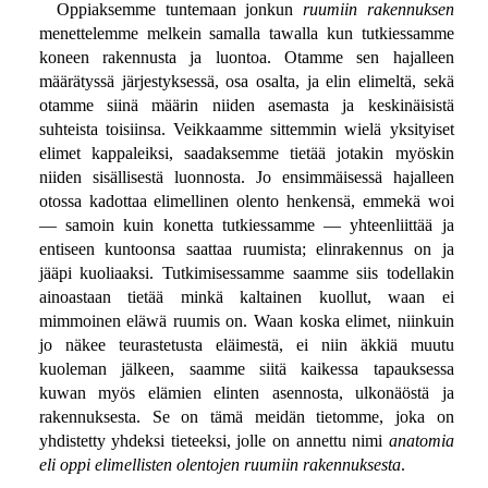
Oppiaksemme tuntemaan jonkun
ruumiin rakennuksen
menettelemme melkein samalla tawalla kun tutkiessamme
koneen rakennusta ja luontoa. Otamme sen hajalleen
määrätyssä järjestyksessä, osa osalta, ja elin elimeltä, sekä
otamme siinä määrin niiden asemasta ja keskinäisistä
suhteista toisiinsa. Veikkaamme sittemmin wielä yksityiset
elimet kappaleiksi, saadaksemme tietää jotakin myöskin
niiden sisällisestä luonnosta. Jo ensimmäisessä hajalleen
otossa kadottaa elimellinen olento henkensä, emmekä woi
— samoin kuin konetta tutkiessamme — yhteenliittää ja
entiseen kuntoonsa saattaa ruumista; elinrakennus on ja
jääpi kuoliaaksi. Tutkimisessamme saamme siis todellakin
ainoastaan tietää minkä kaltainen kuollut, waan ei
mimmoinen eläwä ruumis on. Waan koska elimet, niinkuin
jo näkee teurastetusta eläimestä, ei niin äkkiä muutu
kuoleman jälkeen, saamme siitä kaikessa tapauksessa
kuwan myös elämien elinten asennosta, ulkonäöstä ja
rakennuksesta. Se on tämä meidän tietomme, joka on
yhdistetty yhdeksi tieteeksi, jolle on annettu nimi
anatomia
eli oppi elimellisten olentojen ruumiin rakennuksesta
.