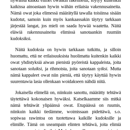
hywänsä kaikki elimet owatkin rakennetut, löytyy kuitenkin
kaikissa ainoastaan hywin wähän erilaisia vakennusaineita.
Nämä owat joka elimessä määrätyllä tawalla toisiinsa sisään
kudotut, samoin kuin myös kankaassakin täytyy tarkkaan
järjestää langat, jos mieli on saada hywää waatetta. Näitä
eläwiä rakennusaineita elimissä sanotaankin ruumiin
kudoksiksi.
Näitä kudoksia on hywin tarkkaan tutkittu, ja silloin
huomattu, että ne erilaisuuksista huolimatta kuitenkin kaikki
owat yhdistyksiä aiwan pienistä pyöreistä kappaleista, joita
sanotaan
soluiksi
, ja rihmoista, joita sanotaan
syiksi
. Mutta
nämä kappaleet owat niin pieniä, että täytyy käyttää hywin
suurentawia lasia ollenkaan woidakseen nähdä niitä.
Jokaisella elimellä on, niinkuin sanottu, määrätty tehtäwä
täytettäwä kokonaisen hywäksi. Katselkaamme siis mitkä
nämä tehtäwät ylipäänsä owat. Etupäässä on ruumis,
niinkuin kaikki tiedämme, woimissaan pidettäwä, s.o.
sopiwaa rawintoa on tuotettawa kaikille kudoksille ja
elimille. Tämä on useampain elinten tehtäwä, joita elimiä