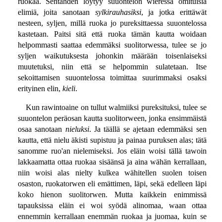
ruokaa. Sentähden löytyy suuontelon wieressä omituisia
elimiä, joita sanotaan
sylkirauhasiksi
, ja jotka erittäwät
nesteen, syljen, millä ruoka jo pureksittaessa suuontelossa
kastetaan. Paitsi sitä että ruoka tämän kautta woidaan
helpommasti saattaa edemmäksi suolitorwessa, tulee se jo
syljen waikutuksesta johonkin määrään toisenlaiseksi
muutetuksi, niin että se helpommin sulatetaan. Itse
sekoittamisen suuontelossa toimittaa suurimmaksi osaksi
erityinen elin,
kieli
.
Kun rawintoaine on tullut walmiiksi pureksituksi, tulee se
suuontelon peräosan kautta suolitorween, jonka ensimmäistä
osaa sanotaan
nieluksi
. Ja täällä se ajetaan edemmäksi sen
kautta, että nielu äkisti supistuu ja painaa puruksen alas; tätä
sanomme ruo'an nielemiseksi. Jos eläin woisi tällä tawoin
lakkaamatta ottaa ruokaa sisäänsä ja aina wähän kerrallaan,
niin woisi alas nielty kulkea wähitellen suolen toisen
osaston, ruokatorwen eli emättimen, läpi, sekä edelleen läpi
koko hienon suolitorwen. Mutta kaikkein enimmissä
tapauksissa eläin ei woi syödä alinomaa, waan ottaa
ennemmin kerrallaan enemmän ruokaa ja juomaa, kuin se