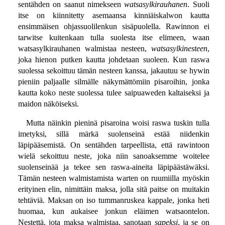
sentähden on saanut nimekseen
watsasylkirauhanen
. Suoli
itse on kiinnitetty asemaansa kinniäiskalwon kautta
ensimmäisen ohjassuolilenkun sisäpuolella. Rawinnon ei
tarwitse kuitenkaan tulla suolesta itse elimeen, waan
watsasylkirauhanen walmistaa nesteen,
watsasylkinesteen
,
joka hienon putken kautta johdetaan suoleen. Kun raswa
suolessa sekoittuu tämän nesteen kanssa, jakautuu se hywin
pieniin paljaalle silmälle näkymättömiin pisaroihin, jonka
kautta koko neste suolessa tulee saipuaweden kaltaiseksi ja
maidon näköiseksi.
Mutta näinkin pieninä pisaroina woisi raswa tuskin tulla
imetyksi, sillä märkä suolenseinä estää niidenkin
läpipääsemistä. On sentähden tarpeellista, että rawintoon
wielä sekoittuu neste, joka niin sanoaksemme woitelee
suolenseinää ja tekee sen raswa-aineita läpipäästäwäksi.
Tämän nesteen walmistamista warten on ruumiilla myöskin
erityinen elin, nimittäin maksa, jolla sitä paitse on muitakin
tehtäviä. Maksan on iso tummanruskea kappale, jonka heti
huomaa, kun aukaisee jonkun eläimen watsaontelon.
Nestettä, jota maksa walmistaa, sanotaan
sapeksi
, ja se on