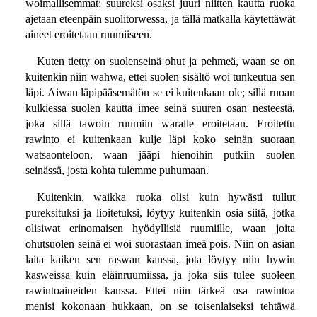
woimallisemmat; suureksi osaksi juuri niitten kautta ruoka
ajetaan eteenpäin suolitorwessa, ja tällä matkalla käytettäwät
aineet eroitetaan ruumiiseen.
Kuten tietty on suolenseinä ohut ja pehmeä, waan se on
kuitenkin niin wahwa, ettei suolen sisältö woi tunkeutua sen
läpi. Aiwan läpipääsemätön se ei kuitenkaan ole; sillä ruoan
kulkiessa suolen kautta imee seinä suuren osan nesteestä,
joka sillä tawoin ruumiin waralle eroitetaan. Eroitettu
rawinto ei kuitenkaan kulje läpi koko seinän suoraan
watsaonteloon, waan jääpi hienoihin putkiin suolen
seinässä, josta kohta tulemme puhumaan.
Kuitenkin, waikka ruoka olisi kuin hywästi tullut
pureksituksi ja lioitetuksi, löytyy kuitenkin osia siitä, jotka
olisiwat erinomaisen hyödyllisiä ruumiille, waan joita
ohutsuolen seinä ei woi suorastaan imeä pois. Niin on asian
laita kaiken sen raswan kanssa, jota löytyy niin hywin
kasweissa kuin eläinruumiissa, ja joka siis tulee suoleen
rawintoaineiden kanssa. Ettei niin tärkeä osa rawintoa
menisi kokonaan hukkaan, on se toisenlaiseksi tehtäwä