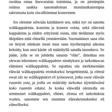
osoittaa omaa itsewaraista toimintaa, ja on pienimpiin
osiinsa saakka sanomattoman monimutkaisempaa
rakennusta kuin oiwallisimmat koneemme.
Jos olemme selwään käsittäneet sen, mikä nyt on sanottu
wälikappaleista, koneista ja koneen osista, sekä eläwistä
kappaleista ja niiden erityisistä osista, niin tiedämme myös
likipitäen mitä elimellä ymmärretään. Suomalainen sana elin
on tietysti niinkuin moni muu sana myöhempinä aikoina
keksitty, kun uusi käsite oli määrätyllä sanalla lausuttava. Se
pääte, jolla se on johdettu sanasta “elän”, ilmoittaa sen
olewan tekemisen wälikappaleen nimityksen ja tarkoittawan
elämisen wälikappaletta. Se rajoittuu siis merkitsemään
eläwää wälikappaletta eroitukseksi hengettömistä, ja
elimiä
owat siis ne wälikappaleet eli työneuwot, jotka owat eläwän
ruumiin osia, ja joilla on määrätty tarkoitus täytettäwänä
koko ruumiin eduksi
. Ja koska eläwällä olennolla on
semmoiset wälikappaleet, elimet, elonsa eri tarkoituksia
warten, sanomme sen ruumista elinrakennukseksi eli
elimelliseksi
.