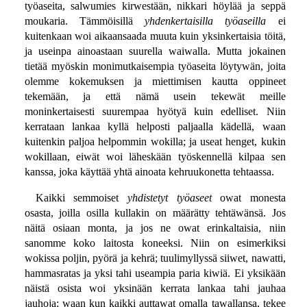
työaseita, salwumies kirwestään, nikkari höylää ja seppä
moukaria. Tämmöisillä
yhdenkertaisilla työaseilla
ei
kuitenkaan woi aikaansaada muuta kuin yksinkertaisia töitä,
ja useinpa ainoastaan suurella waiwalla. Mutta jokainen
tietää myöskin monimutkaisempia työaseita löytywän, joita
olemme kokemuksen ja miettimisen kautta oppineet
tekemään, ja että nämä usein tekewät meille
moninkertaisesti suurempaa hyötyä kuin edelliset. Niin
kerrataan lankaa kyllä helposti paljaalla kädellä, waan
kuitenkin paljoa helpommin wokilla; ja useat henget, kukin
wokillaan, eiwät woi läheskään työskennellä kilpaa sen
kanssa, joka käyttää yhtä ainoata kehruukonetta tehtaassa.
Kaikki semmoiset
yhdistetyt työaseet
owat monesta
osasta, joilla osilla kullakin on määrätty tehtäwänsä. Jos
näitä osiaan monta, ja jos ne owat erinkaltaisia, niin
sanomme koko laitosta koneeksi. Niin on esimerkiksi
wokissa poljin, pyörä ja kehrä; tuulimyllyssä siiwet, nawatti,
hammasratas ja yksi tahi useampia paria kiwiä. Ei yksikään
näistä osista woi yksinään kerrata lankaa tahi jauhaa
jauhoja; waan kun kaikki auttawat omalla tawallansa, tekee