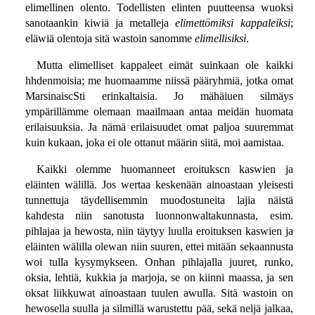
elimellinen olento. Todellisten elinten puutteensa wuoksi
sanotaankin kiwiä ja metalleja
elimettömiksi kappaleiksi
;
eläwiä olentoja sitä wastoin sanomme
elimellisiksi
.
Mutta elimelliset kappaleet eimät suinkaan ole kaikki
hhdenmoisia; me huomaamme niissä pääryhmiä, jotka omat
MarsinaiscSti erinkaltaisia. Jo mähäiuen silmäys
ympärillämme olemaan maailmaan antaa meidän huomata
erilaisuuksia. Ja nämä erilaisuudet omat paljoa suuremmat
kuin kukaan, joka ei ole ottanut määrin siitä, moi aamistaa.
Kaikki olemme huomanneet eroitukscn kaswien ja
eläinten wälillä. Jos wertaa keskenään ainoastaan yleisesti
tunnettuja täydellisemmin muodostuneita lajia näistä
kahdesta niin sanotusta luonnonwaltakunnasta, esim.
pihlajaa ja hewosta, niin täytyy luulla eroituksen kaswien ja
eläinten wälilla olewan niin suuren, ettei mitään sekaannusta
woi tulla kysymykseen. Onhan pihlajalla juuret, runko,
oksia, lehtiä, kukkia ja marjoja, se on kiinni maassa, ja sen
oksat liikkuwat ainoastaan tuulen awulla. Sitä wastoin on
hewosella suulla ja silmillä warustettu pää, sekä neljä jalkaa,