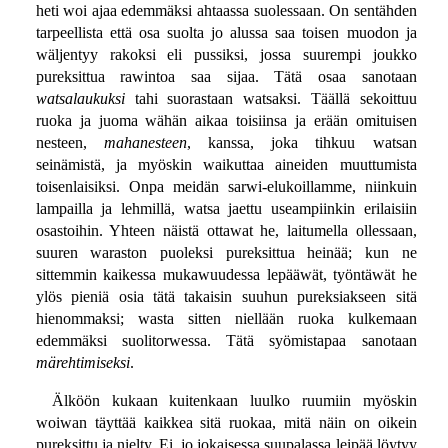
heti woi ajaa edemmäksi ahtaassa suolessaan. On sentähden
tarpeellista että osa suolta jo alussa saa toisen muodon ja
wäljentyy rakoksi eli pussiksi, jossa suurempi joukko
pureksittua rawintoa saa sijaa. Tätä osaa sanotaan
watsalaukuksi
tahi suorastaan watsaksi. Täällä sekoittuu
ruoka ja juoma wähän aikaa toisiinsa ja erään omituisen
nesteen,
mahanesteen
, kanssa, joka tihkuu watsan
seinämistä, ja myöskin waikuttaa aineiden muuttumista
toisenlaisiksi. Onpa meidän sarwi-elukoillamme, niinkuin
lampailla ja lehmillä, watsa jaettu useampiinkin erilaisiin
osastoihin. Yhteen näistä ottawat he, laitumella ollessaan,
suuren waraston puoleksi pureksittua heinää; kun ne
sittemmin kaikessa mukawuudessa lepääwät, työntäwät he
ylös pieniä osia tätä takaisin suuhun pureksiakseen sitä
hienommaksi; wasta sitten niellään ruoka kulkemaan
edemmäksi suolitorwessa. Tätä syömistapaa sanotaan
märehtimiseksi
.
Älköön kukaan kuitenkaan luulko ruumiin myöskin
woiwan täyttää kaikkea sitä ruokaa, mitä näin on oikein
pureksittu ja nielty. Ei, jo jokaisessa suupalassa leipää löytyy