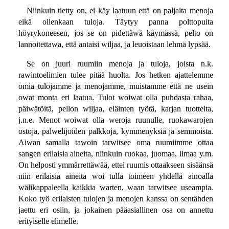
Niinkuin tietty on, ei käy laatuun että on paljaita menoja
eikä ollenkaan tuloja. Täytyy panna polttopuita
höyrykoneesen, jos se on pidettäwä käymässä, pelto on
lannoitettawa, että antaisi wiljaa, ja leuoistaan lehmä lypsää.
Se on juuri ruumiin menoja ja tuloja, joista n.k.
rawintoelimien tulee pitää huolta. Jos hetken ajattelemme
omia tulojamme ja menojamme, muistamme että ne usein
owat monta eri laatua. Tulot woiwat olla puhdasta rahaa,
päiwätöitä, pellon wiljaa, eläinten työtä, karjan tuotteita,
j.n.e. Menot woiwat olla weroja ruunulle, ruokawarojen
ostoja, palwelijoiden palkkoja, kymmenyksiä ja semmoista.
Aiwan samalla tawoin tarwitsee oma ruumiimme ottaa
sangen erilaisia aineita, niinkuin ruokaa, juomaa, ilmaa y.m.
On helposti ymmärrettäwää, ettei ruumis ottaakseen sisäänsä
niin erilaisia aineita woi tulla toimeen yhdellä ainoalla
wälikappaleella kaikkia warten, waan tarwitsee useampia.
Koko työ erilaisten tulojen ja menojen kanssa on sentähden
jaettu eri osiin, ja jokainen pääasiallinen osa on annettu
erityiselle elimelle.