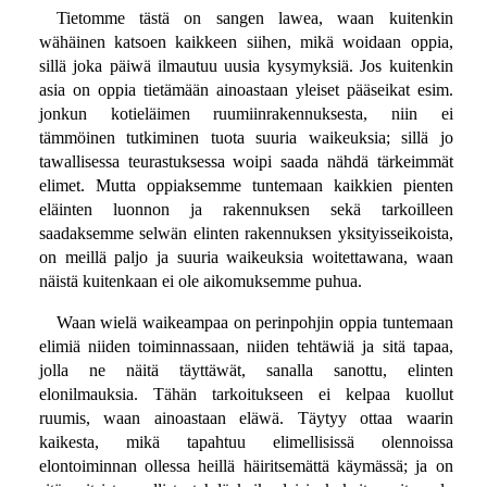
Tietomme tästä on sangen lawea, waan kuitenkin
wähäinen katsoen kaikkeen siihen, mikä woidaan oppia,
sillä joka päiwä ilmautuu uusia kysymyksiä. Jos kuitenkin
asia on oppia tietämään ainoastaan yleiset pääseikat esim.
jonkun kotieläimen ruumiinrakennuksesta, niin ei
tämmöinen tutkiminen tuota suuria waikeuksia; sillä jo
tawallisessa teurastuksessa woipi saada nähdä tärkeimmät
elimet. Mutta oppiaksemme tuntemaan kaikkien pienten
eläinten luonnon ja rakennuksen sekä tarkoilleen
saadaksemme selwän elinten rakennuksen yksityisseikoista,
on meillä paljo ja suuria waikeuksia woitettawana, waan
näistä kuitenkaan ei ole aikomuksemme puhua.
Waan wielä waikeampaa on perinpohjin oppia tuntemaan
elimiä niiden toiminnassaan, niiden tehtäwiä ja sitä tapaa,
jolla ne näitä täyttäwät, sanalla sanottu, elinten
elonilmauksia. Tähän tarkoitukseen ei kelpaa kuollut
ruumis, waan ainoastaan eläwä. Täytyy ottaa waarin
kaikesta, mikä tapahtuu elimellisissä olennoissa
elontoiminnan ollessa heillä häiritsemättä käymässä; ja on