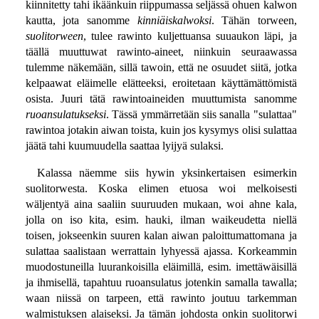
kiinnitetty tahi ikäänkuin riippumassa seljässä ohuen kalwon
kautta, jota sanomme
kinniäiskalwoksi
. Tähän torween,
suolitorween
, tulee rawinto kuljettuansa suuaukon läpi, ja
täällä muuttuwat rawinto-aineet, niinkuin seuraawassa
tulemme näkemään, sillä tawoin, että ne osuudet siitä, jotka
kelpaawat eläimelle elätteeksi, eroitetaan käyttämättömistä
osista. Juuri tätä rawintoaineiden muuttumista sanomme
ruoansulatukseksi
. Tässä ymmärretään siis sanalla "sulattaa"
rawintoa jotakin aiwan toista, kuin jos kysymys olisi sulattaa
jäätä tahi kuumuudella saattaa lyijyä sulaksi.
Kalassa näemme siis hywin yksinkertaisen esimerkin
suolitorwesta. Koska elimen etuosa woi melkoisesti
wäljentyä aina saaliin suuruuden mukaan, woi ahne kala,
jolla on iso kita, esim. hauki, ilman waikeudetta niellä
toisen, jokseenkin suuren kalan aiwan paloittumattomana ja
sulattaa saalistaan werrattain lyhyessä ajassa. Korkeammin
muodostuneilla luurankoisilla eläimillä, esim. imettäwäisillä
ja ihmisellä, tapahtuu ruoansulatus jotenkin samalla tawalla;
waan niissä on tarpeen, että rawinto joutuu tarkemman
walmistuksen alaiseksi. Ja tämän johdosta onkin suolitorwi