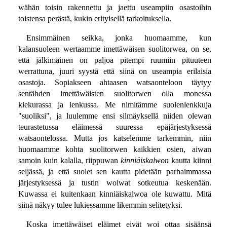
wähän toisin rakennettu ja jaettu useampiin osastoihin
toistensa perästä, kukin erityisellä tarkoituksella.
Ensimmäinen seikka, jonka huomaamme, kun
kalansuoleen wertaamme imettäwäisen suolitorwea, on se,
että jälkimäinen on paljoa pitempi ruumiin pituuteen
werrattuna, juuri syystä että siinä on useampia erilaisia
osastoja. Sopiakseen ahtaasen watsaonteloon täytyy
sentähden imettäwäisten suolitorwen olla monessa
kiekurassa ja lenkussa. Me nimitämme suolenlenkkuja
"suoliksi", ja luulemme ensi silmäyksellä niiden olewan
teurastetussa eläimessä suuressa epäjärjestyksessä
watsaontelossa. Mutta jos katselemme tarkemmin, niin
huomaamme kohta suolitorwen kaikkien osien, aiwan
samoin kuin kalalla, riippuwan
kinniäiskalwon
kautta kiinni
seljässä, ja että suolet sen kautta pidetään parhaimmassa
järjestyksessä ja tustin woiwat sotkeutua keskenään.
Kuwassa ei kuitenkaan kinniäiskalwoa ole kuwattu. Mitä
siinä näkyy tulee lukiessamme likemmin selitetyksi.
Koska imettäwäiset eläimet eivät woi ottaa sisäänsä