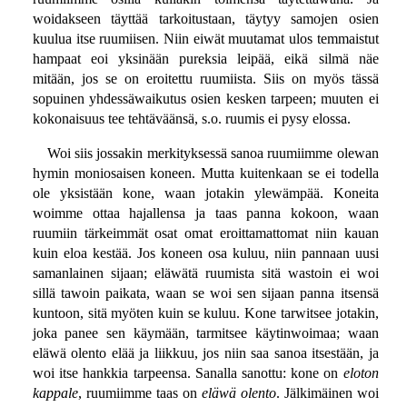
woidakseen täyttää tarkoitustaan, täytyy samojen osien
kuulua itse ruumiisen. Niin eiwät muutamat ulos temmaistut
hampaat eoi yksinään pureksia leipää, eikä silmä näe
mitään, jos se on eroitettu ruumiista. Siis on myös tässä
sopuinen yhdessäwaikutus osien kesken tarpeen; muuten ei
kokonaisuus tee tehtäväänsä, s.o. ruumis ei pysy elossa.
Woi siis jossakin merkityksessä sanoa ruumiimme olewan
hymin moniosaisen koneen. Mutta kuitenkaan se ei todella
ole yksistään kone, waan jotakin ylewämpää. Koneita
woimme ottaa hajallensa ja taas panna kokoon, waan
ruumiin tärkeimmät osat omat eroittamattomat niin kauan
kuin eloa kestää. Jos koneen osa kuluu, niin pannaan uusi
samanlainen sijaan; eläwätä ruumista sitä wastoin ei woi
sillä tawoin paikata, waan se woi sen sijaan panna itsensä
kuntoon, sitä myöten kuin se kuluu. Kone tarwitsee jotakin,
joka panee sen käymään, tarmitsee käytinwoimaa; waan
eläwä olento elää ja liikkuu, jos niin saa sanoa itsestään, ja
woi itse hankkia tarpeensa. Sanalla sanottu: kone on
eloton
kappale
, ruumiimme taas on
eläwä olento
. Jälkimäinen woi