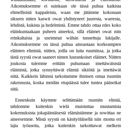
Aikomuksemme ei suinkaan ole tässä puhua kaikista
elimellisistä kappaleista, waan me jätämme kokonaan
sikseen miten kaswit owat yhdistyneet juuresta, warresta,
lehdistä, kukista ja hedelmistä. Emme tahdo ottaa edes koko
eläinkuntaakaan puheen aineeksi, sillä eläimet owat niin
erinkaltaisia ja useimmat wähän tunnettuja lukijalle.
Aikomuksemme on tässä puhua ainoastaan korkeampien
eläinten elimistä, niitten, joilla on luita ruumiissa, ja jotka
tästä syystä owat saaneet nimen luurankoiset eläimet. Niitten
joukosta tulemme erittäin puhumaan imettäwäisistä
eläimistä, jotka synnyttäwät elämiä sikiöitä ja imettäwät
niitä. Kaikkein lähinnä tarkoitamme ihmisen omaa ruumiin
rakennusta, koska meidän etupäässä tulee tuntea pääseikat
siitä.
Ennenkuin käymme selittämään ruumiin elimiä,
tahdomme kuitenkin wielä muistuttaa muutamista
kokemuksista jokapäimäisestä elämästämme ja sowittaa ne
aineesemme. Mistä syystä on käsityöläisellä niin monta eri
lajia työaseita, jotka kuitenkin tarkoittawat melkein