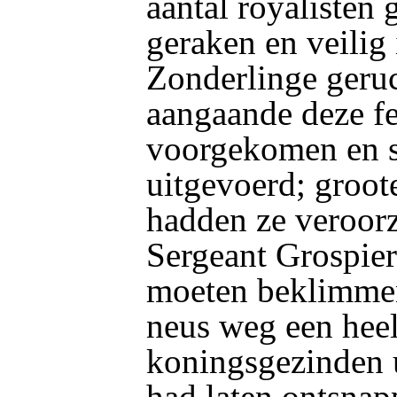
aantal royalisten 
geraken en veilig
Zonderlinge geruc
aangaande deze fe
voorgekomen en 
uitgevoerd; groo
hadden
ze veroor
Sergeant Grospier
moeten beklimmen,
neus weg een heel
koningsgezinden 
had laten ontsnap