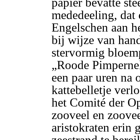
papier bevatte ste
mededeeling, dat 
Engelschen aan h
bij wijze van han
stervormig bloem
„Roode Pimperne
een paar uren na 
kattebelletje ver
het Comité der Op
zooveel en zoove
aristokraten erin 
zeestrand te bere