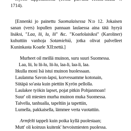
1714).
[Ennenki jo painettu
Suomalaisessa
N:o 12. Jokaisen
sanan (vers) lopullen pannaan laulaessa aina tätä hyryä
lisäksi, "
Laa, lii, lu, lii
" &c. "Koarlolaisiksi" (Karoliner)
kuhuttiin vanhoja
Sotamiehiä
, jotka olivat palvelleet
Kuninkasta Koarle XII:nettä.]
Murheet oil meillä muinon, suru suuri Suomessa.
Laa, lii, lu lii-lu, lii-lu, laa-li, laa-li, laa.
Itkulla moni Isä istui muinon huolessaan.
Laulanma Savon-lapsi, korvessamme kotonain,
Siitäpä so'asta kuin piettiin Kyrön pellolla.
Laulakee työkin lapset, pojat pitkin Pohjanmoan!
Suur' oli miesten murha muinon muka Suomessa.
Talvella, tanhualla, tapeltiin ja tapettiin,
Lumella, pakkaisella, lämmee verta vuotattiin.
Armfelti
tappeli kuin poika kyllä puolestaan;
Mutt' oli koiruus kuitenk' hevoismiesten puolessa.