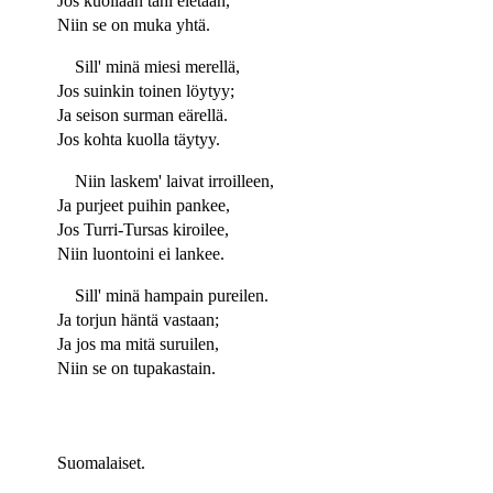
Jos kuollaan tahi eletään,
Niin se on muka yhtä.
Sill' minä miesi merellä,
Jos suinkin toinen löytyy;
Ja seison surman eärellä.
Jos kohta kuolla täytyy.
Niin laskem' laivat irroilleen,
Ja purjeet puihin pankee,
Jos Turri-Tursas kiroilee,
Niin luontoini ei lankee.
Sill' minä hampain pureilen.
Ja torjun häntä vastaan;
Ja jos ma mitä suruilen,
Niin se on tupakastain.
Suomalaiset.