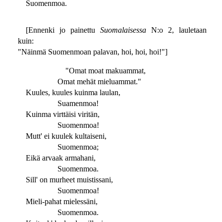
Suomenmoa.
[Ennenki jo painettu
Suomalaisessa
N:o 2, lauletaan
kuin:
"Näinmä Suomenmoan palavan, hoi, hoi, hoi!"]
"Omat moat makuammat,
Omat mehät mieluammat."
Kuules, kuules kuinma laulan,
Suamenmoa!
Kuinma virttäisi viritän,
Suomenmoa!
Mutt' ei kuulek kultaiseni,
Suomenmoa;
Eikä arvaak armahani,
Suomenmoa.
Sill' on murheet muistissani,
Suomenmoa!
Mieli-pahat mielessäni,
Suomenmoa.