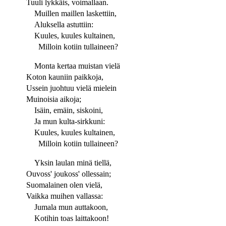
Tuuli lykkäis, voimallaan.
Muillen maillen laskettiin,
Aluksella astuttiin:
Kuules, kuules kultainen,
Milloin kotiin tullaineen?
Monta kertaa muistan vielä
Koton kauniin paikkoja,
Ussein juohtuu vielä mielein
Muinoisia aikoja;
Isäin, emäin, siskoini,
Ja mun kulta-sirkkuni:
Kuules, kuules kultainen,
Milloin kotiin tullaineen?
Yksin laulan minä tiellä,
Ouvoss' joukoss' ollessain;
Suomalainen olen vielä,
Vaikka muihen vallassa:
Jumala mun auttakoon,
Kotihin toas laittakoon!