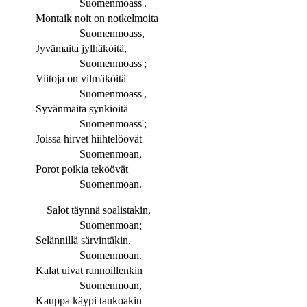
Suomenmoass'.
Montaik noit on notkelmoita
Suomenmoass,
Jyvämaita jylhäköitä,
Suomenmoass';
Viitoja on vilmäköitä
Suomenmoass',
Syvänmaita synkiöitä
Suomenmoass';
Joissa hirvet hiihtelöövät
Suomenmoan,
Porot poikia teköövät
Suomenmoan.
Salot täynnä soalistakin,
Suomenmoan;
Selännillä särvintäkin.
Suomenmoan.
Kalat uivat rannoillenkin
Suomenmoan,
Kauppa käypi taukoakin