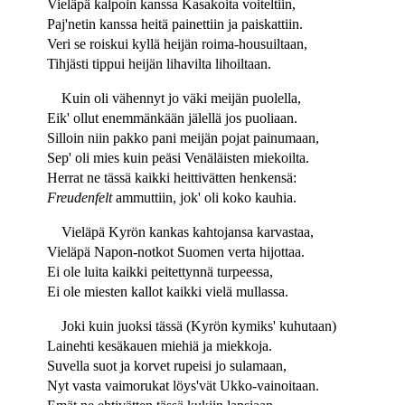
Vieläpä kalpoin kanssa Kasakoita voiteltiin,
Paj'netin kanssa heitä painettiin ja paiskattiin.
Veri se roiskui kyllä heijän roima-housuiltaan,
Tihjästi tippui heijän lihavilta lihoiltaan.
Kuin oli vähennyt jo väki meijän puolella,
Eik' ollut enemmänkään jälellä jos puoliaan.
Silloin niin pakko pani meijän pojat painumaan,
Sep' oli mies kuin peäsi Venäläisten miekoilta.
Herrat ne tässä kaikki heittivätten henkensä:
Freudenfelt
ammuttiin, jok' oli koko kauhia.
Vieläpä Kyrön kankas kahtojansa karvastaa,
Vieläpä Napon-notkot Suomen verta hijottaa.
Ei ole luita kaikki peitettynnä turpeessa,
Ei ole miesten kallot kaikki vielä mullassa.
Joki kuin juoksi tässä (Kyrön kymiks' kuhutaan)
Lainehti kesäkauen miehiä ja miekkoja.
Suvella suot ja korvet rupeisi jo sulamaan,
Nyt vasta vaimorukat löys'vät Ukko-vainoitaan.