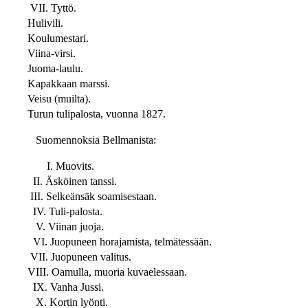
VII. Tyttö.
Hulivili.
Koulumestari.
Viina-virsi.
Juoma-laulu.
Kapakkaan marssi.
Veisu (muilta).
Turun tulipalosta, vuonna 1827.
Suomennoksia Bellmanista:
I. Muovits.
II. Äsköinen tanssi.
III. Selkeänsäk soamisestaan.
IV. Tuli-palosta.
V. Viinan juoja.
VI. Juopuneen horajamista, telmätessään.
VII. Juopuneen valitus.
VIII. Oamulla, muoria kuvaelessaan.
IX. Vanha Jussi.
X. Kortin lyönti.