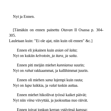
Nyt ja Ennen.
[Tämäkin on ennen painettu
Otavan
II Osassa p. 304-
305.
Lauletaan kuin: "Ei ole ajat, niin kuin oli ennen" &c.]
Ennen eli jokainen kuin
asian oil laita
;
Nyt on kukiin
kelvotoin, ja itara, ja saita
.
Ennen piti meijän miehet
kunniansa
suurin;
Nyt on
rahat
rakkaammat, ja kallihimmat juurin.
Ennen oli miehen
sana
lujempi kuin rauta;
Nyt on
lupa
luikkia, ja
valat
tuskin auttaa.
Ennen miehet hikoilivat
työssä
kaiket päivät;
Nyt niin
viina
viivyttää, ja juoksuttaa nuo räivät.
Ennen joivat jonkun kerran
ystävinsä kanssa
;