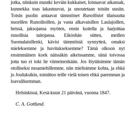
jotka, niinkuin muutki keväin kukkaiset, loistaavat aikansak,
kunnekka toas lakastuuvat, ja unoutetaan toisiin uusiin.
Toisin puolin antaavat tämmöiset
Runollistot
tilaisuutta
nuorillen Runoilioillen, ja vasta alkavaisillen Laulajoillen,
heissä, jaksojansa myöten, ensin koitella ja harjoittaa
runollisia taitojansa. Eiköshän siitten, meillen
Suomalaisillenki, kävisi tämmöisiä synnytteä, omaksi
mieleksemme ja huvitukseksemme? Tämä olkoon nyt
ensimmäinen koek näissäkin aikeissamme, siinä toivossa
jotta tuo ei toki lie viimeinenkään. Jos löytäisimme tämän
otolliseksi moamiehillemme, niin mielisimme kohta, ja ehkä
jo Jouluksikin, toimittoo teille vielä toisen ehkä paremman ja
loavullisemman.
Helsinkissä, Kesä-kuun 21 päivänä, vuonna 1847.
C. A. Gottlund
.