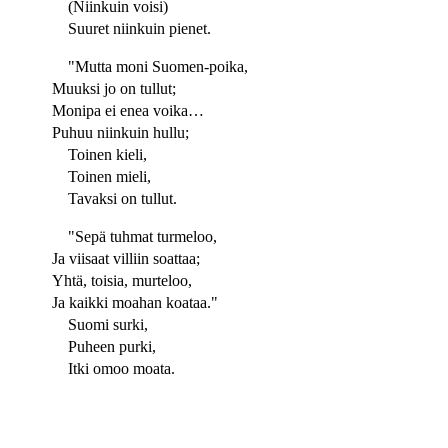
(Niinkuin voisi)
Suuret niinkuin pienet.
"Mutta moni Suomen-poika,
Muuksi jo on tullut;
Monipa ei enea voika…
Puhuu niinkuin hullu;
Toinen kieli,
Toinen mieli,
Tavaksi on tullut.
"Sepä tuhmat turmeloo,
Ja viisaat villiin soattaa;
Yhtä, toisia, murteloo,
Ja kaikki moahan koataa."
Suomi surki,
Puheen purki,
Itki omoo moata.