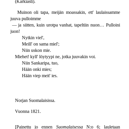
(Karkiasti).
Muinon oli tapa, meijän moassakin, ett' laulaissamme
juuva pulloimme
— ja siitten, kuin urotpa vanhat, tapeltiin nuon… Pulloini
juon!
Nytkin viel',
Meill' on sama miel';
Niin uskon mie.
Miehet! kyll' löytyypi ne, jotka juuvakin voi.
Niin Sankaripa, tuo,
Hään onki mies;
Hään viep meit' ies.
Norjan Suomalaisissa.
Vuonna 1821.
[Painettu jo ennen
Suomalaisessa
N:o 6; lauletaan