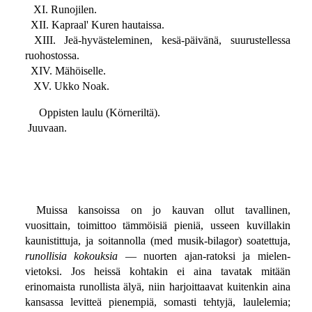
XI. Runojilen.
XII. Kapraal' Kuren hautaissa.
XIII. Jeä-hyvästeleminen, kesä-päivänä, suurustellessa
ruohostossa.
XIV. Mähöiselle.
XV. Ukko Noak.
Oppisten laulu (Körneriltä).
Juuvaan.
Muissa kansoissa on jo kauvan ollut tavallinen,
vuosittain, toimittoo tämmöisiä pieniä, usseen kuvillakin
kaunistittuja, ja soitannolla (med musik-bilagor) soatettuja,
runollisia kokouksia
— nuorten ajan-ratoksi ja mielen-
vietoksi. Jos heissä kohtakin ei aina tavatak mitään
erinomaista runollista älyä, niin harjoittaavat kuitenkin aina
kansassa levitteä pienempiä, somasti tehtyjä, laulelemia;