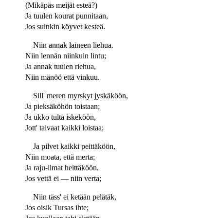
(Mikäpäs meijät esteä?)
Ja tuulen kourat punnitaan,
Jos suinkin köyvet kesteä.
Niin annak laineen liehua.
Niin lennän niinkuin lintu;
Ja annak tuulen riehua,
Niin mänöö että vinkuu.
Sill' meren myrskyt jyskäköön,
Ja pieksäköhön toistaan;
Ja ukko tulta iskeköön,
Jott' taivaat kaikki loistaa;
Ja pilvet kaikki peittäköön,
Niin moata, että merta;
Ja raju-ilmat heittäköön,
Jos vettä ei — niin verta;
Niin täss' ei ketään pelätäk,
Jos oisik Tursas ihte;