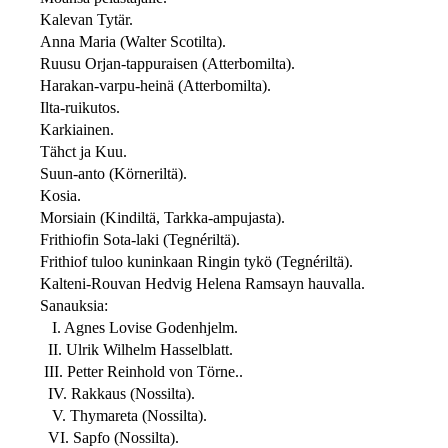
Kalevan Tytär.
Anna Maria (Walter Scotilta).
Ruusu Orjan-tappuraisen (Atterbomilta).
Harakan-varpu-heinä (Atterbomilta).
Ilta-ruikutos.
Karkiainen.
Tähct ja Kuu.
Suun-anto (Körneriltä).
Kosia.
Morsiain (Kindiltä, Tarkka-ampujasta).
Frithiofin Sota-laki (Tegnériltä).
Frithiof tuloo kuninkaan Ringin tykö (Tegnériltä).
Kalteni-Rouvan Hedvig Helena Ramsayn hauvalla.
Sanauksia:
I. Agnes Lovise Godenhjelm.
II. Ulrik Wilhelm Hasselblatt.
III. Petter Reinhold von Törne..
IV. Rakkaus (Nossilta).
V. Thymareta (Nossilta).
VI. Sapfo (Nossilta).