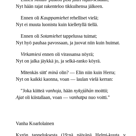
Nyt hään rajat rakenteloo tikkuihensa jälkeen.
Ennen oli
Kauppamiehet
rehelliset vielä;
Nyt ei muuta luonistu kuin kielletyllä tiellä.
Ennen oli
Sotamiehet
tappelussa tuimat;
Nyt hyö pauhaa pavossaan, ja juovat niin kuin huimat.
Virkamiesi
ennen oli virassansa nöyrä;
Nyt on jalka jäykkä jo, ja selkä-ranko köyrä.
Mitenkäs siitt'
minä
olin? — Elin niin kuin Herra;
Nyt on kaikki kaonna, voan — laulan vielä kerran:
"Joka kiitteä
vanhoja
, hään
nykyjähän
moittii;
Ajat
oli kiistallaan, voan —
vanhatpa
nuo voitti."
Vanha Koarlolainen
Kyrön tappeluksesta (19:nä päivänä Helmi-kuuta v.