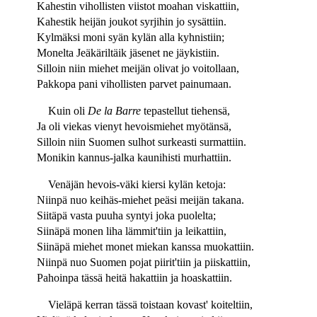
Kahestin vihollisten viistot moahan viskattiin,
Kahestik heijän joukot syrjihin jo sysättiin.
Kylmäksi moni syän kylän alla kyhnistiin;
Monelta Jeäkäriltäik jäsenet ne jäykistiin.
Silloin niin miehet meijän olivat jo voitollaan,
Pakkopa pani vihollisten parvet painumaan.
Kuin oli
De la Barre
tepastellut tiehensä,
Ja oli viekas vienyt hevoismiehet myötänsä,
Silloin niin Suomen sulhot surkeasti surmattiin.
Monikin kannus-jalka kaunihisti murhattiin.
Venäjän hevois-väki kiersi kylän ketoja:
Niinpä nuo keihäs-miehet peäsi meijän takana.
Siitäpä vasta puuha syntyi joka puolelta;
Siinäpä monen liha lämmit'tiin ja leikattiin,
Siinäpä miehet monet miekan kanssa muokattiin.
Niinpä nuo Suomen pojat piirit'tiin ja piiskattiin,
Pahoinpa tässä heitä hakattiin ja hoaskattiin.
Vieläpä kerran tässä toistaan kovast' koiteltiin,