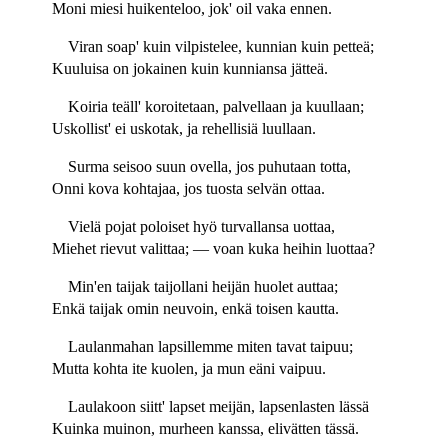
Moni miesi huikenteloo, jok' oil vaka ennen.
Viran soap' kuin vilpistelee, kunnian kuin petteä;
Kuuluisa on jokainen kuin kunniansa jätteä.
Koiria teäll' koroitetaan, palvellaan ja kuullaan;
Uskollist' ei uskotak, ja rehellisiä luullaan.
Surma seisoo suun ovella, jos puhutaan totta,
Onni kova kohtajaa, jos tuosta selvän ottaa.
Vielä pojat poloiset hyö turvallansa uottaa,
Miehet rievut valittaa; — voan kuka heihin luottaa?
Min'en taijak taijollani heijän huolet auttaa;
Enkä taijak omin neuvoin, enkä toisen kautta.
Laulanmahan lapsillemme miten tavat taipuu;
Mutta kohta ite kuolen, ja mun eäni vaipuu.
Laulakoon siitt' lapset meijän, lapsenlasten lässä
Kuinka muinon, murheen kanssa, elivätten tässä.