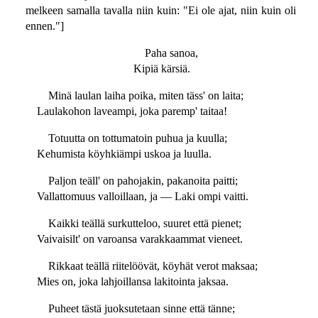
melkeen samalla tavalla niin kuin: "Ei ole ajat, niin kuin oli
ennen."]
Paha sanoa,
Kipiä kärsiä.
Minä laulan laiha poika, miten täss' on laita;
Laulakohon laveampi, joka paremp' taitaa!
Totuutta on tottumatoin puhua ja kuulla;
Kehumista köyhkiämpi uskoa ja luulla.
Paljon teäll' on pahojakin, pakanoita paitti;
Vallattomuus valloillaan, ja — Laki ompi vaitti.
Kaikki teällä surkutteloo, suuret että pienet;
Vaivaisilt' on varoansa varakkaammat vieneet.
Rikkaat teällä riitelöövät, köyhät verot maksaa;
Mies on, joka lahjoillansa lakitointa jaksaa.
Puheet tästä juoksutetaan sinne että tänne;