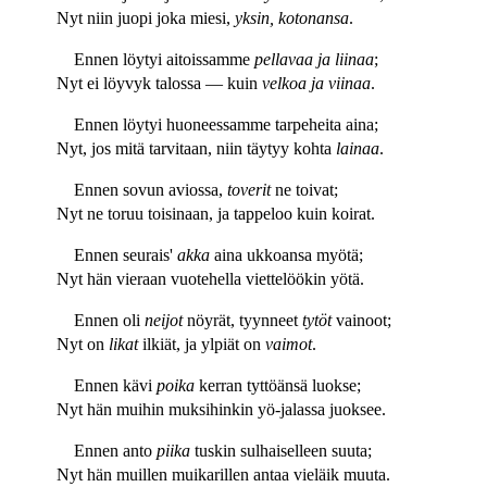
Nyt niin juopi joka miesi,
yksin, kotonansa
.
Ennen löytyi aitoissamme
pellavaa ja liinaa
;
Nyt ei löyvyk talossa — kuin
velkoa ja viinaa
.
Ennen löytyi huoneessamme tarpeheita aina;
Nyt, jos mitä tarvitaan, niin täytyy kohta
lainaa
.
Ennen sovun aviossa,
toverit
ne toivat;
Nyt ne toruu toisinaan, ja tappeloo kuin koirat.
Ennen seurais'
akka
aina ukkoansa myötä;
Nyt hän vieraan vuotehella viettelöökin yötä.
Ennen oli
neijot
nöyrät, tyynneet
tytöt
vainoot;
Nyt on
likat
ilkiät, ja ylpiät on
vaimot
.
Ennen kävi
poika
kerran tyttöänsä luokse;
Nyt hän muihin muksihinkin yö-jalassa juoksee.
Ennen anto
piika
tuskin sulhaiselleen suuta;
Nyt hän muillen muikarillen antaa vieläik muuta.