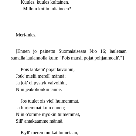
Kuules, kuules kultainen,
Milloin kotiin tultaineen?
Meri-mies.
[Ennen jo painettu Suomalaisessa N:o 16; lauletaan
samalla laulannolla kuin: "Pois marsii pojat pohjanmoalt'."]
Pois lähkem' pojat laivoihin,
Jotk' mielii merell' männä;
Ja jok' ei pystyk vaivoihin,
Niin jeäköhönkin tänne.
Jos tuulet ois viel' huimemmat,
Ja hurjemmat kuin ennen;
Niin o'omme myökin tuimemmat,
Sill' antakaamme männä.
Kyll' meren mutkat tunnetaan,