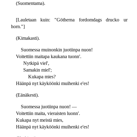
(Suomentama).
[Lauletaan kuin: "Götherna fordomdags drucko ur
horn."]
(Kimakasti).
Suomessa muinonkin juotiinpa nuon!
Voitettiin maitapa kaukana tuonn'.
Nytkipä viel',
Samakin miel';
Kukapa mies?
Häänpä nyt käyköönki muihenki e'es!
(Eänäkesti).
Suomessa juotiinpa nuon! —
Voitettiin maita, vieraisten luonn'.
Kukapa nyt meistä mies,
Häänpä nyt käyköönki muihenki e'es!