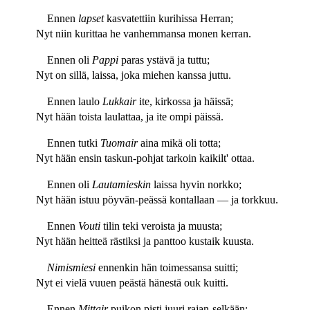
Ennen
lapset
kasvatettiin kurihissa Herran;
Nyt niin kurittaa he vanhemmansa monen kerran.
Ennen oli
Pappi
paras ystävä ja tuttu;
Nyt on sillä, laissa, joka miehen kanssa juttu.
Ennen laulo
Lukkair
ite, kirkossa ja häissä;
Nyt hään toista laulattaa, ja ite ompi päissä.
Ennen tutki
Tuomair
aina mikä oli totta;
Nyt hään ensin taskun-pohjat tarkoin kaikilt' ottaa.
Ennen oli
Lautamieskin
laissa hyvin norkko;
Nyt hään istuu pöyvän-peässä kontallaan — ja torkkuu.
Ennen
Vouti
tilin teki veroista ja muusta;
Nyt hään heitteä rästiksi ja panttoo kustaik kuusta.
Nimismiesi
ennenkin hän toimessansa suitti;
Nyt ei vielä vuuen peästä hänestä ouk kuitti.
Ennen
Mittair
puikon pisti juuri rajan-selkään;