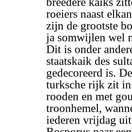
breedere kaiks zit
roeiers naast elka
zijn de grootste 
ja somwijlen wel m
Dit is onder ander
staatskaik
des sult
gedecoreerd is. De
turksche rijk zit i
rooden en met g
troonhemel, wanne
iederen vrijdag uit
Bosporus naar ee