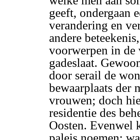
welke men aan s
geeft, ondergaan 
verandering en ve
andere beteekenis,
voorwerpen in de 
gadeslaat. Gewoonl
door serail de won
bewaarplaats der
vrouwen; doch hier
residentie des beh
Oosten. Evenwel k
paleis noemen: wan