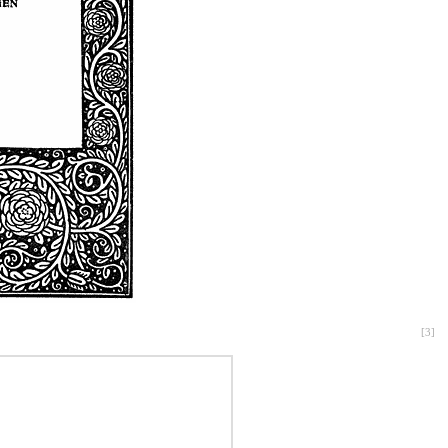
[
3
]