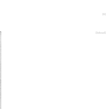
[
6
]
[
Inhoud
]