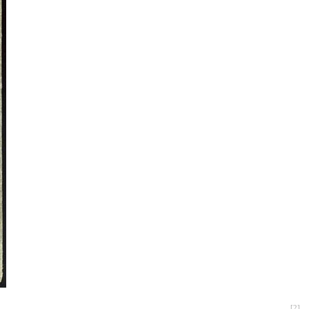
[
2
]