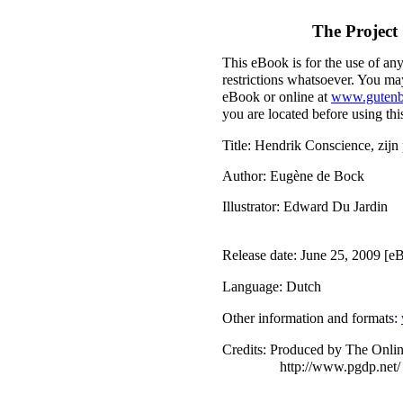
The Project
This eBook is for the use of an
restrictions whatsoever. You may
eBook or online at
www.gutenb
you are located before using th
Title
: Hendrik Conscience, zijn
Author
: Eugène de Bock
Illustrator
: Edward Du Jardin
Release date
: June 25, 2009 [
Language
: Dutch
Other information and formats
:
Credits
: Produced by The Onlin
http://www.pgdp.net/