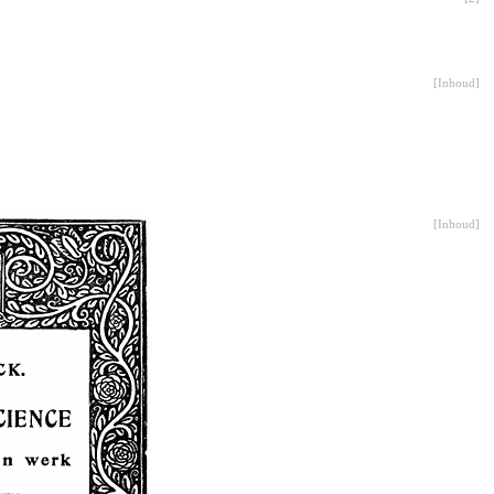
[
Inhoud
]
[
Inhoud
]