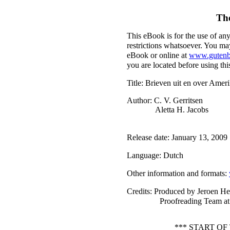
Th
This eBook is for the use of an
restrictions whatsoever. You may
eBook or online at
www.gutenb
you are located before using th
Title
: Brieven uit en over Amer
Author
: C. V. Gerritsen
Aletta H. Jacobs
Release date
: January 13, 200
Language
: Dutch
Other information and formats
:
Credits
: Produced by Jeroen He
Proofreading Team at
*** START O