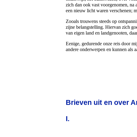
zich dan ook vast voorgenomen, na a
een nieuw licht waren verschenen; ma
Zooals trouwens steeds op ontspannin
zijne belangstelling. Hiervan zich g
van eigen land en landgenooten, daar
Eenige, gedurende onze reis door mij
andere onderwerpen en kunnen als a
Brieven uit en over A
I.