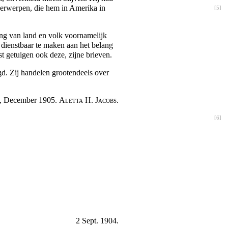
derwerpen, die hem in Amerika in
[
5
]
ing van land en volk voornamelijk
 dienstbaar te maken aan het belang
t getuigen ook deze, zijne brieven.
gd. Zij handelen grootendeels over
, December 1905.
Aletta H. Jacobs.
[
6
]
2 Sept. 1904.