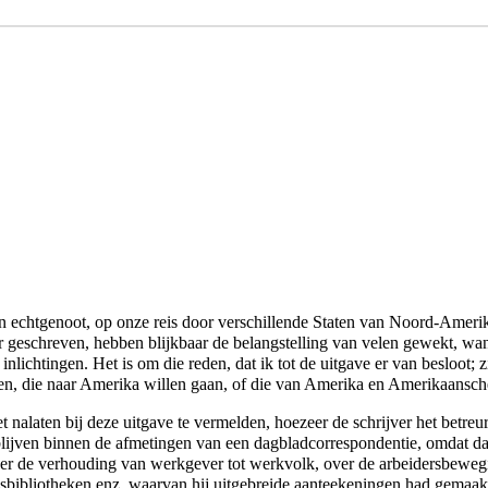
jn echtgenoot, op onze reis door verschillende Staten van Noord-Ameri
r geschreven, hebben blijkbaar de belangstelling van velen gewekt, wa
nlichtingen. Het is om die reden, dat ik tot de uitgave er van besloot; z
en, die naar Amerika willen gaan, of die van Amerika en Amerikaansch
 nalaten bij deze uitgave te vermelden, hoezeer de schrijver het betreurd
lijven binnen de afmetingen van een dagbladcorrespondentie, omdat da
over de verhouding van werkgever tot werkvolk, over de arbeidersbewegi
sbibliotheken enz. waarvan hij uitgebreide aanteekeningen had gemaakt