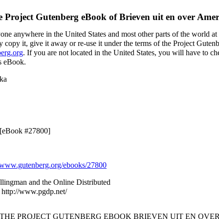
e Project Gutenberg eBook of
Brieven uit en over Ame
yone anywhere in the United States and most other parts of the world at
 copy it, give it away or re-use it under the terms of the Project Guten
erg.org
. If you are not located in the United States, you will have to 
is eBook.
ika
9 [eBook #27800]
www.gutenberg.org/ebooks/27800
llingman and the Online Distributed
 http://www.pgdp.net/
F THE PROJECT GUTENBERG EBOOK BRIEVEN UIT EN OVER