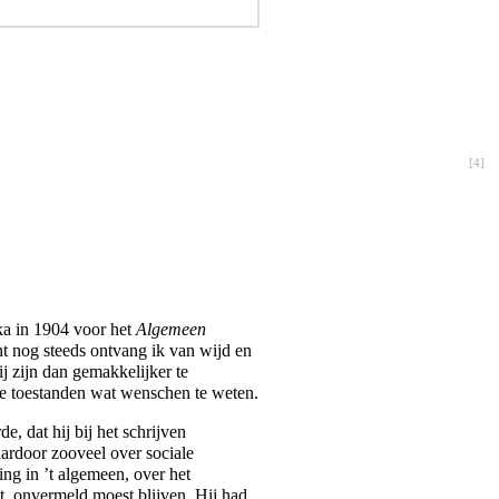
[
4
]
ka in 1904 voor het
Algemeen
nt nog steeds ontvang ik van wijd en
ij zijn dan gemakkelijker te
e toestanden wat wenschen te weten.
e, dat hij bij het schrijven
ardoor zooveel over sociale
ng in ’t algemeen, over het
, onvermeld moest blijven. Hij had