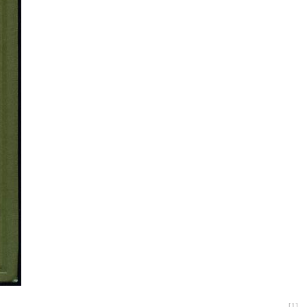
[
1
]