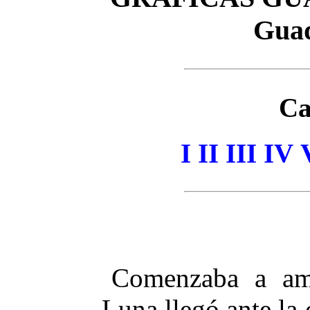
Guad
Ca
I
II
III
IV
Comenzaba a am
Luna llegó ante la 