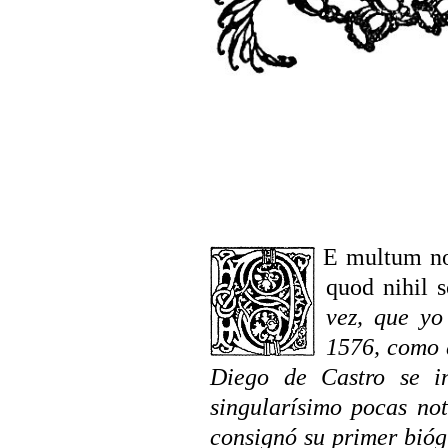
DE
multum nob
quod nihil s
vez, que yo
1576, como d
Diego de Castro se in
singularísimo pocas not
consignó su primer bióg