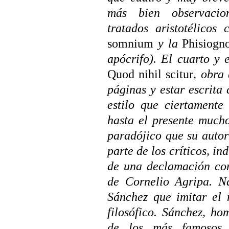
más
bien observacion
tratados aristotélico
somnium
y la
Phisiogn
apócrifo). El cuarto y 
Quod nihil scitur
, obra
páginas y estar escrita 
estilo que ciertamente
hasta el presente mucho
paradójico que su autor
parte de los críticos, in
de una declamación con
de Cornelio Agripa. N
Sánchez que imitar el 
filosófico. Sánchez, ho
de los más famosos 