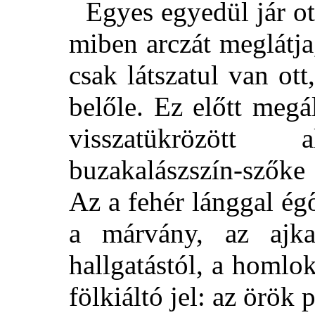
Egyes egyedül jár ott
miben arczát meglátja
csak látszatul van o
belőle. Ez előtt megá
visszatükrözött
buzakalászszín-szőke
Az a fehér lánggal ég
a márvány, az ajka
hallgatástól, a homlo
fölkiáltó jel: az örök