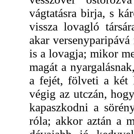
vágtatásra birja, s k
vissza lovagló társá
akar versenyparipává
is a lovagja; mikor m
magát a nyargalásnak
a fejét, fölveti a két
végig az utczán, hogy
kapaszkodni a sörén
róla; akkor aztán a 