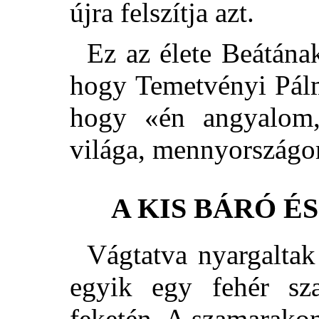
újra felszítja azt.
Ez az élete Beátának
hogy Temetvényi Pálm
hogy «én angyalom,
világa, mennyország
A KIS BÁRÓ ÉS
Vágtatva nyargaltak
egyik egy fehér sz
feketén. A szamarako