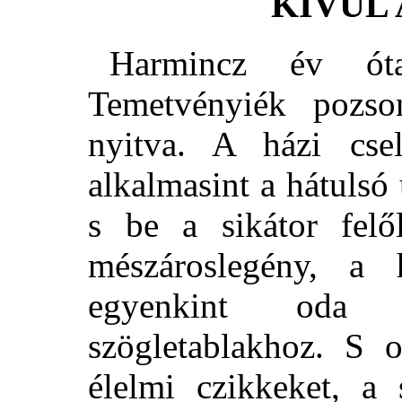
KIVÜL 
Harmincz év ót
Temetvényiék pozson
nyitva. A házi cse
alkalmasint a hátulsó
s be a sikátor felő
mészároslegény, a 
egyenkint oda 
szögletablakhoz. S o
élelmi czikkeket, a