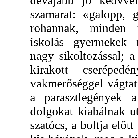
dévajabb jó kedvvel
szamarat: «galopp, 
rohannak, minden u
iskolás gyermekek r
nagy sikoltozással; a
kirakott cserépedé
vakmerőséggel vágtat
a parasztlegények a
dolgokat kiabálnak u
szatócs, a boltja elő