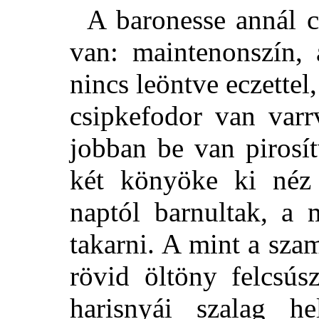
A baronesse annál c
van: maintenonszín, 
nincs leöntve eczettel
csipkefodor van varr
jobban be van pirosí
két könyöke ki né
naptól barnultak, a
takarni. A mint a sza
rövid öltöny felcsús
harisnyái szalag he