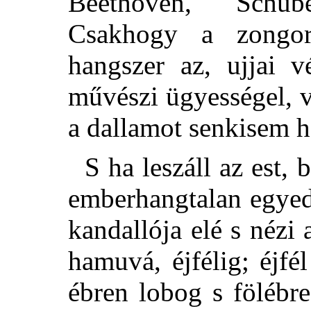
Beethoven, Schub
Csakhogy a zongor
hangszer az, ujjai v
művészi ügyességel, v
a dallamot senkisem ha
S ha leszáll az est, 
emberhangtalan egyed
kandallója elé s nézi 
hamuvá, éjfélig; éjfé
ébren lobog s fölébre