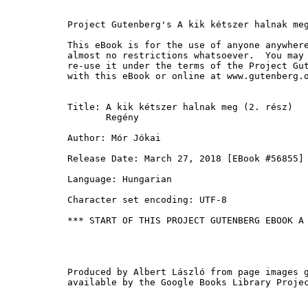
Project Gutenberg's A kik kétszer halnak meg
This eBook is for the use of anyone anywhere
almost no restrictions whatsoever.  You may 
re-use it under the terms of the Project Gut
with this eBook or online at www.gutenberg.o
Title: A kik kétszer halnak meg (2. rész)

       Regény

Author: Mór Jókai

Release Date: March 27, 2018 [EBook #56855]

Language: Hungarian

Character set encoding: UTF-8

*** START OF THIS PROJECT GUTENBERG EBOOK A 
Produced by Albert László from page images g
available by the Google Books Library Projec