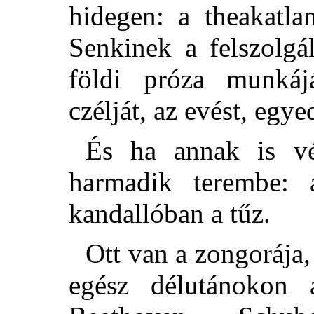
hidegen: a theakatla
Senkinek a felszolgá
földi próza munkáj
czélját, az evést, egye
És ha annak is v
harmadik terembe: 
kandallóban a tűz.
Ott van a zongorája, 
egész délutánokon 