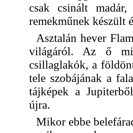
csak csinált madár,
remekműnek készült ér
Asztalán hever Fla
világáról. Az ő m
csillaglakók, a földö
tele szobájának a fala
tájképek a Jupiterbő
újra.
Mikor ebbe belefárad,