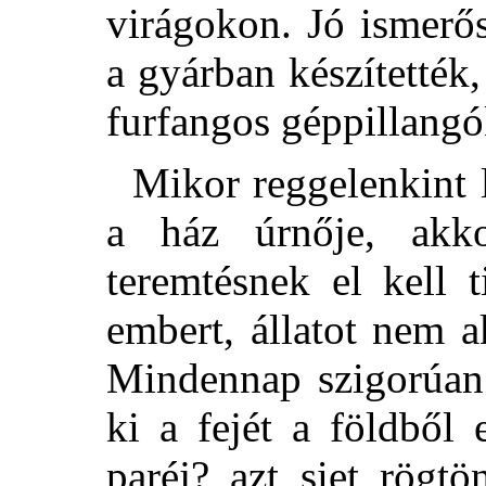
virágokon. Jó ismerő
a gyárban készítették
furfangos géppillangó
Mikor reggelenkint l
a ház úrnője, akk
teremtésnek el kell 
embert, állatot nem a
Mindennap szigorúan 
ki a fejét a földből 
paréj? azt siet rögtö