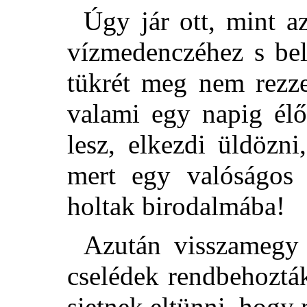
Úgy jár ott, mint az
vízmedenczéhez s be
tükrét meg nem rezze
valami egy napig élő
lesz, elkezdi üldözn
mert egy valóságos 
holtak birodalmába!
Azután visszamegy 
cselédek rendbehozták
sietnek eltünni, hogy 