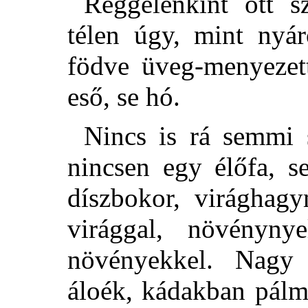
Reggelenkint ott sz
télen úgy, mint nyá
födve üveg-menyezet
eső, se hó.
Nincs is rá semmi 
nincsen egy élőfa, 
díszbokor, virághag
virággal, növénynye
növényekkel. Nagy 
áloék, kádakban pálm