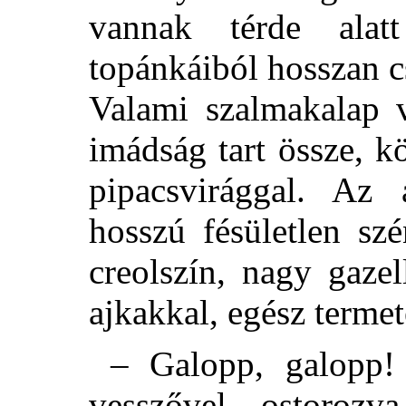
vannak térde alat
topánkáiból hosszan c
Valami szalmakalap v
imádság tart össze, 
pipacsvirággal. Az 
hosszú fésületlen sz
creolszín, nagy gaze
ajkakkal, egész termet
– Galopp, galopp! 
vesszővel ostoroz