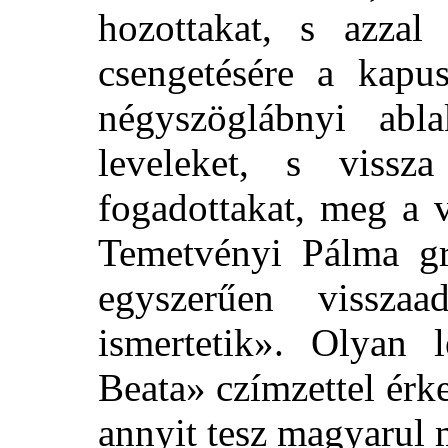
hozottakat, s azzal
csengetésére a kapu
négyszöglábnyi ab
leveleket, s viss
fogadottakat, meg a 
Temetvényi Pálma g
egyszerűen vissza
ismertetik». Olyan
Beata» czímzettel érk
annyit tesz magyarul