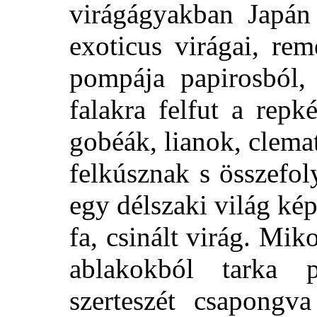
virágágyakban Japán
exoticus virágai, re
pompája papirosból, 
falakra felfut a repk
gobéák, lianok, clema
felkúsznak s összefol
egy délszaki világ ké
fa, csinált virág. Mik
ablakokból tarka p
szerteszét csapongva