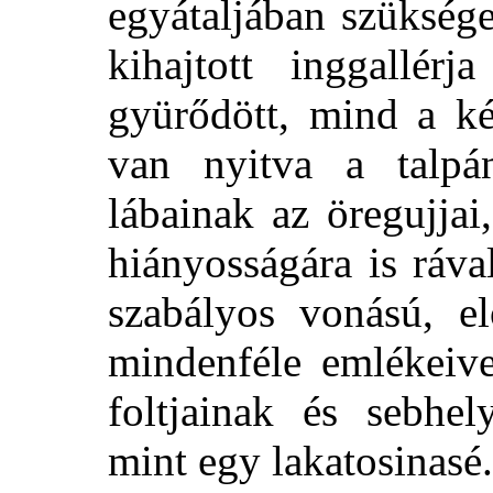
egyátaljában szükség
kihajtott inggallér
gyürődött, mind a ké
van nyitva a talpán
lábainak az öregujjai
hiányosságára is ráva
szabályos vonású, el
mindenféle emlékeive
foltjainak és sebhel
mint egy lakatosinasé.