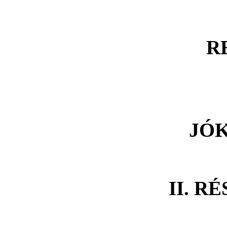
R
JÓ
II. R