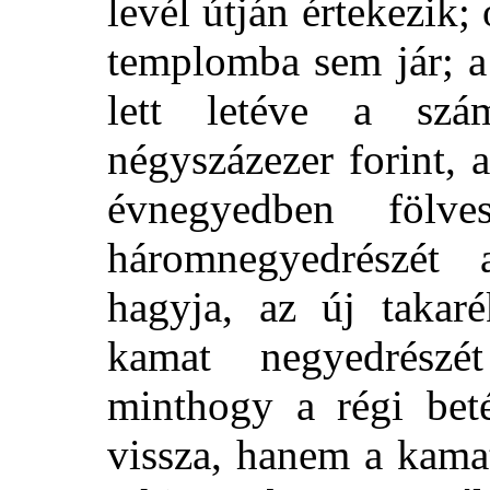
levél útján értekezik
templomba sem jár; a
lett letéve a szá
négyszázezer forint,
évnegyedben
fölv
háromnegyedrészét
hagyja, az új takar
kamat negyedrészé
minthogy a régi bet
vissza, hanem a kama