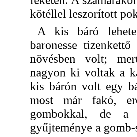
kötéllel leszorított po
A kis báró lehete
baronesse tizenkettő
növésben volt; mer
nagyon ki voltak a k
kis bárón volt egy b
most már fakó, ere
gombokkal, de a 
gyűjteménye a gomb-sp