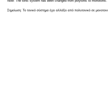
Note: The tonic system has been changed from polytonic to monotonic. 
Σημείωση: Το τονικό σύστημα έχει αλλάξει από πολυτονικό σε μονοτονικ