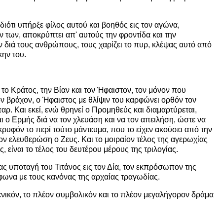
διότι υπήρξε φίλος αυτού και βοηθός εις τον αγώνα,
 των, αποκρύπτει απ' αυτούς την φροντίδα και την
ν διά τους ανθρώπους, τους χαρίζει το πυρ, κλέψας αυτό από
κην του.
το Κράτος, την Βίαν και τον Ήφαιστον, τον μόνον που
ον βράχον, ο Ήφαιστος με θλίψιν του καρφώνει ορθόν τον
αρ. Και εκεί, ενώ θρηνεί ο Προμηθεύς και διαμαρτύρεται,
 ο Ερμής διά να τον χλευάση και να τον απειλήση, ώστε να
κρυφόν το περί τούτο μάντευμα, που το είχεν ακούσει από την
ον ελευθερώση ο Ζευς. Και το μοιραίον τέλος της αγερωχίας
είναι το τέλος του δευτέρου μέρους της τριλογίας.
ς υποταγή του Τιτάνος εις τον Δία, τον εκπρόσωπον της
μφωνα με τους κανόνας της αρχαίας τραγωδίας.
ενικόν, το πλέον συμβολικόν και το πλέον μεγαλήγορον δράμα