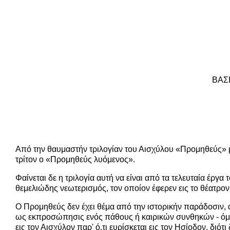
ΒΑΣ
Από την θαυμαστήν τριλογίαν του Αισχύλου «Προμηθεύς» 
τρίτον ο «Προμηθεύς λυόμενος».
Φαίνεται δε η τριλογία αυτή να είναι από τα τελευταία έργα
θεμελιώδης νεωτερισμός, τον οποίον έφερεν εις το θέατρον
Ο Προμηθεύς δεν έχει θέμα από την ιστορικήν παράδοσιν,
ως εκπροσώπησις ενός πάθους ή καιρικών συνθηκών - όμοι
εις τον Αισχύλον παρ' ό,τι ευρίσκεται εις τον Ησίοδον, δι