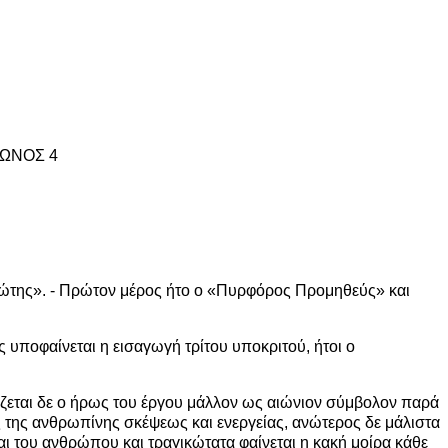
ΤΩΝΟΣ 4
μώτης». - Πρώτον μέρος ήτο ο «Πυρφόρος Προμηθεύς» και
ης υποφαίνεται η εισαγωγή τρίτου υποκριτού, ήτοι ο
άζεται δε ο ήρως του έργου μάλλον ως αιώνιον σύμβολον παρά
της ανθρωπίνης σκέψεως και ενεργείας, ανώτερος δε μάλιστα
και του ανθρώπου και τραγικώτατα φαίνεται η κακή μοίρα κάθε