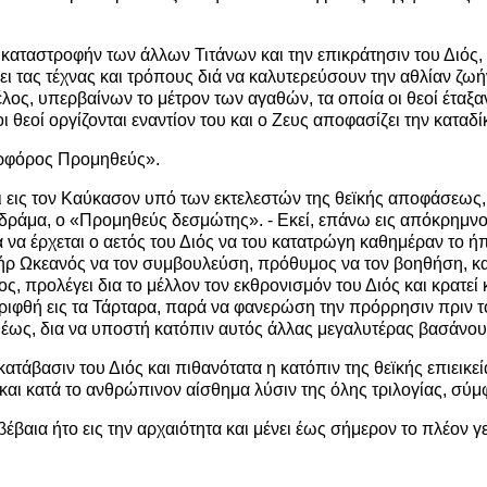
 καταστροφήν των άλλων Τιτάνων και την επικράτησιν του Διός, 
 τας τέχνας και τρόπους διά να καλυτερεύσουν την αθλίαν ζωήν
έλος, υπερβαίνων το μέτρον των αγαθών, τα οποία οι θεοί έταξα
 θεοί οργίζονται εναντίον του και ο Ζευς αποφασίζει την καταδί
υρφόρος Προμηθεύς».
 εις τον Καύκασον υπό των εκτελεστών της θεϊκής αποφάσεως, 
ον δράμα, ο «Προμηθεύς δεσμώτης». - Εκεί, επάνω εις απόκρημν
 να έρχεται ο αετός του Διός να του κατατρώγη καθημέραν το ήπ
ήρ Ωκεανός να τον συμβουλεύση, πρόθυμος να τον βοηθήση, και
 προλέγει δια το μέλλον τον εκθρονισμόν του Διός και κρατεί 
 ριφθή εις τα Τάρταρα, παρά να φανερώση την πρόρρησιν πριν τ
ως, δια να υποστή κατόπιν αυτός άλλας μεγαλυτέρας βασάνους, 
βασιν του Διός και πιθανότατα η κατόπιν της θεϊκής επιεικεία
 και κατά το ανθρώπινον αίσθημα λύσιν της όλης τριλογίας, σύ
έβαια ήτο εις την αρχαιότητα και μένει έως σήμερον το πλέον γ