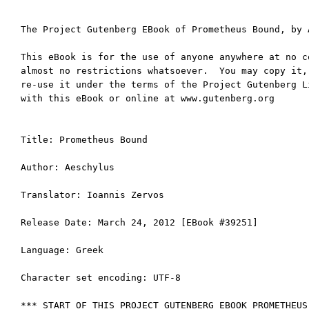
The Project Gutenberg EBook of Prometheus Bound, by A
This eBook is for the use of anyone anywhere at no co
almost no restrictions whatsoever.  You may copy it, 
re-use it under the terms of the Project Gutenberg Li
with this eBook or online at www.gutenberg.org

Title: Prometheus Bound

Author: Aeschylus

Translator: Ioannis Zervos

Release Date: March 24, 2012 [EBook #39251]

Language: Greek

Character set encoding: UTF-8

*** START OF THIS PROJECT GUTENBERG EBOOK PROMETHEUS 