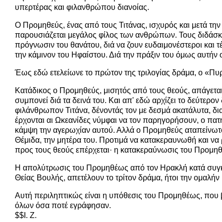
υπερτέρας και φιλανθρώπου διανοίας.
Ο Προμηθεύς, ένας από τους Τιτάνας, ισχυρός και μετά την
παρουσιάζεται μεγάλος φίλος των ανθρώπων. Τους διδάσκει
πρόγνωσιν του θανάτου, διά να ζουν ευδαιμονέστεροι και τ
την κάμινον του Ηφαίστου. Διά την πράξιν του όμως αυτήν οι
Έως εδώ ετελείωνε το πρώτον της τριλογίας δράμα, ο «Π
Κατάδικος ο Προμηθεύς, μισητός από τους θεούς, απάγεται
συμπονεί διά τα δεινά του. Και απ' εδώ αρχίζει το δεύτερ
φιλάνθρωπον Τιτάνα, δένοντάς τον με δεσμά ακατάλυτα, δια
έρχονται αι Ωκεανίδες νύμφαι να τον παρηγορήσουν, ο πατ
κάμψη την αγερωχίαν αυτού. Αλλά ο Προμηθεύς αταπείνωτος,
Θέμιδα, την μητέρα του. Προτιμά να κατακεραυνωθή και να
προς τους θεούς επέρχεται· η κατακεραύνωσις του Προμηθέ
Η απολύτρωσις του Προμηθέως από τον Ηρακλή κατά συγκατά
Θείας Βουλής, απετέλουν το τρίτον δράμα, ήτοι την ομαλήν
Αυτή περιληπτικώς είναι η υπόθεσις του Προμηθέως, που β
όλων όσα ποτέ εγράφησαν.
$$I. Ζ.