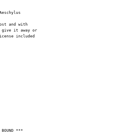
eschylus

st and with

give it away or

cense included

BOUND ***
