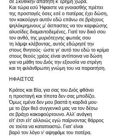
σε Σκυθικήν απάτητη κ' έρημη χώρα.
Και τώρα εσύ Ήφαιστε να γνοιασθής πρέπει
της προσταγές όσες εσέ ο πατέρας έχει δώση,
τον κακούργο αυτόν εδώ επάνω σε βράχους
ψηλόκρημνους μ' άσπαστες να τον καρφώσης
αλυσίδες διαμαντοδεμένες. Γιατί τον δικό σου
τον ανθό, της μυριότεχνης φωτιάς σου
τη λάμψι κλέβοντας, αυτός εδώρησέ την
στους θνητούς· ώστε γι' αυτό του εδώ το κρίμα
στους θεούς χρέος είναι αντίποινα να δώση
για να μάθη του Διός την εξουσία να στρέγη
και τη φιλάνθρωπη γνώμη του να παραιτήση.
ΗΦΑΙΣΤΟΣ
Κράτος και Βία, για σας του Διός φθάνει
η προσταγή και τίποτα δεν σας μποδίζει.
Όμως εμένα δεν μου βαστά η καρδιά μου·
με το ζόρι θεό συγγενικό μας να τον δέσω
σε βράχο κακοφούρτουνο. Αλλ' ανάγκη
είτ' έτσι είτ' αλλοιώς εγώ παίρνοντας θάρρος
σε τούτα να καταπιαστώ. Γιατ' είναι
βαρύ τον λόγο ν' αψηφάμε του πατέρα.