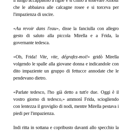
il lungo accappatoio a righe e si chinò a sollevare Amour
che le abbaiava alle calcagne rosee e si torceva per
l'impazienza di uscire.
«
Au revoir dans l'eau
», disse la fanciulla con allegro
gesto di saluto alla piccola Mirella e a Frida, la
governante tedesca.
«Oh, Frida!
Vite, vite, dégrafez-moi!
» gridò Mirella
volgendo le spalle alla giovane donna e indicandole con
dito impaziente un gruppo di fettucce annodate che le
pendevano dietro.
«Parlate tedesco, l'ho già detto a tutt'e due. Oggi è il
vostro giorno di tedesco,» ammonì Frida, sciogliendo
con lentezza il groviglio di nodi, mentre Mirella pestava i
piedi per l'impazienza.
Indi ritta in sottana e copribusto davanti allo specchio la