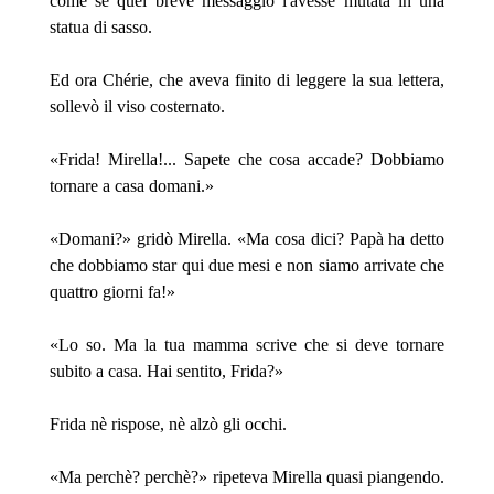
come se quel breve messaggio l'avesse mutata in una
statua di sasso.
Ed ora Chérie, che aveva finito di leggere la sua lettera,
sollevò il viso costernato.
«Frida! Mirella!... Sapete che cosa accade? Dobbiamo
tornare a casa domani.»
«Domani?» gridò Mirella. «Ma cosa dici? Papà ha detto
che dobbiamo star qui due mesi e non siamo arrivate che
quattro giorni fa!»
«Lo so. Ma la tua mamma scrive che si deve tornare
subito a casa. Hai sentito, Frida?»
Frida nè rispose, nè alzò gli occhi.
«Ma perchè? perchè?» ripeteva Mirella quasi piangendo.