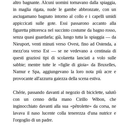
altro bagnante. Alcuni uomini tornavano dalla
spiaggia,
in maglia rigata, nude le gambe abbronzate, con un
asciugamano bagnato intorno al collo e i capelli umidi
appiccicati sulle gote. Essi passarono accanto alla
figuretta pittoresca nel succinto costume da bagno rosso,
senza quasi guardarla; già, lungo tutta la spiaggia — da
Nieuport, venti minuti verso Ovest, fino ad Ostenda, a
mezz'ora verso Est — se ne vedevano a centinaia di
questi graziosi tipi di scolaretta lanciati a volo sulle
sabbie; mentre tutte le «figlie di gioia» da Bruxelles,
Namur e Spa, aggiungevano la loro nota più acre e
provocante all'azzurra gaiezza della scena estiva.
Chérie, passando davanti al negozio di biciclette, salutò
con un cenno della mano Cirillo Wibon, che
inginocchiato davanti alla sua «pétrolette» da corsa, ne
lavava il naso lucente colla tenerezza d'una nutrice e
l'orgoglio di un padre.