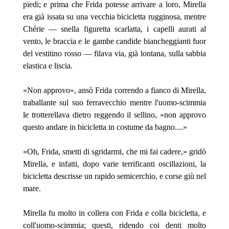
piedi; e prima che Frida potesse arrivare a loro, Mirella
era già issata su una vecchia bicicletta rugginosa, mentre
Chérie — snella figuretta scarlatta, i capelli aurati al
vento, le braccia e le gambe candide biancheggianti fuor
del vestitino rosso — filava via, già lontana, sulla sabbia
elastica e liscia.
«Non approvo», ansò Frida correndo a fianco di Mirella,
traballante sul suo ferravecchio mentre l'uomo-scimmia
le trotterellava dietro reggendo il sellino, «non approvo
questo andare in bicicletta in costume da bagno....»
«Oh, Frida, smetti di sgridarmi, che mi fai cadere,» gridò
Mirella, e infatti, dopo varie terrificanti oscillazioni, la
bicicletta descrisse un rapido semicerchio, e corse giù nel
mare.
Mirella fu molto in collera con Frida e colla bicicletta, e
coll'uomo-scimmia; questi, ridendo coi denti molto