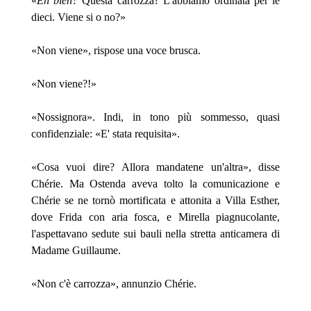
«
Eh bien?
Questa carrozza? L'abbiamo ordinata per le
dieci. Viene si o no?»
«Non viene», rispose una voce brusca.
«Non viene?!»
«Nossignora». Indi, in tono più sommesso, quasi
confidenziale: «E' stata requisita».
«Cosa vuoi dire? Allora mandatene un'altra», disse
Chérie. Ma Ostenda aveva tolto la comunicazione e
Chérie se ne tornò mortificata e attonita a Villa Esther,
dove Frida con aria fosca, e Mirella piagnucolante,
l'aspettavano sedute sui bauli nella stretta anticamera di
Madame Guillaume.
«Non c'è carrozza», annunzio Chérie.