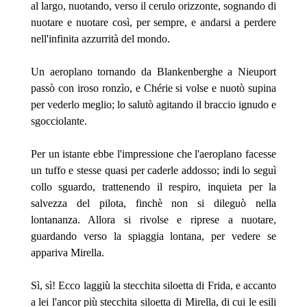
al largo, nuotando, verso il cerulo orizzonte, sognando di
nuotare e nuotare così, per sempre, e andarsi a perdere
nell'infinita azzurrità del mondo.
Un aeroplano tornando da Blankenberghe a Nieuport
passò con iroso ronzìo, e Chérie si volse e nuotò supina
per vederlo meglio; lo salutò agitando il braccio ignudo e
sgocciolante.
Per un istante ebbe l'impressione che l'aeroplano facesse
un tuffo e stesse quasi per caderle addosso; indi lo seguì
collo sguardo, trattenendo il respiro, inquieta per la
salvezza del pilota, finchè non si dileguò nella
lontananza. Allora si rivolse e riprese a nuotare,
guardando verso la spiaggia lontana, per vedere se
appariva Mirella.
Sì, sì! Ecco laggiù la stecchita siloetta di Frida, e accanto
a lei l'ancor più stecchita siloetta di Mirella, di cui le esili