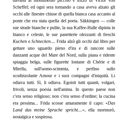
davanti al monumento piccolo e tozzo di Victor von
Scheffel; ed ogni sera tornando a casa aveva alzato gli
occhi alle finestre chiuse di quella bianca casa accanto al
ponte che era stata quella del poeta. Säkkingen — colle
sue strade bianche e pulite, la sua Kaffee-Halle dipinta in
bianco e celeste, le sue panetterie olezzanti di freschi
Kuchen
e
Schnecken
.... Frida alzò gli occhi dal libro per
gettare uno sguardo pieno d'ira e di rancore sulle
danzanti acque del Mare del Nord, sulla piana e
ridente
spiaggia belga, sulle figurette lontane di Chérie e di
Mirella, sull'uomo-scimmia, e perfino sullo
scodinzolante Amour e i suoi compagni d'iniquità. Li
odiava tutti. Sì, li odiava. Egoisti tutti quanti, volgari,
frivoli, senza poesia nell'anima. In questo paese non
c'era senso religioso; non c'era senso d'ordine; la cucina
era pessima... Frida scosse amaramente il capo: «
Das
Land das meine Sprache spricht....
», ella mormorò,
nostalgica e sospirosa.