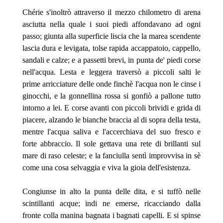
Chérie s'inoltrò attraverso il mezzo chilometro di arena
asciutta nella quale i suoi piedi affondavano ad ogni
passo; giunta alla superficie liscia che la marea scendente
lascia dura e levigata, tolse rapida accappatoio, cappello,
sandali e calze; e a passetti brevi, in punta de' piedi corse
nell'acqua. Lesta e leggera traversò a piccoli salti le
prime arricciature delle onde finchè l'acqua non le cinse i
ginocchi, e la gonnellina rossa si gonfiò a pallone tutto
intorno a lei. E corse avanti con piccoli brividi e grida di
piacere, alzando le bianche braccia al di sopra della testa,
mentre l'acqua saliva e l'accerchiava del suo fresco e
forte abbraccio. Il sole gettava una rete di brillanti sul
mare di raso celeste; e la fanciulla sentì improvvisa in sè
come
una cosa selvaggia e viva la gioia dell'esistenza.
Congiunse in alto la punta delle dita, e si tuffò nelle
scintillanti acque; indi ne emerse, ricacciando dalla
fronte colla manina bagnata i bagnati capelli. E si spinse