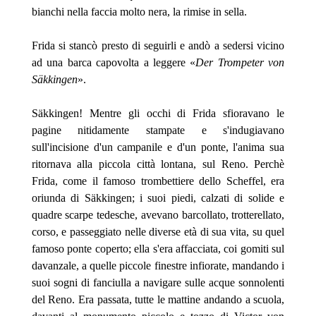
bianchi nella faccia molto nera, la rimise in sella.
Frida si stancò presto di seguirli e andò a
sedersi vicino
ad una barca capovolta a leggere «
Der Trompeter von
Säkkingen
».
Säkkingen! Mentre gli occhi di Frida sfioravano le
pagine nitidamente stampate e s'indugiavano
sull'incisione d'un campanile e d'un ponte, l'anima sua
ritornava alla piccola città lontana, sul Reno. Perchè
Frida, come il famoso trombettiere dello Scheffel, era
oriunda di Säkkingen; i suoi piedi, calzati di solide e
quadre scarpe tedesche, avevano barcollato, trotterellato,
corso, e passeggiato nelle diverse età di sua vita, su quel
famoso ponte coperto; ella s'era affacciata, coi gomiti sul
davanzale, a quelle piccole finestre infiorate, mandando i
suoi sogni di fanciulla a navigare sulle acque sonnolenti
del Reno. Era passata, tutte le mattine andando a scuola,