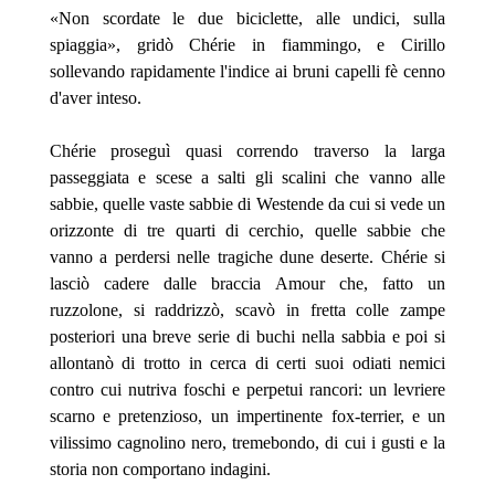
«Non scordate le due biciclette, alle undici, sulla
spiaggia», gridò Chérie in fiammingo, e Cirillo
sollevando rapidamente l'indice ai bruni capelli fè cenno
d'aver inteso.
Chérie proseguì quasi correndo traverso la larga
passeggiata e scese a salti gli scalini che vanno alle
sabbie, quelle vaste sabbie di Westende da cui si vede un
orizzonte di tre quarti
di cerchio, quelle sabbie che
vanno a perdersi nelle tragiche dune deserte. Chérie si
lasciò cadere dalle braccia Amour che, fatto un
ruzzolone, si raddrizzò, scavò in fretta colle zampe
posteriori una breve serie di buchi nella sabbia e poi si
allontanò di trotto in cerca di certi suoi odiati nemici
contro cui nutriva foschi e perpetui rancori: un levriere
scarno e pretenzioso, un impertinente fox-terrier, e un
vilissimo cagnolino nero, tremebondo, di cui i gusti e la
storia non comportano indagini.