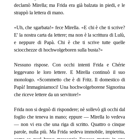
declamò Mirella; ma Frida era già balzata in piedi, e le
strappò la lettera di mano.
«Uh, che sgarbata!» fece Mirella. «E chi è che ti scrive?
E' la nostra carta da lettere; ma non è la scrittura di Lulù,
e neppure di Papà. Chi è che ti scrive tutte quelle
sciocchezze di hochwolgeboren sulla busta?»
Nessuno rispose. Con occhi intenti Frida e Chérie
leggevano le loro lettere. E Mirella continuò il suo
monologo. «Scommetto che è di Fritz. Il domestico di
Papà! Immaginiamoci!
Una hochwolgeborene Signorina
che riceve lettere da un servitore!»
Frida non si degnò di rispondere; nè sollevò gli occhi dal
foglio che teneva in mano; eppure — Mirella lo vedeva
— non vi era che una riga di scritto. Quattro o cinque
parole, nulla più. Ma Frida sedeva immobile, impietrita,