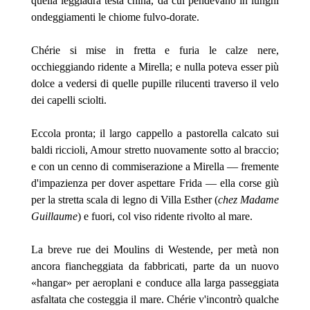
quella leggiadra testa china, da cui pendevano in lunghi
ondeggiamenti le chiome fulvo-dorate.
Chérie si mise in fretta e furia le calze nere,
occhieggiando ridente a Mirella; e nulla poteva esser più
dolce a vedersi di quelle pupille rilucenti traverso il velo
dei capelli sciolti.
Eccola pronta; il largo cappello a pastorella calcato sui
baldi riccioli, Amour stretto nuovamente sotto al braccio;
e con un cenno di commiserazione a Mirella — fremente
d'impazienza per dover aspettare Frida — ella corse giù
per la stretta scala di legno di Villa Esther (
chez Madame
Guillaume
) e fuori, col viso ridente rivolto al mare.
La breve rue dei Moulins di Westende, per metà non
ancora fiancheggiata da fabbricati, parte da un nuovo
«hangar» per aeroplani e conduce alla larga passeggiata
asfaltata che costeggia il mare. Chérie v'incontrò qualche