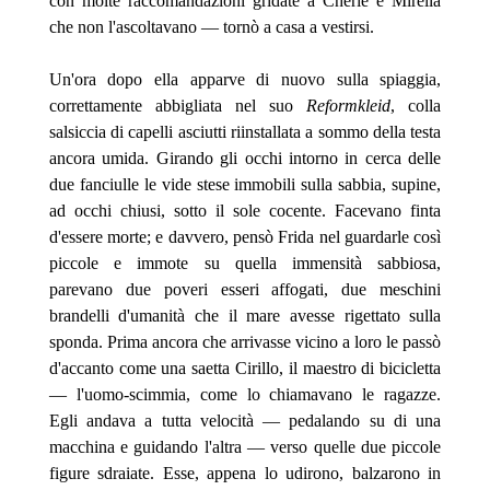
con molte raccomandazioni gridate a Chérie e Mirella
che non l'ascoltavano — tornò a casa a vestirsi.
Un'ora dopo ella apparve di nuovo sulla spiaggia,
correttamente abbigliata nel suo
Reformkleid
, colla
salsiccia di capelli asciutti riinstallata a sommo della testa
ancora umida. Girando gli occhi intorno in cerca delle
due fanciulle le vide stese immobili sulla sabbia, supine,
ad occhi chiusi, sotto il sole cocente. Facevano finta
d'essere morte; e davvero, pensò Frida nel guardarle così
piccole e immote su quella immensità sabbiosa,
parevano due poveri esseri affogati, due meschini
brandelli d'umanità che il mare avesse rigettato sulla
sponda. Prima ancora che arrivasse vicino a loro le
passò
d'accanto come una saetta Cirillo, il maestro di bicicletta
— l'uomo-scimmia, come lo chiamavano le ragazze.
Egli andava a tutta velocità — pedalando su di una
macchina e guidando l'altra — verso quelle due piccole
figure sdraiate. Esse, appena lo udirono, balzarono in