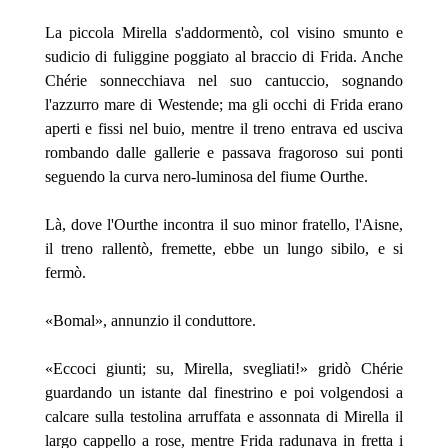
La piccola Mirella s'addormentò, col visino smunto e
sudicio di fuliggine poggiato al braccio di Frida. Anche
Chérie sonnecchiava nel suo cantuccio, sognando
l'azzurro mare di Westende; ma gli occhi di Frida erano
aperti e fissi nel buio, mentre il treno entrava ed usciva
rombando dalle gallerie e passava fragoroso sui ponti
seguendo la curva nero-luminosa del fiume Ourthe.
Là, dove l'Ourthe incontra il suo minor fratello, l'Aisne,
il treno rallentò, fremette, ebbe un lungo sibilo, e si
fermò.
«Bomal», annunzio il conduttore.
«Eccoci giunti; su, Mirella, svegliati!» gridò Chérie
guardando un istante dal finestrino e poi volgendosi a
calcare sulla testolina arruffata e assonnata di Mirella il
largo cappello a rose, mentre Frida radunava in fretta i