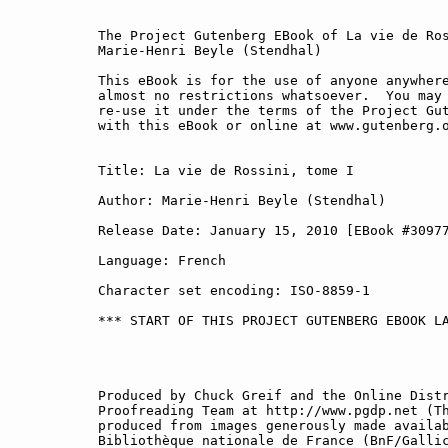
The Project Gutenberg EBook of La vie de Ros
Marie-Henri Beyle (Stendhal)

This eBook is for the use of anyone anywhere
almost no restrictions whatsoever.  You may 
re-use it under the terms of the Project Gut
with this eBook or online at www.gutenberg.o
Title: La vie de Rossini, tome I

Author: Marie-Henri Beyle (Stendhal)

Release Date: January 15, 2010 [EBook #30977
Language: French

Character set encoding: ISO-8859-1

*** START OF THIS PROJECT GUTENBERG EBOOK LA
Produced by Chuck Greif and the Online Distr
Proofreading Team at http://www.pgdp.net (Th
produced from images generously made availab
Bibliothèque nationale de France (BnF/Gallic