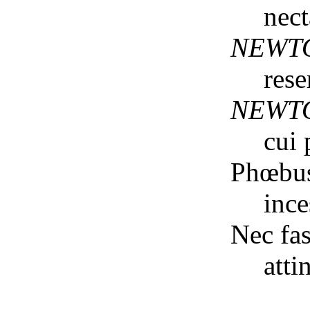
nect
NEWT
rese
NEWT
cui 
Phœbus
inc
Nec fas
atti