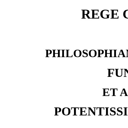
REGE 
PHILOSOPHI
FU
ET A
POTENTISS