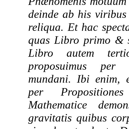
Phænomenis motuum i
deinde ab his virib
reliqua. Et hac spect
quas Libro primo & s
Libro autem tert
proposuimus per e
mundani. Ibi enim, 
per Propositione
Mathematice demons
gravitatis quibus co