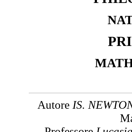
NA
PR
MATH
Autore
IS. NEWTO
Ma
Professore
Lucasi