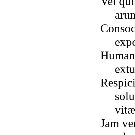
Vel qui
arun
Consoc
exp
Human
extu
Respic
sol
vitæ
Jam ve