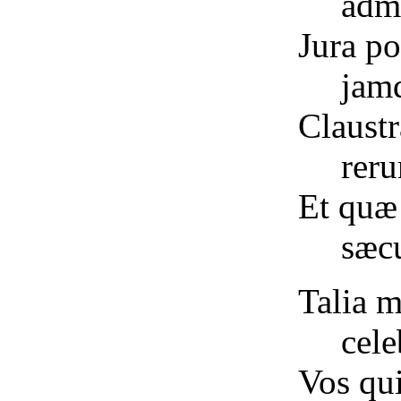
admi
Jura pol
jam
Claustr
rer
Et quæ 
sæc
Talia 
cel
Vos qui