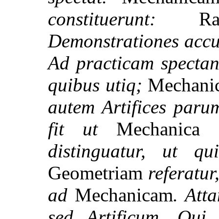
constituerunt:
Ra
Demonstrationes accu
Ad practicam spectan
quibus utiq;
Mechani
autem Artifices paru
fit ut
Mechanica
o
distinguatur, ut q
Geometriam
referatur
ad
Mechanicam
. Att
sed Artificum. Qui 