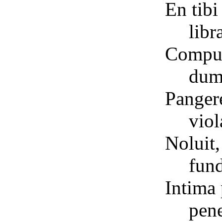
En tib
libr
Comput
dum
Panger
viol
Noluit,
fund
Intima 
pene