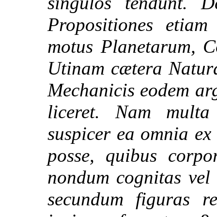
singulos tendunt. D
Propositiones etiam
motus Planetarum, 
Utinam cætera Natur
Mechanicis eodem arg
liceret. Nam mult
suspicer ea omnia ex
posse, quibus corpo
nondum cognitas vel 
secundum figuras re