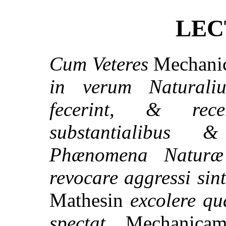
LEC
Cum Veteres
Mechani
in verum Naturaliu
fecerint, & rece
substantialibus &
Phænomena Naturæ
revocare aggressi sin
Mathesin
excolere qu
spectat.
Mechanica