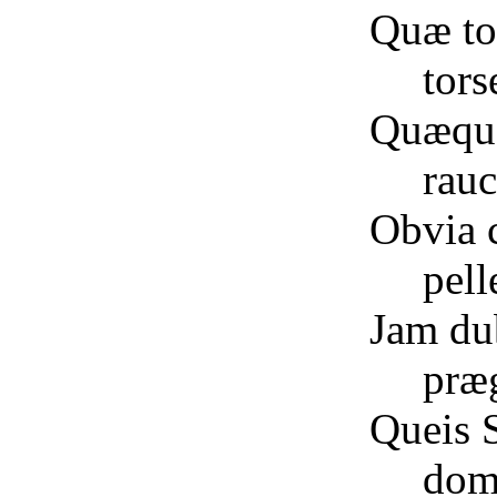
Quæ to
tor
Quæque
rauc
Obvia 
pell
Jam dub
præg
Queis 
dom