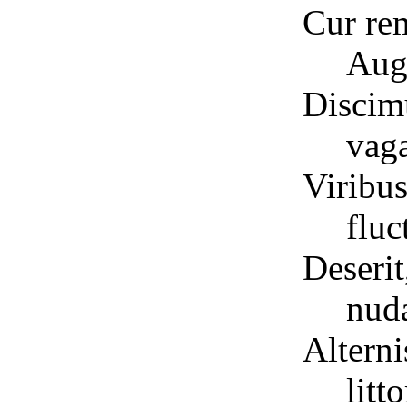
Cur re
Aug
Discim
vag
Viribus
flu
Deserit
nuda
Alterni
litt