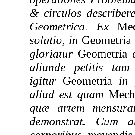
& circulos describer
Geometrica. Ex
Mec
solutio, in
Geometria
gloriatur
Geometria
q
aliunde petitis tam
igitur
Geometria
in p
aliud est quam
Mecha
quæ artem mensuran
demonstrat. Cum a
corporibus movendis 