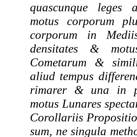
quascunque leges at
motus corporum plu
corporum in Mediis 
densitates & mot
Cometarum & simili
aliud tempus differe
rimarer & una in 
motus Lunares spectan
Corollariis Propositi
sum, ne singula meth