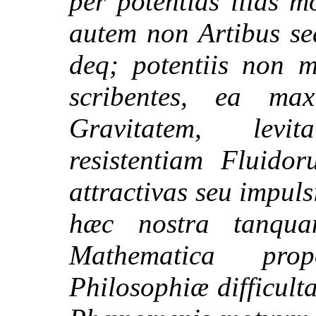
per potentias illas 
autem non Artibus se
deq; potentiis non m
scribentes, ea m
Gravitatem, levi
resistentiam Fluido
attractivas seu impuls
hæc nostra tanqua
Mathematica pro
Philosophiæ difficulta