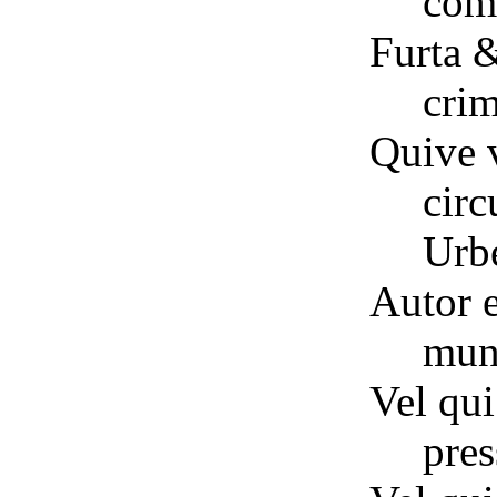
com
Furta &
crim
Quive 
cir
Urb
Autor e
mun
Vel qu
pres