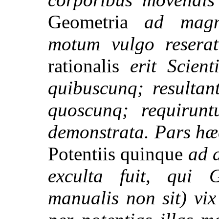
Geometria
ad magn
motum vulgo resera
rationalis
erit Scient
quibuscunq; resulta
quoscunq; requirunt
demonstrata. Pars h
Potentiis quinque
ad a
exculta fuit, qui 
manualis non sit) vi