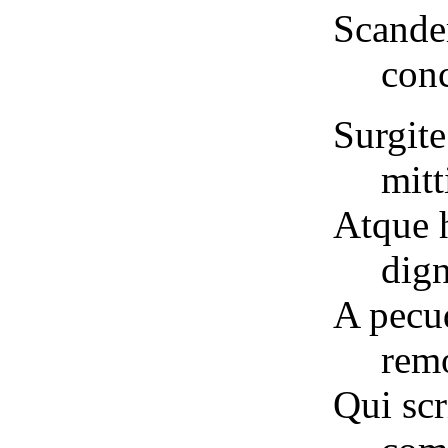
Scande
con
Surgite
mitt
Atque 
dign
A pecu
rem
Qui scr