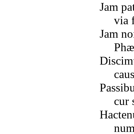
Jam pat
via 
Jam no
Phæ
Discim
cau
Passibu
cur 
Hacten
num