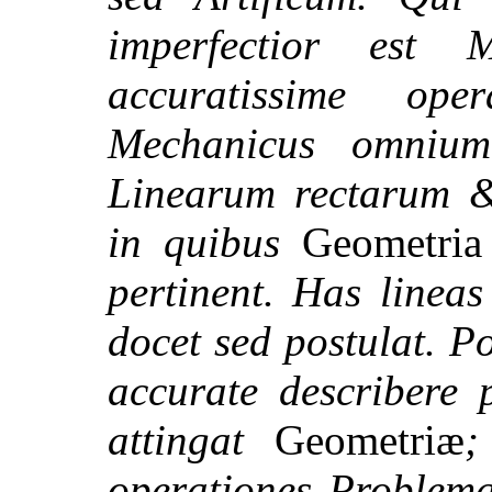
imperfectior est
accuratissime ope
Mechanicus omnium
Linearum rectarum &
in quibus
Geometria
pertinent. Has linea
docet sed postulat. P
accurate describere 
attingat
Geometriæ
;
operationes Problema