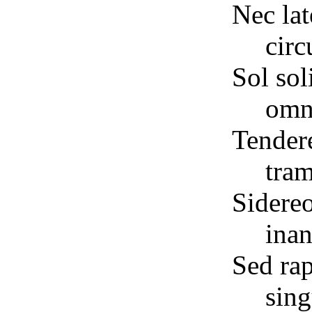
Nec la
circ
Sol sol
omn
Tendere
tram
Sidereo
inan
Sed rap
sing