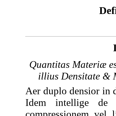
Def
Quantitas Materiæ e
illius Densitate &
Aer duplo densior in 
Idem intellige de
compressionem vel li