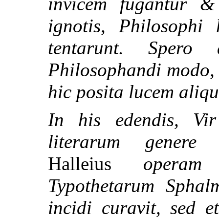
invicem fugantur & 
ignotis, Philosophi
tentarunt. Spero
Philosophandi modo, v
hic posita lucem ali
In his edendis, Vi
literarum genere 
Halleius
operam n
Typothetarum Sphal
incidi curavit, sed 