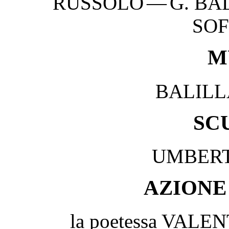
RUSSOLO — G. BAL
SOFF
M
BALILL
SC
UMBERT
AZIONE
la poetessa VAL