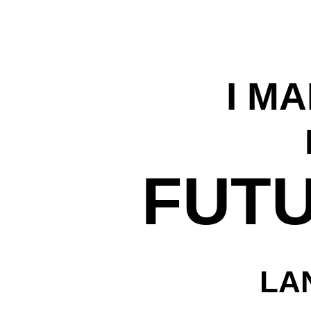
I MA
FUT
LA