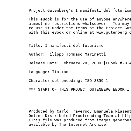
Project Gutenberg's I manifesti del futurism
This eBook is for the use of anyone anywhere
almost no restrictions whatsoever.  You may 
re-use it under the terms of the Project Gut
with this eBook or online at www.gutenberg.o
Title: I manifesti del futurismo

Author: Filippo Tommaso Marinetti

Release Date: February 20, 2009 [EBook #2814
Language: Italian

Character set encoding: ISO-8859-1

*** START OF THIS PROJECT GUTENBERG EBOOK I 
Produced by Carlo Traverso, Emanuela Piasent
Online Distributed Proofreading Team at http
(This file was produced from images generous
available by The Internet Archive)
