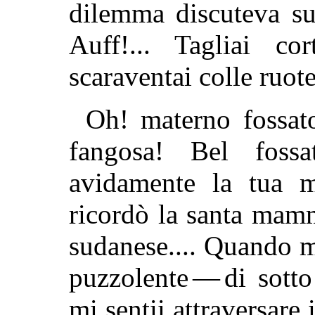
dilemma discuteva su
Auff!... Tagliai co
scaraventai colle ruote 
Oh! materno fossat
fangosa! Bel fossa
avidamente la tua m
ricordò la santa mamm
sudanese.... Quando m
puzzolente — di sott
mi sentii attraversare 