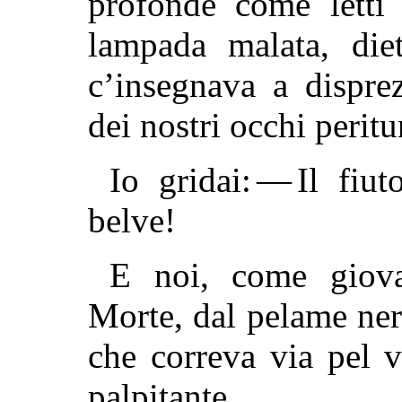
profonde come letti 
lampada malata, diet
c’insegnava a dispre
dei nostri occhi peritur
Io gridai: — Il fiut
belve!
E noi, come giova
Morte, dal pelame ner
che correva via pel v
palpitante.