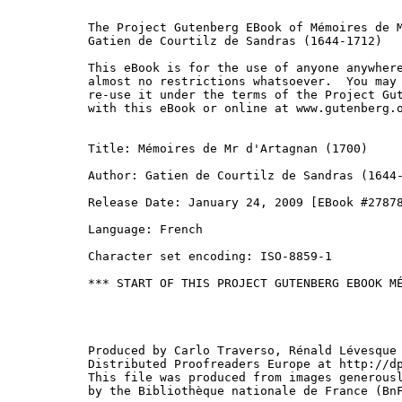
The Project Gutenberg EBook of Mémoires de M
Gatien de Courtilz de Sandras (1644-1712)

This eBook is for the use of anyone anywhere
almost no restrictions whatsoever.  You may 
re-use it under the terms of the Project Gut
with this eBook or online at www.gutenberg.o
Title: Mémoires de Mr d'Artagnan (1700)

Author: Gatien de Courtilz de Sandras (1644-
Release Date: January 24, 2009 [EBook #27878
Language: French

Character set encoding: ISO-8859-1

*** START OF THIS PROJECT GUTENBERG EBOOK MÉ
Produced by Carlo Traverso, Rénald Lévesque 
Distributed Proofreaders Europe at http://dp
This file was produced from images generousl
by the Bibliothèque nationale de France (BnF