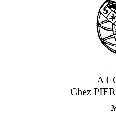
A C
Chez PIE
M