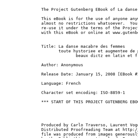
The Project Gutenberg EBook of La danse
This eBook is for the use of anyone any
almost no restrictions whatsoever.  You
re-use it under the terms of the Projec
with this eBook or online at www.gutenbe
Title: La danse macabre des femmes

       toute hystoriee et augmentee de 
              beaux dictz en latin et fr
Author: Anonymous

Release Date: January 15, 2008 [EBook #2
Language: French

Character set encoding: ISO-8859-1

*** START OF THIS PROJECT GUTENBERG EBO
Produced by Carlo Traverso, Laurent Vog
Distributed Proofreading Team at http:/
file was produced from images generousl