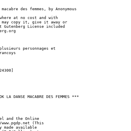
 macabre des femmes, by Anonymous

where at no cost and with

 may copy it, give it away or

t Gutenberg License included

rg.org

plusieurs personnages et

ancoys

4300]

OK LA DANSE MACABRE DES FEMMES ***

el and the Online

/www.pgdp.net (This

y made available
