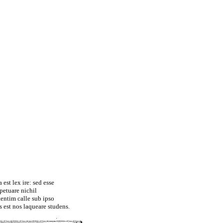
 est lex ire: sed esse
petuare nichil
tentim calle sub ipso
 est nos laqueare studens.