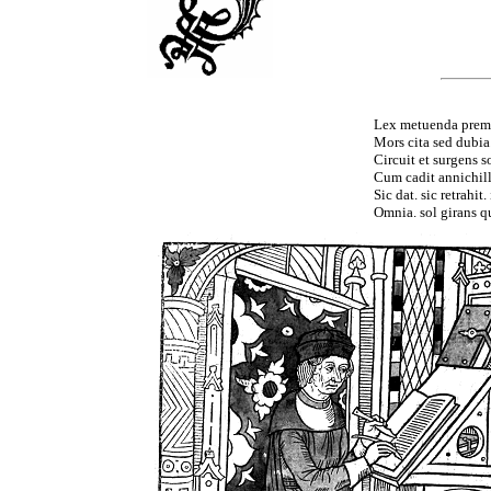
Lex metuenda premi
Mors cita sed dubia
Circuit et surgens so
Cum cadit annichill
Sic dat. sic retrahit
Omnia. sol girans qu