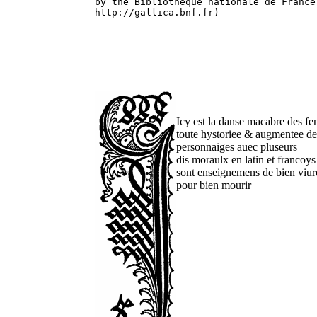
by the Bibliothèque nationale de France
http://gallica.bnf.fr)

Icy est la danse macabre des f
toute hystoriee & augmentee d
personnaiges auec pluseurs
dis moraulx en latin et francoys
sont enseignemens de bien viur
pour bien mourir