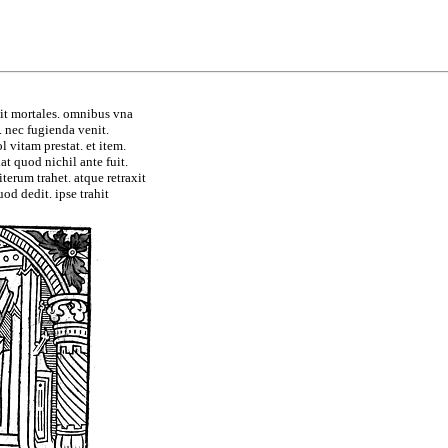
t mortales. omnibus vna
. nec fugienda venit.
l vitam prestat. et item.
at quod nichil ante fuit.
. iterum trahet. atque retraxit
od dedit. ipse trahit