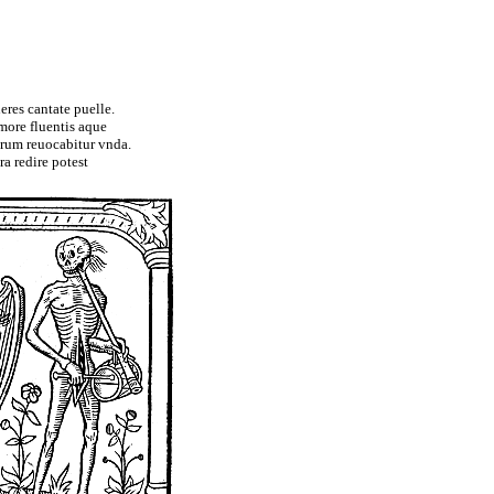
eres cantate puelle.
more fluentis aque
terum reuocabitur vnda.
ra redire potest