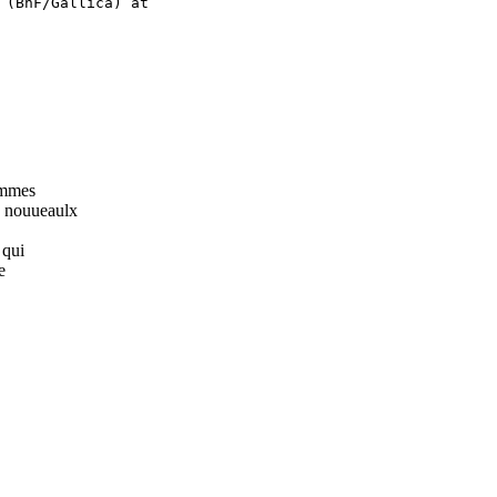
 (BnF/Gallica) at

emmes
e nouueaulx
 qui
e