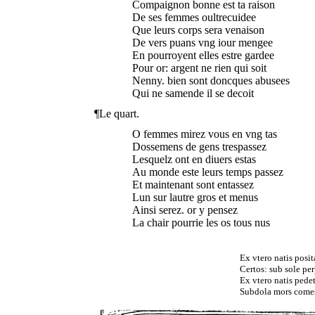
Compaignon bonne est ta raison
De ses femmes oultrecuidee
Que leurs corps sera venaison
De vers puans vng iour mengee
En pourroyent elles estre gardee
Pour or: argent ne rien qui soit
Nenny. bien sont doncques abusees
Qui ne samende il se decoit
¶Le quart.
O femmes mirez vous en vng tas
Dossemens de gens trespassez
Lesquelz ont en diuers estas
Au monde este leurs temps passez
Et maintenant sont entassez
Lun sur lautre gros et menus
Ainsi serez. or y pensez
La chair pourrie les os tous nus
Ex vtero natis posita
Certos: sub sole per
Ex vtero natis pede
Subdola mors comes