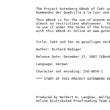
The Project Gutenberg EBook of Takt un
Kommandos der Quadrille à la cour und 
This eBook is for the use of anyone an
almost no restrictions whatsoever.  Yo
re-use it under the terms of the Proje
with this eBook or online at www.guten
Title: Takt und Ton im geselligen Verk
Author: Richard Rödiger

Release Date: December 27, 2007 [EBook
Language: German

Character set encoding: ISO-8859-1

*** START OF THIS PROJECT GUTENBERG EB
Produced by Norbert H. Langkau, Wolfga
Online Distributed Proofreading Team a