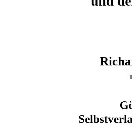
und d
Richa
T
Gö
Selbstverl