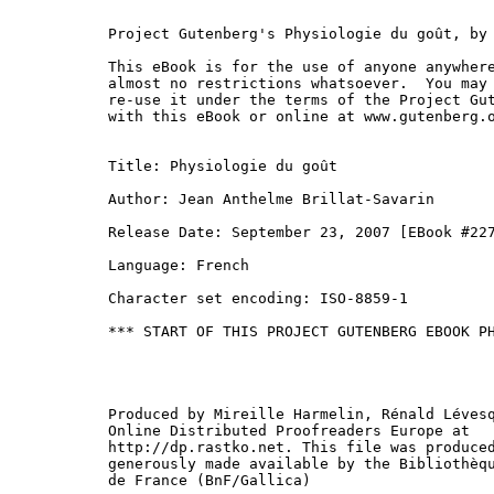
Project Gutenberg's Physiologie du goût, by 
This eBook is for the use of anyone anywhere
almost no restrictions whatsoever.  You may 
re-use it under the terms of the Project Gut
with this eBook or online at www.gutenberg.o
Title: Physiologie du goût

Author: Jean Anthelme Brillat-Savarin

Release Date: September 23, 2007 [EBook #227
Language: French

Character set encoding: ISO-8859-1

*** START OF THIS PROJECT GUTENBERG EBOOK PH
Produced by Mireille Harmelin, Rénald Lévesq
Online Distributed Proofreaders Europe at

http://dp.rastko.net. This file was produced
generously made available by the Bibliothèqu
de France (BnF/Gallica)
