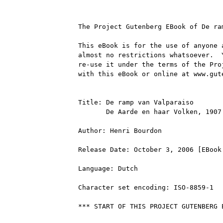
The Project Gutenberg EBook of De ra
This eBook is for the use of anyone 
almost no restrictions whatsoever.  
re-use it under the terms of the Pro
with this eBook or online at www.gute
Title: De ramp van Valparaiso

       De Aarde en haar Volken, 1907

Author: Henri Bourdon

Release Date: October 3, 2006 [EBook 
Language: Dutch

Character set encoding: ISO-8859-1

*** START OF THIS PROJECT GUTENBERG 