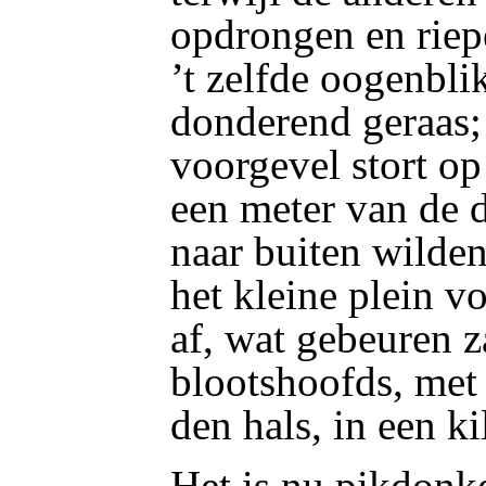
opdrongen en riepe
’t zelfde oogenbl
donderend geraas;
voorgevel stort o
een meter van de d
naar buiten wilden
het kleine plein v
af, wat gebeuren za
blootshoofds, met
den hals, in een ki
Het is nu pikdonke