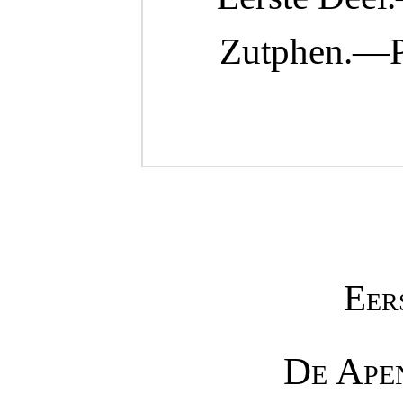
Zutphen.—P
Eer
De Apen