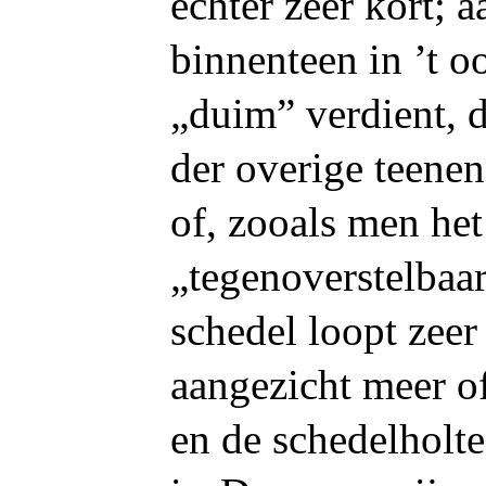
echter zeer kort; a
binnenteen in ’t o
„duim” verdient, d
der overige teene
of, zooals men he
„tegenoverstelbaa
schedel loopt zeer 
aangezicht meer of
en de schedelholt