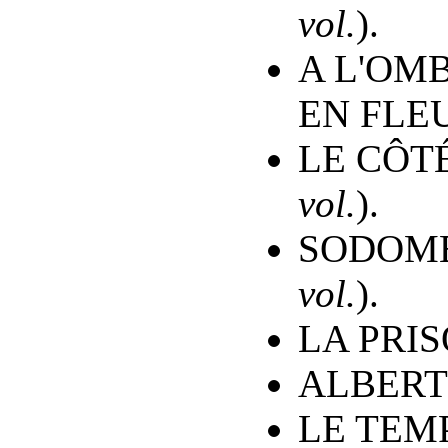
vol.
).
A L'OM
EN FLEU
LE CÔT
vol.
).
SODOME
vol.
).
LA PRIS
ALBERT
LE TEM