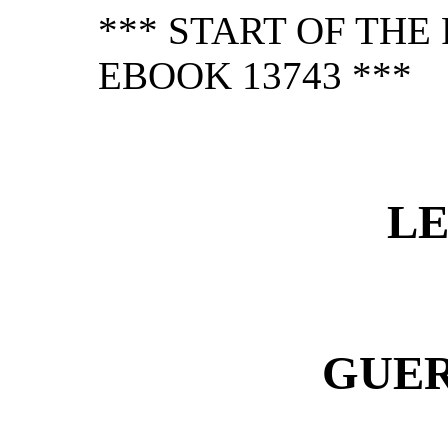
*** START OF TH
EBOOK 13743 ***
LE
GUE