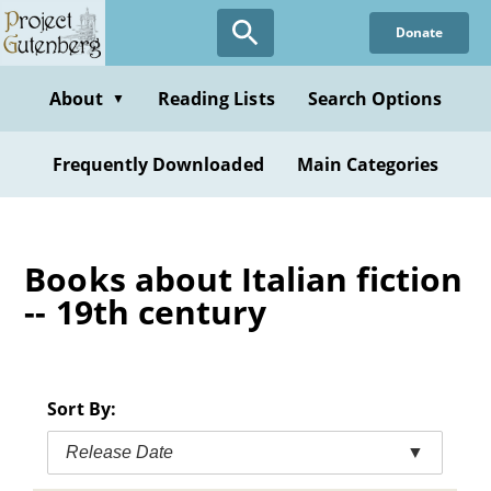
Skip
Donate
to
main
content
About
Reading Lists
Search Options
▼
Frequently Downloaded
Main Categories
Books about Italian fiction
-- 19th century
Sort By:
Release Date
▼